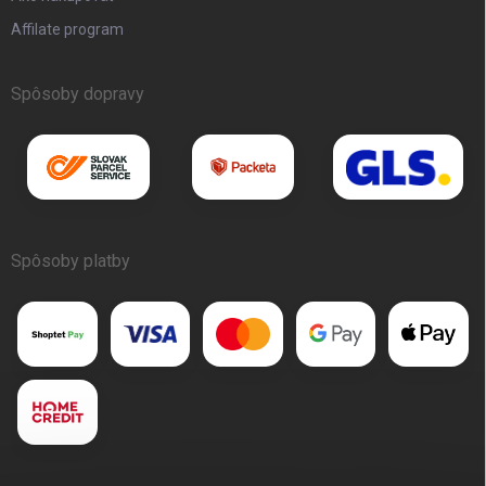
Affilate program
Spôsoby dopravy
Spôsoby platby