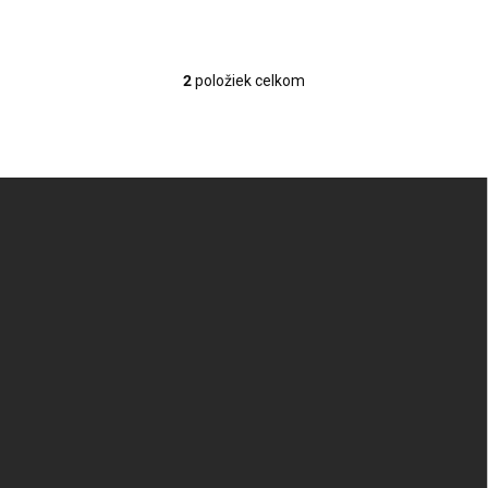
2
položiek celkom
Ovládacie prvky výpisu
Zápätie