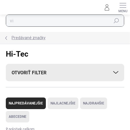
Prejsť na obsah
Hľadať
Predávané značky
Hi-Tec
OTVORIŤ FILTER
Radenie produktov
NAJPREDÁVANEJŠIE
NAJLACNEJŠIE
NAJDRAHŠIE
ABECEDNE
2
položiek celkom