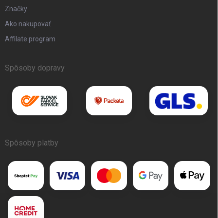
Značky
Ako nakupovať
Affilate program
Spôsoby dopravy
Spôsoby platby