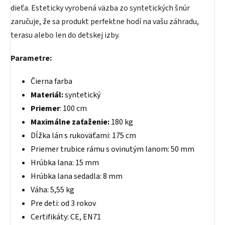
dieťa. Esteticky vyrobená väzba zo syntetických šnúr
zaručuje, že sa produkt perfektne hodí na vašu záhradu,
terasu alebo len do detskej izby.
Parametre:
Čierna farba
Materiál:
syntetický
Priemer
: 100 cm
Maximálne zaťaženie:
180 kg
Dĺžka lán s rukoväťami: 175 cm
Priemer trubice rámu s ovinutým lanom: 50 mm
Hrúbka lana: 15 mm
Hrúbka lana sedadla: 8 mm
Váha: 5,55 kg
Pre deti: od 3 rokov
Certifikáty: CE, EN71