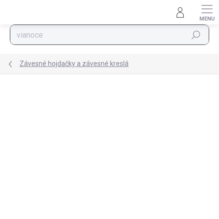
Prejsť na obsah
Hľadať
Závesné hojdačky a závesné kreslá
Podrobnosti hodnotenia
Neohodnotené
ZNAČKA:
SPRINGOS