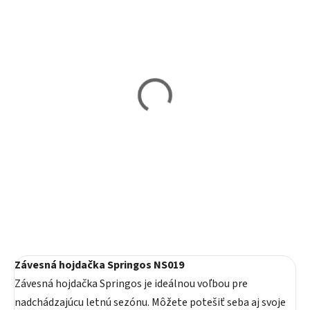
Vypredané
Vypredané
Závesná hojdačka
Závesná hojdačka
SPRINGOS SPR0022
SPRINGOS SPR0021
39,60 €
39,60 €
Detail
Detail
Závesná hojdačka Springos NS019
Závesná hojdačka Springos je ideálnou voľbou pre
nadchádzajúcu letnú sezónu. Môžete potešiť seba aj svoje