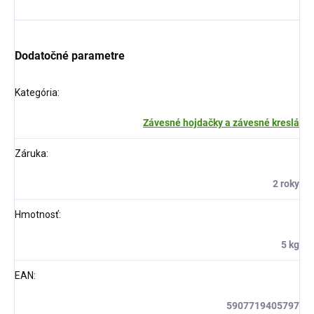
Dodatočné parametre
Kategória
:
Závesné hojdačky a závesné kreslá
Záruka
:
2 roky
Hmotnosť
:
5 kg
EAN
:
5907719405797