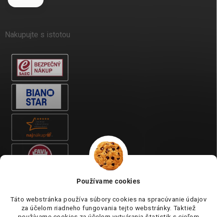
Nakupujte s istotou
Používame cookies
Táto webstránka používa súbory cookies na spracúvanie údajov
za účelom riadneho fungovania tejto webstránky. Taktiež
používame cookies za účelom vytvárania štatistik s cieľom