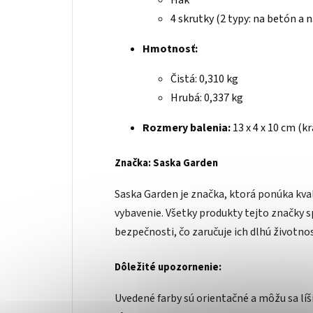
Hák
4 skrutky (2 typy: na betón a 
Hmotnosť:
Čistá: 0,310 kg
Hrubá: 0,337 kg
Rozmery balenia:
13 x 4 x 10 cm (k
Značka: Saska Garden
Saska Garden je značka, ktorá ponúka kva
vybavenie. Všetky produkty tejto značky s
bezpečnosti, čo zaručuje ich dlhú životnos
Dôležité upozornenie:
Uvedené farby sú orientačné a môžu sa líš