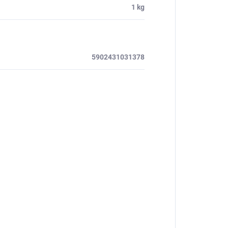
1 kg
5902431031378