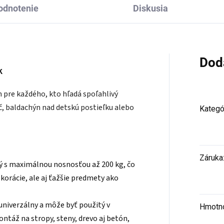
odnotenie
Diskusia
Dod
K
 pre každého, kto hľadá spoľahlivý
áč, baldachýn nad detskú postieľku alebo
Kategó
Záruka
ý s maximálnou nosnosťou až 200 kg, čo
korácie, ale aj ťažšie predmety ako
univerzálny a môže byť použitý v
Hmotn
montáž na stropy, steny, drevo aj betón,