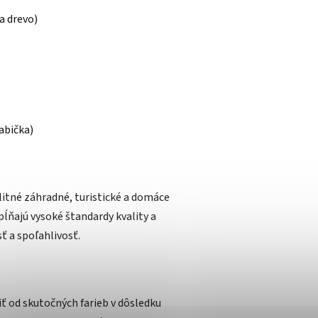
na drevo)
rabička)
litné záhradné, turistické a domáce
pĺňajú vysoké štandardy kvality a
ť a spoľahlivosť.
iť od skutočných farieb v dôsledku