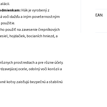
alácii.
podmienkam:
Hák je vyrobený z
EAN
:
lná voči dažďu a iným poveternostným
 použitie.
ho použiť na zavesenie črepníkových
esiel, hojdačiek, bocianích hniezd, a
rôznych prostrediach a pre rôzne účely.
dzavejúcej ocele, odolný voči korózii a
vné kotvy zaisťujú bezpečnú a stabilnú