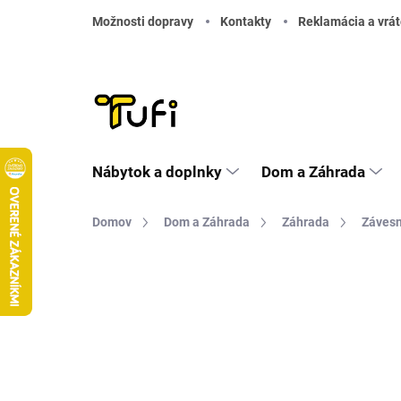
Prejsť na obsah
Možnosti dopravy
Kontakty
Reklamácia a vrát
Nábytok a doplnky
Dom a Záhrada
Domov
Dom a Záhrada
Záhrada
Závesn
Neohodnotené
Podrobnosti hodnote