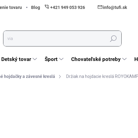
enie tovaru
Blog
+421 949 053 926
info@tufi.sk
Hľadať
Detský tovar
Šport
Chovateľské potreby
H
é hojdačky a závesné kreslá
Držiak na hojdacie kreslá ROYOKAM
nia
ZNAČKA:
SASKA GARDEN
13,20 €
10,73 € bez DPH
Jednotková cena:
Skladom