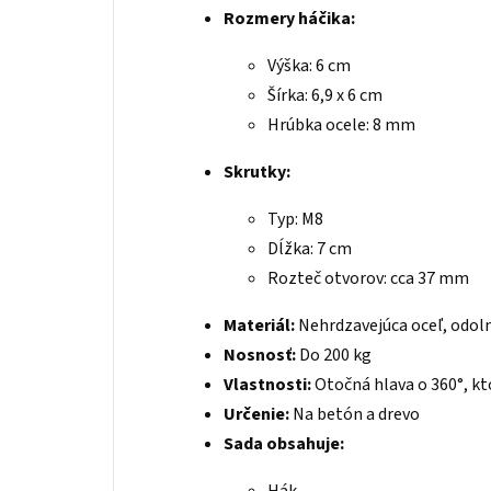
Rozmery háčika:
Výška: 6 cm
Šírka: 6,9 x 6 cm
Hrúbka ocele: 8 mm
Skrutky:
Typ: M8
Dĺžka: 7 cm
Rozteč otvorov: cca 37 mm
Materiál:
Nehrdzavejúca oceľ, odol
Nosnosť:
Do 200 kg
Vlastnosti:
Otočná hlava o 360°, ktor
Určenie:
Na betón a drevo
Sada obsahuje: