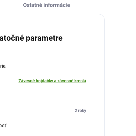
Ostatné informácie
atočné parametre
ria
:
Závesné hojdačky a závesné kreslá
:
2 roky
osť
: