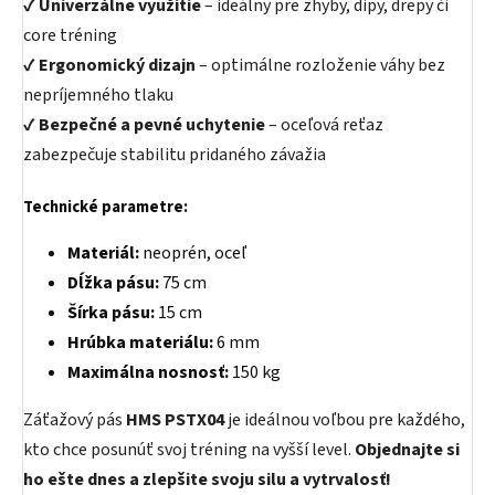
✔
Univerzálne využitie
– ideálny pre zhyby, dipy, drepy či
core tréning
✔
Ergonomický dizajn
– optimálne rozloženie váhy bez
nepríjemného tlaku
✔
Bezpečné a pevné uchytenie
– oceľová reťaz
zabezpečuje stabilitu pridaného závažia
Technické parametre:
Materiál:
neoprén, oceľ
Dĺžka pásu:
75 cm
Šírka pásu:
15 cm
Hrúbka materiálu:
6 mm
Maximálna nosnosť:
150 kg
Záťažový pás
HMS PSTX04
je ideálnou voľbou pre každého,
kto chce posunúť svoj tréning na vyšší level.
Objednajte si
ho ešte dnes a zlepšite svoju silu a vytrvalosť!