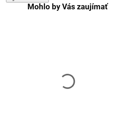
Mohlo by Vás zaujímať
Záťažový pás HMS PSTX05
Záťažový pás DB
BUSHIDO DB1
22,90 €
37,90 €
Skladom
Skladom
Do košíka
Do košíka