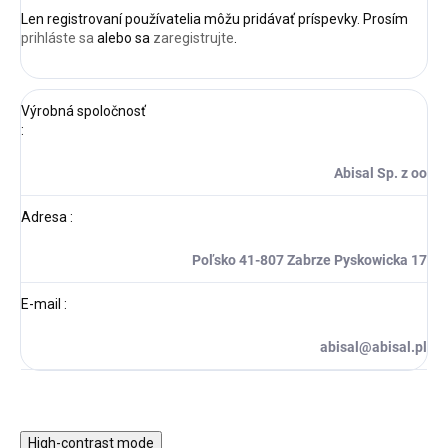
Len registrovaní používatelia môžu pridávať príspevky. Prosím
prihláste sa
alebo sa
zaregistrujte
.
Výrobná spoločnosť
:
Abisal Sp. z oo
Adresa
:
Poľsko 41-807 Zabrze Pyskowicka 17
E-mail
:
abisal@abisal.pl
High-contrast mode