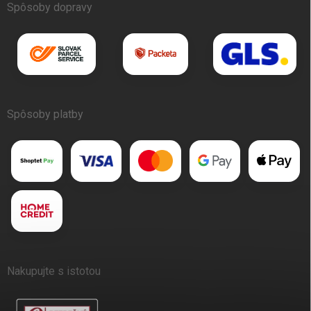
Spôsoby dopravy
Spôsoby platby
Nakupujte s istotou