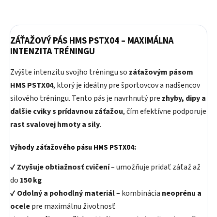
ZÁŤAŽOVÝ PÁS HMS PSTX04 – MAXIMÁLNA
INTENZITA TRÉNINGU
Zvýšte intenzitu svojho tréningu so
záťažovým pásom
HMS PSTX04
, ktorý je ideálny pre športovcov a nadšencov
silového tréningu. Tento pás je navrhnutý pre
zhyby, dipy a
ďalšie cviky s prídavnou záťažou
, čím efektívne podporuje
rast svalovej hmoty a sily
.
Výhody záťažového pásu HMS PSTX04:
✔
Zvyšuje obtiažnosť cvičení
– umožňuje pridať záťaž až
do
150 kg
✔
Odolný a pohodlný materiál
– kombinácia
neoprénu a
ocele
pre maximálnu životnosť