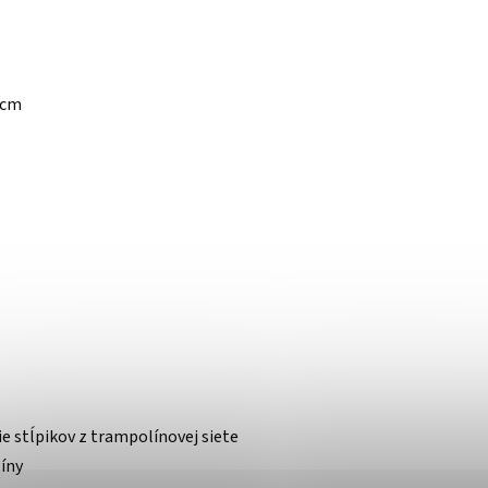
 cm
e stĺpikov z trampolínovej siete
íny