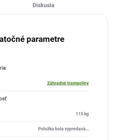
Diskusia
atočné parametre
ria
:
Záhradné trampolíny
osť
:
115 kg
Položka bola vypredaná…