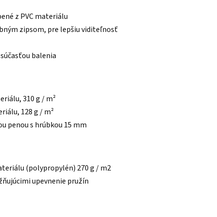
bené z PVC materiálu
bným zipsom, pre lepšiu viditeľnosť
ú súčasťou balenia
riálu, 310 g / m²
riálu, 128 g / m²
vou penou s hrúbkou 15 mm
teriálu (polypropylén) 270 g / m2
žňujúcimi upevnenie pružín