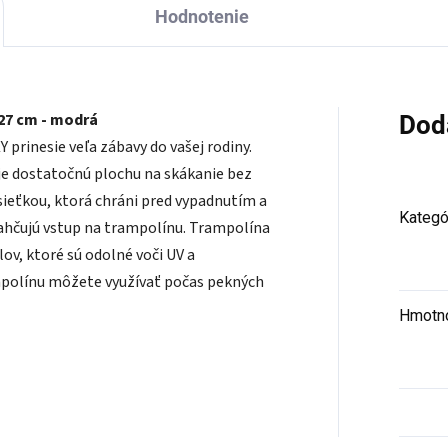
Hodnotenie
27 cm - modrá
Dod
prinesie veľa zábavy do vašej rodiny.
e dostatočnú plochu na skákanie bez
ieťkou, ktorá chráni pred vypadnutím a
Kategó
ahčujú vstup na trampolínu. Trampolína
ov, ktoré sú odolné voči UV a
polínu môžete využívať počas pekných
Hmotn