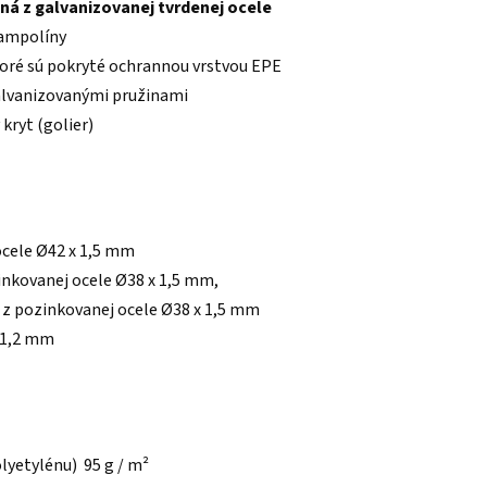
ná z galvanizovanej tvrdenej ocele
rampolíny
ktoré sú pokryté ochrannou vrstvou EPE
galvanizovanými pružinami
kryt (golier)
cele Ø42 x 1,5 mm
inkovanej ocele Ø38 x 1,5 mm,
 z pozinkovanej ocele Ø38 x 1,5 mm
x 1,2 mm
lyetylénu) 95 g / m²