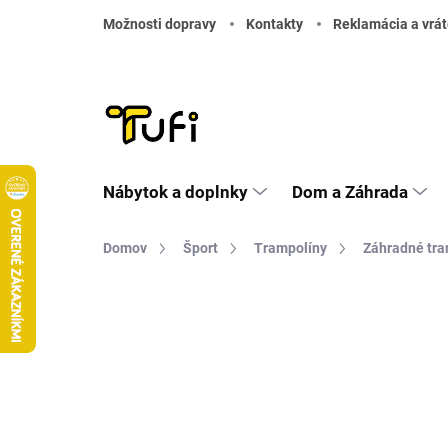
Prejsť na obsah
Možnosti dopravy
Kontakty
Reklamácia a vrát
Nábytok a doplnky
Dom a Záhrada
Domov
Šport
Trampolíny
Záhradné tra
Neohodnotené
Podrobnosti hodnote