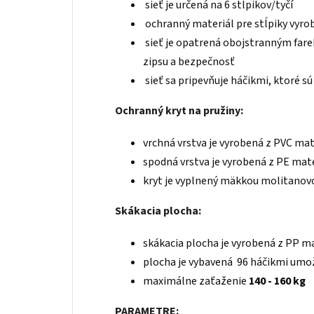
sieť je určená na 6 stĺpikov/tyčí
ochranný materiál pre stĺpiky vyro
sieť je opatrená obojstranným fare
zipsu a bezpečnosť
sieť sa pripevňuje háčikmi, ktoré s
Ochranný kryt na pružiny:
vrchná vrstva je vyrobená z PVC mate
spodná vrstva je vyrobená z PE mate
kryt je vyplnený mäkkou molitano
Skákacia plocha:
skákacia plocha je vyrobená z PP ma
plocha je vybavená 96 háčikmi umo
maximálne zaťaženie
140 - 160 kg
PARAMETRE: