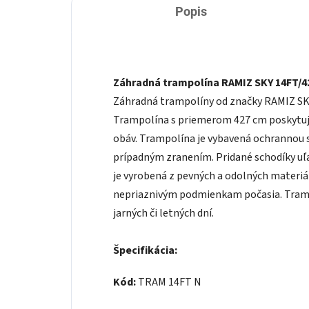
Popis
Záhradná trampolína RAMIZ SKY 14FT/4
Záhradná trampolíny od značky RAMIZ SKY 
Trampolína s priemerom 427 cm poskytuj
obáv. Trampolína je vybavená ochrannou s
prípadným zranením. Pridané schodíky uľ
je vyrobená z pevných a odolných materiál
nepriaznivým podmienkam počasia. Tram
jarných či letných dní.
Špecifikácia:
Kód:
TRAM 14FT N