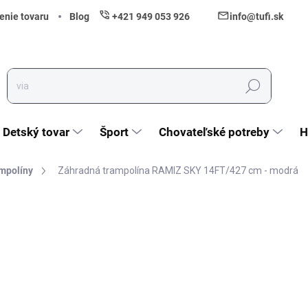
enie tovaru
Blog
+421 949 053 926
info@tufi.sk
Hľadať
Detský tovar
Šport
Chovateľské potreby
H
mpolíny
Záhradná trampolína RAMIZ SKY 14FT/427 cm - modrá
nia
ZNAČKA:
RAMIZ
344,40 €
280 € bez DPH
Jednotková cena:
Vypredané