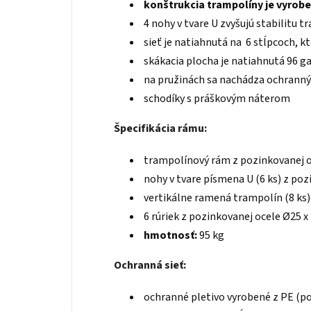
konštrukcia trampolíny je vyrobe
4 nohy v tvare U zvyšujú stabilitu t
sieť je natiahnutá na 6 stĺpcoch, 
skákacia plocha je natiahnutá 96 
na pružinách sa nachádza ochranný 
schodíky s práškovým náterom
Špecifikácia rámu:
trampolínový rám z pozinkovanej o
nohy v tvare písmena U (6 ks) z poz
vertikálne ramená trampolín (8 ks)
6 rúriek z pozinkovanej ocele Ø25 
hmotnosť:
95 kg
Ochranná sieť:
ochranné pletivo vyrobené z PE (po