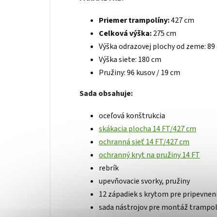
Priemer trampolíny:
427 cm
Celková výška:
275 cm
Výška odrazovej plochy od zeme: 89
Výška siete: 180 cm
Pružiny: 96 kusov / 19 cm
Sada obsahuje:
oceľová konštrukcia
skákacia plocha 14 FT/427 cm
ochranná sieť 14 FT/427 cm
ochranný kryt na pružiny 14 FT
rebrík
upevňovacie svorky, pružiny
12 západiek s krytom pre pripevneni
sada nástrojov pre montáž trampol