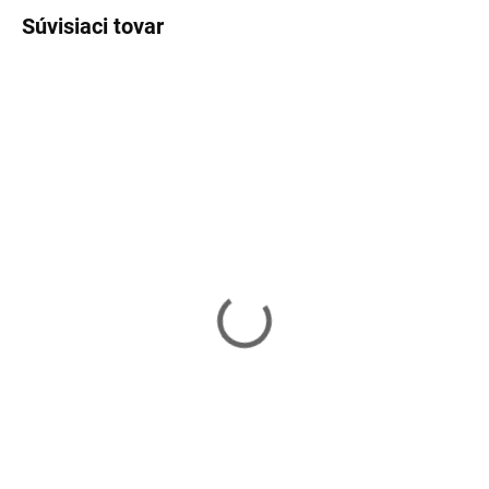
Súvisiaci tovar
DOPRAVA ZADARMO
Vypredané
Vypredané
Záhradný stôl
Záhradný stôl
SPRINGOS GF1014​​​​​​​ -
SPRINGOS GF1013 - sivý
čierny
109,90 €
99 €
Detail
Detail