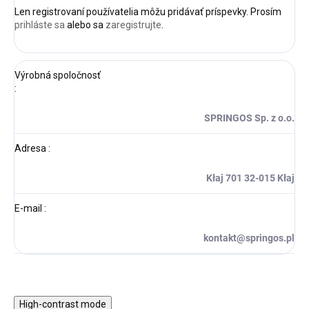
Len registrovaní používatelia môžu pridávať príspevky. Prosím
prihláste sa
alebo sa
zaregistrujte
.
Výrobná spoločnosť
:
SPRINGOS Sp. z o.o.
Adresa
:
Kłaj 701 32-015 Kłaj
E-mail
:
kontakt@springos.pl
High-contrast mode