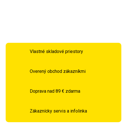
takže je odolná a stabilná.
DETAILNÉ INFORMÁCIE
OPÝTAŤ SA
STRÁŽIŤ
Vlastné skladové priestory
Overený obchod zákazníkmi
Doprava nad 89 € zdarma
Zákaznícky servis a infolinka