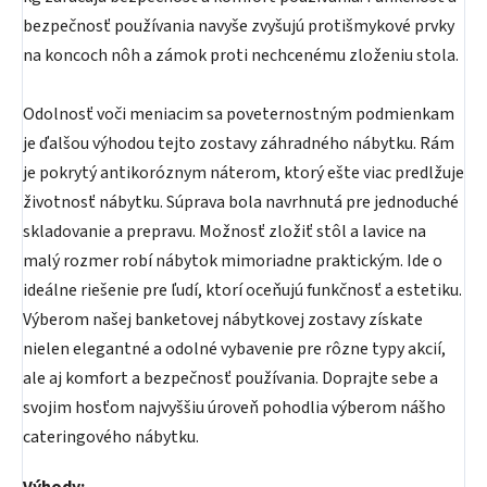
bezpečnosť používania navyše zvyšujú protišmykové prvky
na koncoch nôh a zámok proti nechcenému zloženiu stola.
Odolnosť voči meniacim sa poveternostným podmienkam
je ďalšou výhodou tejto zostavy záhradného nábytku. Rám
je pokrytý antikoróznym náterom, ktorý ešte viac predlžuje
životnosť nábytku. Súprava bola navrhnutá pre jednoduché
skladovanie a prepravu. Možnosť zložiť stôl a lavice na
malý rozmer robí nábytok mimoriadne praktickým. Ide o
ideálne riešenie pre ľudí, ktorí oceňujú funkčnosť a estetiku.
Výberom našej banketovej nábytkovej zostavy získate
nielen elegantné a odolné vybavenie pre rôzne typy akcií,
ale aj komfort a bezpečnosť používania. Doprajte sebe a
svojim hosťom najvyššiu úroveň pohodlia výberom nášho
cateringového nábytku.