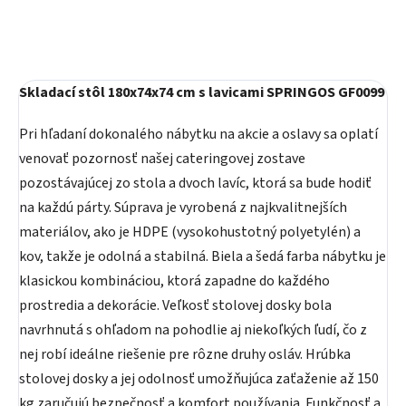
Skladací stôl 180x74x74 cm s lavicami SPRINGOS GF0099
Pri hľadaní dokonalého nábytku na akcie a oslavy sa oplatí
venovať pozornosť našej cateringovej zostave
pozostávajúcej zo stola a dvoch lavíc, ktorá sa bude hodiť
na každú párty. Súprava je vyrobená z najkvalitnejších
materiálov, ako je HDPE (vysokohustotný polyetylén) a
kov, takže je odolná a stabilná. Biela a šedá farba nábytku je
klasickou kombináciou, ktorá zapadne do každého
prostredia a dekorácie. Veľkosť stolovej dosky bola
navrhnutá s ohľadom na pohodlie aj niekoľkých ľudí, čo z
nej robí ideálne riešenie pre rôzne druhy osláv. Hrúbka
stolovej dosky a jej odolnosť umožňujúca zaťaženie až 150
kg zaručujú bezpečnosť a komfort používania. Funkčnosť a