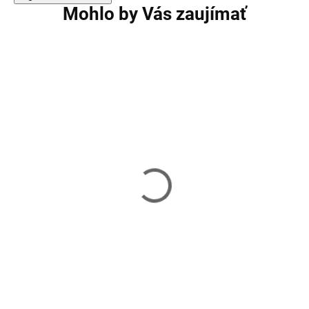
Mohlo by Vás zaujímať
Skladací stôl 180 cm s
Skladací stôl 105
lavicami MALATEC - 3257
cm s lavicami S
GF0097
119,00 €
94,90 €
Skladom
Skladom
Do košíka
Do košíka