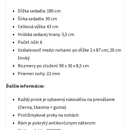
Dĺžka sedadla: 180 cm
Šírka sedadla: 30 cm
Celková výška: 43 cm
Hrúbka sedacej hrany: 3,5 cm
Počet nôh: 6
Vzdialenosť medzi nohami: po dĺžke 2 x 87 cm; 20 cm
široký
Rozmery po zložení: 90 x 30 x 8,5 cm
Priemer nohy: 22 mm
Ďalšie informácie:
Každý prvok je vybavený rukoväťou na prenášanie
(čierna, tkanina + guma)
Protišmykové prvky na nohách
Rám je pokrytý antikoróznym náterom