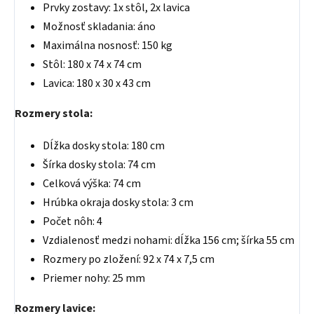
Prvky zostavy: 1x stôl, 2x lavica
Možnosť skladania: áno
Maximálna nosnosť: 150 kg
Stôl: 180 x 74 x 74 cm
Lavica: 180 x 30 x 43 cm
Rozmery stola:
Dĺžka dosky stola: 180 cm
Šírka dosky stola: 74 cm
Celková výška: 74 cm
Hrúbka okraja dosky stola: 3 cm
Počet nôh: 4
Vzdialenosť medzi nohami: dĺžka 156 cm; šírka 55 cm
Rozmery po zložení: 92 x 74 x 7,5 cm
Priemer nohy: 25 mm
Rozmery lavice: