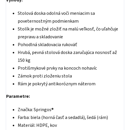
Výhody:
Stolová doska odolná voči meniacim sa
poveternostným podmienkam
Stolík je možné zložiť na malú veľkosť, čo uľahčuje
prepravu a skladovanie
Pohodlná skladovacia rukoväť
Hrubá, pevná stolová doska zaručujúca nosnosť až
150 kg
Protišmykové prvky na koncoch nohavíc
Zámok proti zloženiu stola
Rám je pokrytý antikoróznym náterom
Parametre:
Značka: Springos®
Farba: biela (horná časť a sedadlá), šedá (rám)
Materiál: HDPE, kov