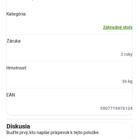
Kategória
:
Záhradné stoly
Záruka
:
2 roky
Hmotnosť
:
36 kg
EAN
:
5907719476124
Diskusia
Buďte prvý, kto napíše príspevok k tejto položke.