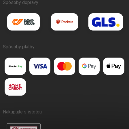
Spôsoby dopravy
Spôsoby platby
Nakupujte s istotou