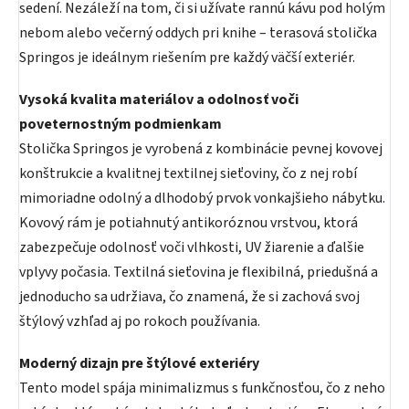
sedení. Nezáleží na tom, či si užívate rannú kávu pod holým
nebom alebo večerný oddych pri knihe – terasová stolička
Springos je ideálnym riešením pre každý väčší exteriér.
Vysoká kvalita materiálov a odolnosť voči
poveternostným podmienkam
Stolička Springos je vyrobená z kombinácie pevnej kovovej
konštrukcie a kvalitnej textilnej sieťoviny, čo z nej robí
mimoriadne odolný a dlhodobý prvok vonkajšieho nábytku.
Kovový rám je potiahnutý antikoróznou vrstvou, ktorá
zabezpečuje odolnosť voči vlhkosti, UV žiarenie a ďalšie
vplyvy počasia. Textilná sieťovina je flexibilná, priedušná a
jednoducho sa udržiava, čo znamená, že si zachová svoj
štýlový vzhľad aj po rokoch používania.
Moderný dizajn pre štýlové exteriéry
Tento model spája minimalizmus s funkčnosťou, čo z neho