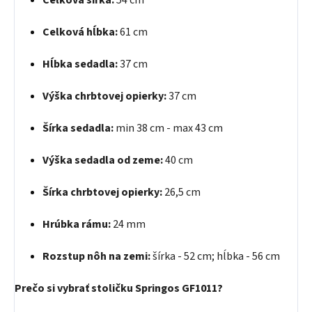
Celková šírka:
54 cm
Celková hĺbka:
61 cm
Hĺbka sedadla:
37 cm
Výška chrbtovej opierky:
37 cm
Šírka sedadla:
min 38 cm - max 43 cm
Výška sedadla od zeme:
40 cm
Šírka chrbtovej opierky:
26,5 cm
Hrúbka rámu:
24 mm
Rozstup nôh na zemi:
šírka - 52 cm; hĺbka - 56 cm
Prečo si vybrať stoličku Springos GF1011?