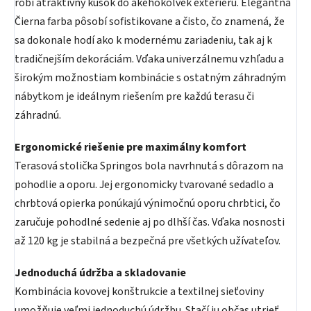
robí atraktívny kúsok do akéhokoľvek exteriéru. Elegantná
Čierna farba pôsobí sofistikovane a čisto, čo znamená, že
sa dokonale hodí ako k modernému zariadeniu, tak aj k
tradičnejším dekoráciám. Vďaka univerzálnemu vzhľadu a
širokým možnostiam kombinácie s ostatným záhradným
nábytkom je ideálnym riešením pre každú terasu či
záhradnú.
Ergonomické riešenie pre maximálny komfort
Terasová stolička Springos bola navrhnutá s dôrazom na
pohodlie a oporu. Jej ergonomicky tvarované sedadlo a
chrbtová opierka ponúkajú výnimočnú oporu chrbtici, čo
zaručuje pohodlné sedenie aj po dlhší čas. Vďaka nosnosti
až 120 kg je stabilná a bezpečná pre všetkých užívateľov.
Jednoduchá údržba a skladovanie
Kombinácia kovovej konštrukcie a textilnej sieťoviny
umožňuje veľmi jednoduchú údržbu. Stačí ju občas utrieť