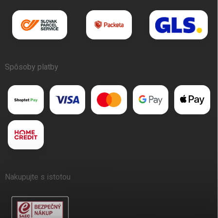
Spôsoby platby
Nakupujte s istotou