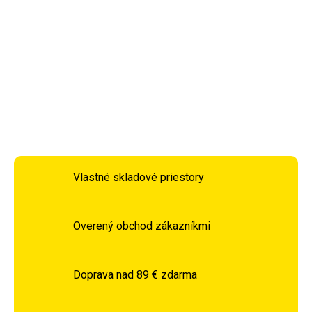
kvalitnému spracovaniu ponúka maximálny komfort pri
sedení.
DETAILNÉ INFORMÁCIE
OPÝTAŤ SA
STRÁŽIŤ
Vlastné skladové priestory
Overený obchod zákazníkmi
Doprava nad 89 € zdarma