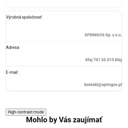
Výrobná spoločnosť
:
SPRINGOS Sp. z o.o.
Adresa
:
Kłaj 701 32-015 Kłaj
E-mail
:
kontakt@springos.pl
High-contrast mode
Mohlo by Vás zaujímať