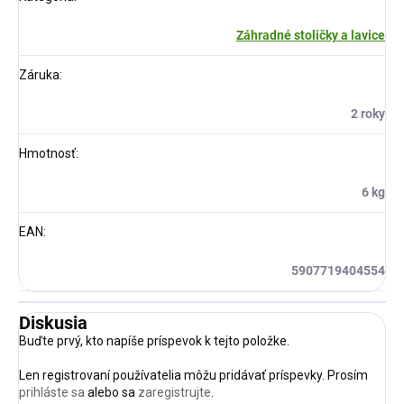
Záhradné stoličky a lavice
Záruka
:
2 roky
Hmotnosť
:
6 kg
EAN
:
5907719404554
Diskusia
Buďte prvý, kto napíše príspevok k tejto položke.
Len registrovaní používatelia môžu pridávať príspevky. Prosím
prihláste sa
alebo sa
zaregistrujte
.