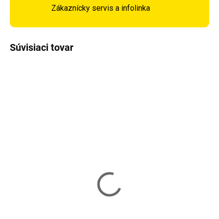
Zákaznícky servis a infolinka
Súvisiaci tovar
Vypredané
Skladom
Záhradná stolička
Záhradná stolička
SPRINGOS GC0019 -
SPRINGOS GC0021 -
béžová
šedá
31,80 €
49,90 €