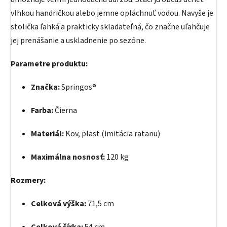
vlhkou handričkou alebo jemne opláchnuť vodou. Navyše je
stolička ľahká a prakticky skladateľná, čo značne uľahčuje
jej prenášanie a uskladnenie po sezóne.
Parametre produktu:
Značka:
Springos®
Farba:
Čierna
Materiál:
Kov, plast (imitácia ratanu)
Maximálna nosnosť:
120 kg
Rozmery:
Celková výška:
71,5 cm