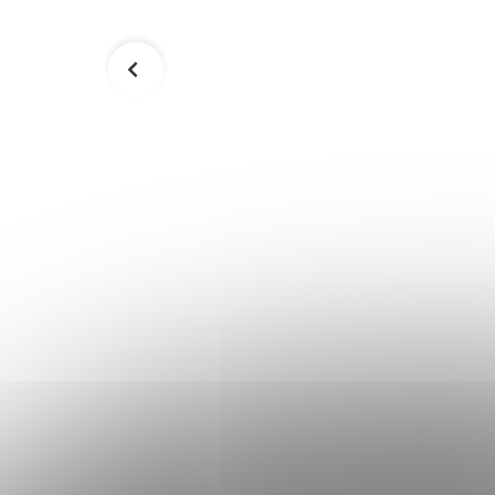
ez 100 m
Plachta na hojdacie kreslo Saska
Garden L -1028774
31,20 €
Skladom
Skladom
Do košíka