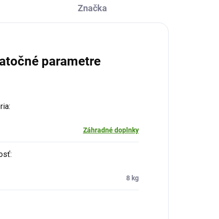
Značka
atočné parametre
ria
:
Záhradné doplnky
osť
:
8 kg