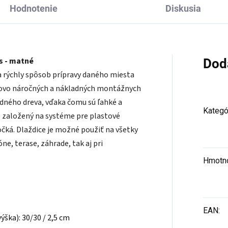
Hodnotenie
Diskusia
s - matné
Dod
 a rýchly spôsob prípravy daného miesta
asovo náročných a nákladných montážnych
odného dreva, vďaka čomu sú ľahké a
Kategó
e založený na systéme pre plastové
očká. Dlaždice je možné použiť na všetky
e, terase, záhrade, tak aj pri
Hmotn
EAN
:
 výška): 30/30 / 2,5 cm