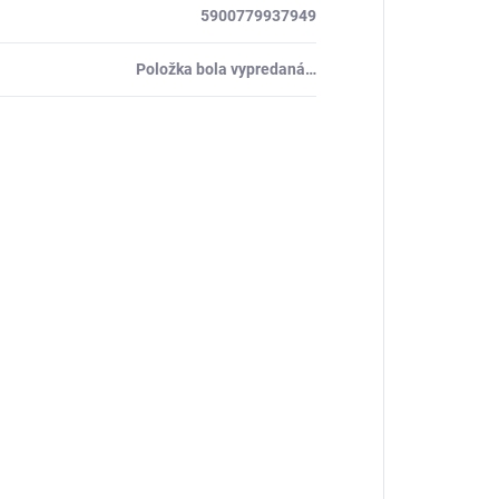
5900779937949
Položka bola vypredaná…