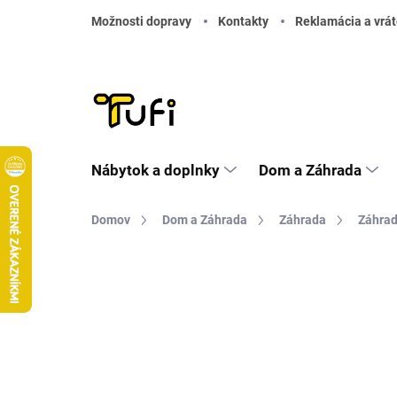
Prejsť na obsah
Možnosti dopravy
Kontakty
Reklamácia a vrát
Nábytok a doplnky
Dom a Záhrada
Domov
Dom a Záhrada
Záhrada
Záhrad
Neohodnotené
Podrobnosti hodnote