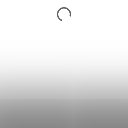
Klipy na rastliny 108 ks Gardlov
22586
8,99 €
Skladom
Do košíka