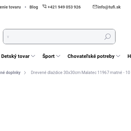
enie tovaru
Blog
+421 949 053 926
info@tufi.sk
Hľadať
Detský tovar
Šport
Chovateľské potreby
H
né doplnky
Drevené dlaždice 30x30cm Malatec 11967 matné - 10
nia
ZNAČKA:
MALATEC
32,40 €
26,34 € bez DPH
Jednotková cena:
Vypredané