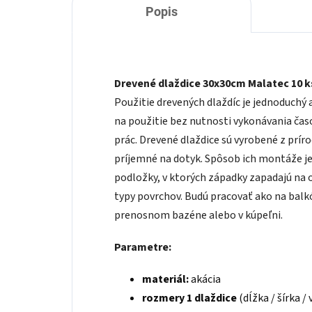
Popis
Drevené dlaždice 30x30cm Malatec 10 k
Použitie drevených dlaždíc je jednoduchý
na použitie bez nutnosti vykonávania č
prác. Drevené dlaždice sú vyrobené z prír
príjemné na dotyk. Spôsob ich montáže j
podložky, v ktorých západky zapadajú na 
typy povrchov. Budú pracovať ako na balkón
prenosnom bazéne alebo v kúpeľni.
Parametre:
materiál:
akácia
rozmery 1 dlaždice
(dĺžka / šírka /