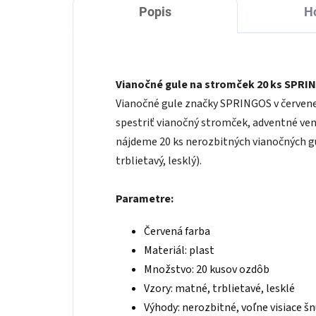
Popis
H
Vianočné gule na stromček 20 ks SPRI
Vianočné gule značky SPRINGOS v červenej 
spestriť vianočný stromček, adventné venc
nájdeme 20 ks nerozbitných vianočných g
trblietavý, lesklý).
Parametre:
Červená farba
Materiál: plast
Množstvo: 20 kusov ozdôb
Vzory: matné, trblietavé, lesklé
Výhody: nerozbitné, voľne visiace š