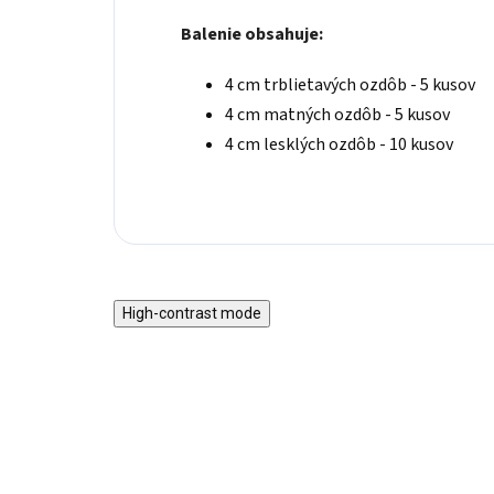
Balenie obsahuje:
4 cm trblietavých ozdôb - 5 kusov
4 cm matných ozdôb - 5 kusov
4 cm lesklých ozdôb - 10 kusov
High-contrast mode