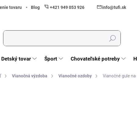
enie tovaru
Blog
+421 949 053 926
info@tufi.sk
Hľadať
Detský tovar
Šport
Chovateľské potreby
H
ť
Vianočná výzdoba
Vianočné ozdoby
Vianočné gule n
nia
ZNAČKA:
SPRINGOS
5,20 €
4,23 € bez DPH
Jednotková cena:
Skladom