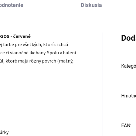
odnotenie
Diskusia
NGOS - červené
Dod
farbe pre všetkých, ktorí si chcú
e či vianočné ikebany. Spolu v balení
úľ, ktoré majú rôzny povrch (matný,
Kategó
Hmotn
EAN
:
núrky