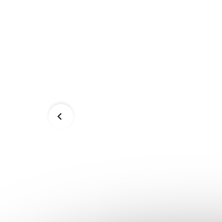
 12 ks
Vianočné gule na stromček 30 ks
SPRINGOS CA0172
7,99 €
Skladom
Skladom