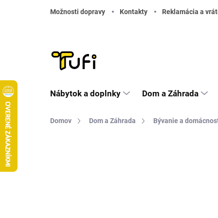
Prejsť na obsah
Možnosti dopravy
Kontakty
Reklamácia a vrát
Nábytok a doplnky
Dom a Záhrada
Domov
Dom a Záhrada
Bývanie a domácnos
Neohodnotené
Podrobnosti hodnote