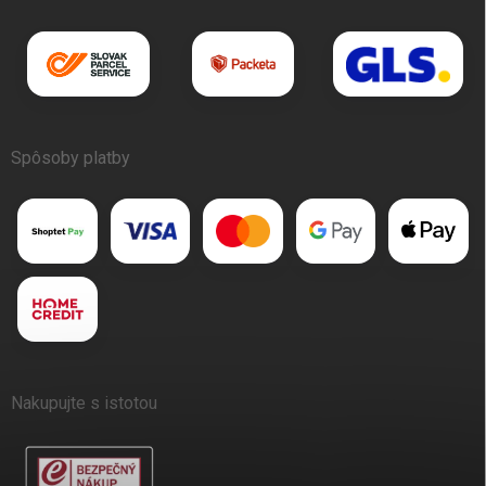
Spôsoby platby
Nakupujte s istotou