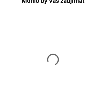
Mohlo by Vás zaujímať
Vianočné gule na stromček
Vianočné gule na
100 ks SPRINGOS CA0167
100 ks SPRINGO
35,40 €
19,99 €
Skladom
Skladom
Do košíka
Do košíka