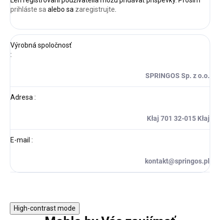
Len registrovaní používatelia môžu pridávať príspevky. Prosím
prihláste sa
alebo sa
zaregistrujte
.
Výrobná spoločnosť
:
SPRINGOS Sp. z o.o.
Adresa
:
Kłaj 701 32-015 Kłaj
E-mail
:
kontakt@springos.pl
High-contrast mode