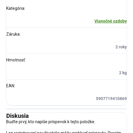
Kategória
:
Vianočné ozdoby
Záruka
:
2 roky
Hmotnosť
:
2 kg
EAN
:
5907719410869
Diskusia
Buďte prvý, kto napíše príspevok k tejto položke.