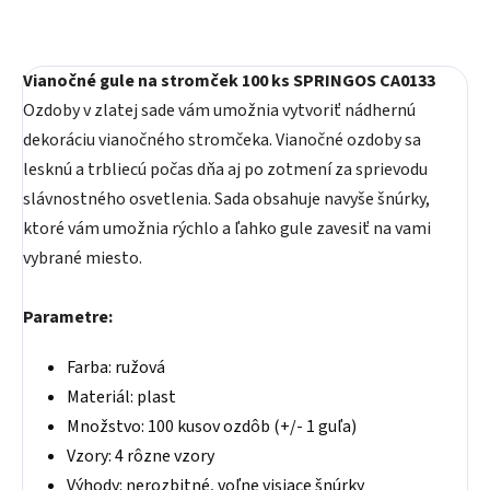
Vianočné gule na stromček 100 ks SPRINGOS CA0133
Ozdoby v zlatej sade vám umožnia vytvoriť nádhernú
dekoráciu vianočného stromčeka. Vianočné ozdoby sa
lesknú a trbliecú počas dňa aj po zotmení za sprievodu
slávnostného osvetlenia. Sada obsahuje navyše šnúrky,
ktoré vám umožnia rýchlo a ľahko gule zavesiť na vami
vybrané miesto.
Parametre:
Farba: ružová
Materiál: plast
Množstvo: 100 kusov ozdôb (+/- 1 guľa)
Vzory: 4 rôzne vzory
Výhody: nerozbitné, voľne visiace šnúrky