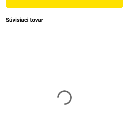
Súvisiaci tovar
Skladom
Skladom
Vianočný škriatok 35 cm
Vianočný škriatok 30 cm
SPRINGOS CA0323
SPRINGOS CA0359
12 €
9 €
Do košíka
Do košíka