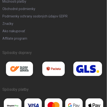
Možnosti platby
Obchodné podmienky
Podmienky ochrany osobných údajov GDPR
Značky
Ako nakupovať
Affilate program
Spôsoby dopravy
Spôsoby platby