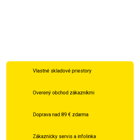
bude každý cítiť úžasnú vianočnú atmosféru.
DETAILNÉ INFORMÁCIE
OPÝTAŤ SA
STRÁŽIŤ
Vlastné skladové priestory
Overený obchod zákazníkmi
Doprava nad 89 € zdarma
Zákaznícky servis a infolinka