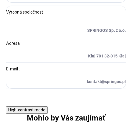
Výrobná spoločnosť
:
SPRINGOS Sp. z o.o.
Adresa
:
Kłaj 701 32-015 Kłaj
E-mail
:
kontakt@springos.pl
High-contrast mode
Mohlo by Vás zaujímať