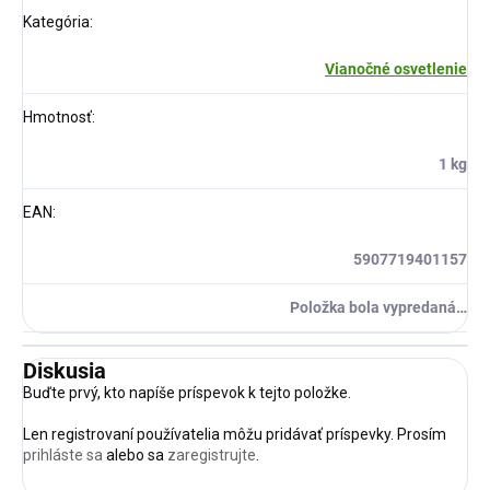
Kategória
:
Vianočné osvetlenie
Hmotnosť
:
1 kg
EAN
:
5907719401157
Položka bola vypredaná…
Diskusia
Buďte prvý, kto napíše príspevok k tejto položke.
Len registrovaní používatelia môžu pridávať príspevky. Prosím
prihláste sa
alebo sa
zaregistrujte
.