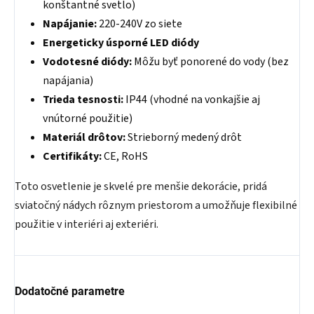
konštantné svetlo)
Napájanie:
220-240V zo siete
Energeticky úsporné LED diódy
Vodotesné diódy:
Môžu byť ponorené do vody (bez
napájania)
Trieda tesnosti:
IP44 (vhodné na vonkajšie aj
vnútorné použitie)
Materiál drôtov:
Strieborný medený drôt
Certifikáty:
CE, RoHS
Toto osvetlenie je skvelé pre menšie dekorácie, pridá
sviatočný nádych rôznym priestorom a umožňuje flexibilné
použitie v interiéri aj exteriéri.
Dodatočné parametre