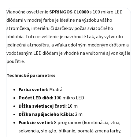
Vianočné osvetlenie
SPRINGOS CL0080
s 100 mikro LED
diódami v modrej farbe je ideálne na výzdobu vášho
stromčeka, interiéru či darčekov počas sviatočného
obdobia. Toto osvetlenie je navrhnuté tak, aby vytvorilo
jedinečnú atmosféru, a vďaka odolným medeným drôtom a
vodotesným LED diódam je vhodné na vnútorné aj vonkajšie
použitie.
Technické parametre:
Farba svetiel:
Modrá
Počet LED diód:
100 mikro LED
Dĺžka svietiacej časti:
10 m
Dĺžka napájacieho kábla:
3 m
Funkcie svetiel:
8 programov (kombinácia, vlna,
sekvencia, slo-glo, blikanie, pomalá zmena farby,