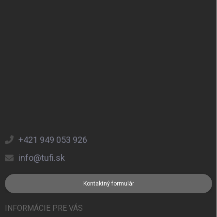
Zápätie
+421 949 053 926
info@tufi.sk
Kontaktný formulár
INFORMÁCIE PRE VÁS