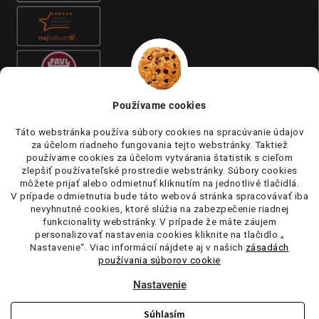
Používame cookies
Táto webstránka používa súbory cookies na spracúvanie údajov
za účelom riadneho fungovania tejto webstránky. Taktiež
používame cookies za účelom vytvárania štatistik s cieľom
zlepšiť používateľské prostredie webstránky. Súbory cookies
môžete prijať alebo odmietnuť kliknutím na jednotlivé tlačidlá.
V prípade odmietnutia bude táto webová stránka spracovávať iba
nevyhnutné cookies, ktoré slúžia na zabezpečenie riadnej
funkcionality webstránky. V prípade že máte záujem
personalizovať nastavenia cookies kliknite na tlačidlo „
Nastavenie“. Viac informácií nájdete aj v našich
zásadách
používania súborov cookie
Nastavenie
Súhlasím
Copyright 2026
tufi.sk
. Všetky práva vyhradené.
Upraviť nastavenie