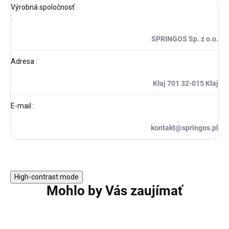
Výrobná spoločnosť
:
SPRINGOS Sp. z o.o.
Adresa
:
Kłaj 701 32-015 Kłaj
E-mail
:
kontakt@springos.pl
High-contrast mode
Mohlo by Vás zaujímať