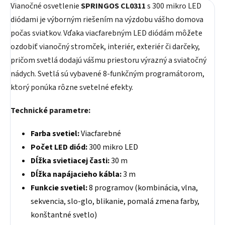
Vianočné osvetlenie
SPRINGOS CL0311
s 300 mikro LED
diódami je výborným riešením na výzdobu vášho domova
počas sviatkov. Vďaka viacfarebným LED diódám môžete
ozdobiť vianočný stromček, interiér, exteriér či darčeky,
pričom svetlá dodajú vášmu priestoru výrazný a sviatočný
nádych. Svetlá sú vybavené 8-funkčným programátorom,
ktorý ponúka rôzne svetelné efekty.
Technické parametre:
Farba svetiel:
Viacfarebné
Počet LED diód:
300 mikro LED
Dĺžka svietiacej časti:
30 m
Dĺžka napájacieho kábla:
3 m
Funkcie svetiel:
8 programov (kombinácia, vlna,
sekvencia, slo-glo, blikanie, pomalá zmena farby,
konštantné svetlo)