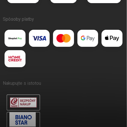
Spôsoby platby
Nakupujte s istotou