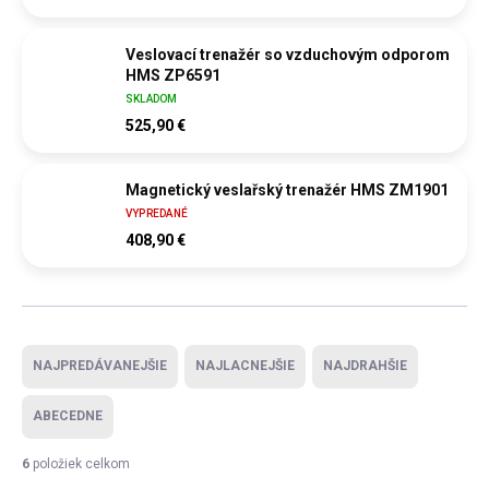
Veslovací trenažér so vzduchovým odporom
HMS ZP6591
SKLADOM
525,90 €
Magnetický veslařský trenažér HMS ZM1901
VYPREDANÉ
408,90 €
Radenie produktov
NAJPREDÁVANEJŠIE
NAJLACNEJŠIE
NAJDRAHŠIE
ABECEDNE
6
položiek celkom