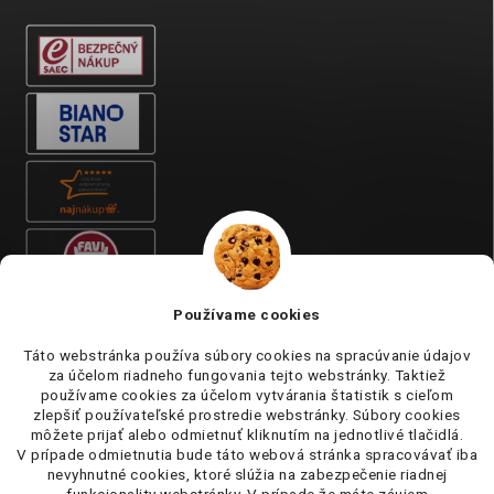
Používame cookies
Táto webstránka používa súbory cookies na spracúvanie údajov
za účelom riadneho fungovania tejto webstránky. Taktiež
používame cookies za účelom vytvárania štatistik s cieľom
zlepšiť používateľské prostredie webstránky. Súbory cookies
môžete prijať alebo odmietnuť kliknutím na jednotlivé tlačidlá.
V prípade odmietnutia bude táto webová stránka spracovávať iba
nevyhnutné cookies, ktoré slúžia na zabezpečenie riadnej