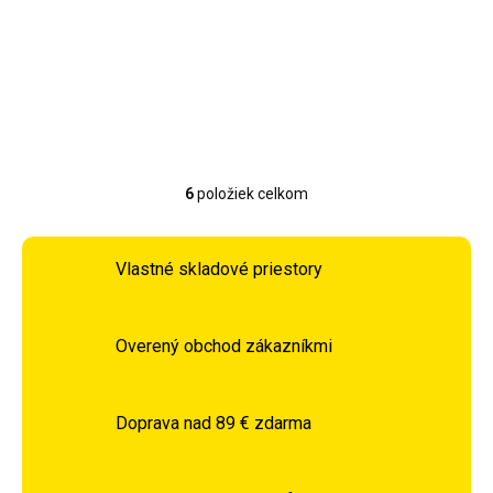
408,90 €
356,90 €
Detail
Do košíka
6
položiek celkom
Ovládacie prvky výpisu
Vlastné skladové priestory
Overený obchod zákazníkmi
Doprava nad 89 € zdarma