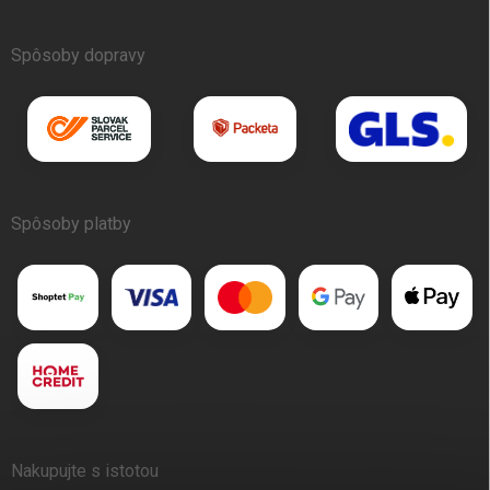
Spôsoby dopravy
Spôsoby platby
Nakupujte s istotou