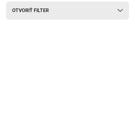
OTVORIŤ FILTER
Výpis produktov
DOPRAVA ZADARMO
DOPRAVA ZADARMO
Skladom
Skladom
Magnetický
Magnetický
veslársky trenažér
veslovací trenažér
HMS ZM1502
HMS ZM1901
279 €
500,60 €