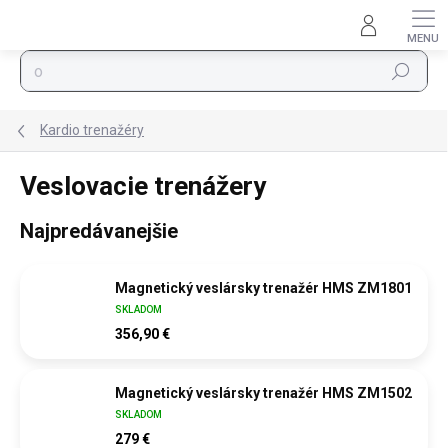
Prejsť na obsah
Hľadať
Kardio trenažéry
Veslovacie trenážery
Najpredávanejšie
Magnetický veslársky trenažér HMS ZM1801
SKLADOM
356,90 €
Magnetický veslársky trenažér HMS ZM1502
SKLADOM
279 €