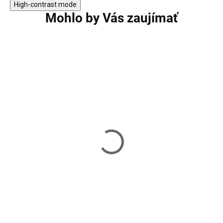
High-contrast mode
Mohlo by Vás zaujímať
Vešiakový stojan s
Vešiakový stojan
policami VASAGLE LCR80X
SPRINGOS HA2030
68,90 €
62,40 €
Skladom
Skladom
Do košíka
Do košíka