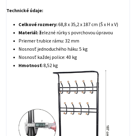
Technické údaje:
Celkové rozmery:
68,8 x 35,2 x 187 cm (Š x H x V)
Materiál: ž
elezné rúrky s povrchovou úpravou
Priemer trubice rámu: 32 mm
Nosnosť jednoduchého háku: 5 kg
Nosnosť každej police: 40 kg
Hmotnosť:
8,52 kg