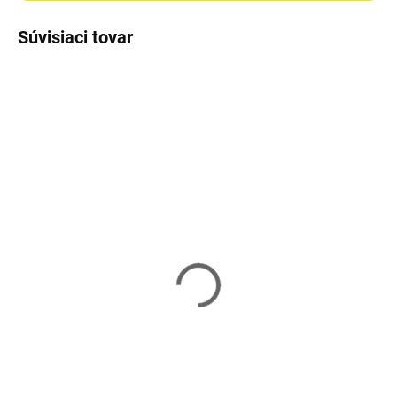
Súvisiaci tovar
TIP
DOPRAVA ZADARMO
Skladom
Skladom
Vešiakový stojan s
Vešiakový stojan s
botníkom
botníkom
VASAGLE HSR46BX
VASAGLE HSR41BX
110,40 €
59,90 €
Do košíka