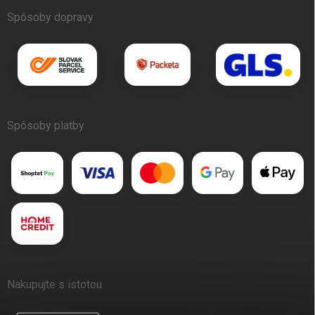
Spôsoby dopravy
Spôsoby platby
Nakupujte s istotou