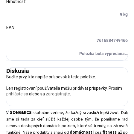
Hmotnosť
:
9 kg
EAN
:
7616884749466
Položka bola vypredaná…
Diskusia
Buďte prvý, kto napíše príspevok k tejto položke.
Len registrovaní používatelia môžu pridávať príspevky. Prosím
prihláste sa
alebo sa
zaregistrujte
.
V
SONGMICS
skutočne veríme, že každý si zaslúži lepší život. Dali
sme si teda za cieľ slúžiť každej osobe tým, že ponúkame rad
cenovo dostupných domácich potrieb, ktoré sú trendy, no zároveň
funkčné. Naše produkty siahajú od
domácnosti
cez
fitness
až po