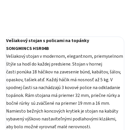
Do košíka
Vešiakový stojan s policami na topánky
SONGMINCS HSR04B
Vešiakový stojan v modernom, elegantnom, priemyselnom
štýle sa hodí do každej predsiene. Stojan v hornej
časti ponúka 18 háčikov na zavesenie búnd, kabátov, šálov,
opaskov, tašiek atď. Každý háčik má nosnosť až 5 kg. V
spodnej časti sa nachádzajú 3 kovové police na odkladanie
topánok. Rám stojana má priemer 32 mm, priečne rúrky a
bočné rúrky sú zväčšené na priemer 19 mm a 16 mm.
Namiesto bežných koncových krytiek je stojan na kabáty
vybavený výškovo nastaviteľnými podlahovými klzákmi,
aby bolo možné vyrovnať malé nerovnosti.