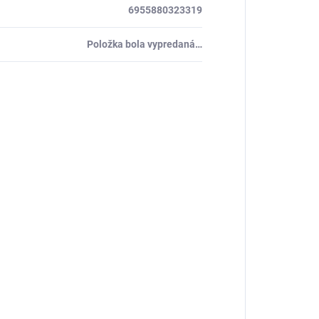
6955880323319
Položka bola vypredaná…