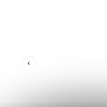
íkom
Vešiakový stojan na kolieskach
SONGMICS HSR65BX
74,90 €
Skladom
Skladom