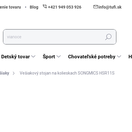
enie tovaru
Blog
+421 949 053 926
info@tufi.sk
Hľadať
Detský tovar
Šport
Chovateľské potreby
H
šiaky
Vešiakový stojan na kolieskach SONGMICS HSR11S
nia
ZNAČKA:
SONGMICS
46,90 €
38,13 € bez DPH
Jednotková cena:
Vypredané