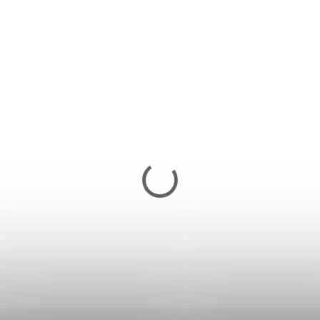
Vešiakový stojan
SPRINGOS HA2030 - čierny
62,40 €
Skladom