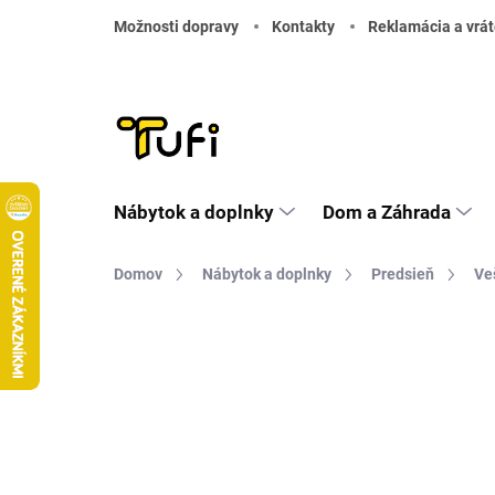
Prejsť na obsah
Možnosti dopravy
Kontakty
Reklamácia a vrát
Nábytok a doplnky
Dom a Záhrada
Domov
Nábytok a doplnky
Predsieň
Ve
Neohodnotené
Podrobnosti hodnote