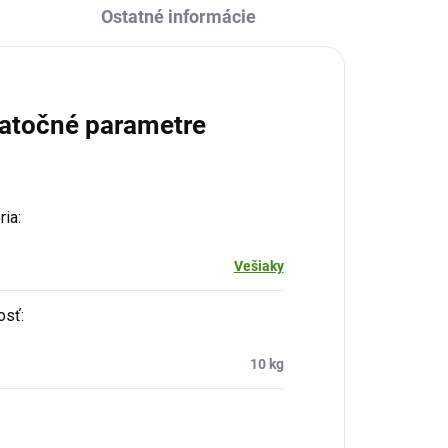
Ostatné informácie
atočné parametre
ria
:
Vešiaky
osť
:
10 kg