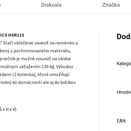
e
Diskusia
Značka
MICS HSR11S
Dod
 Stačí oblečenie zavesiť na ramienko a
yrobený z pochromovaného materiálu,
 priečnik je možné vysunúť na obidve
Kategó
aximálnym zaťažením 130 kg. Výhodou
brzdami (2 kolieska), ktoré umožňujú
vhodný do domácnosti ale aj do butikov.
Hmotn
 x H x V)
EAN
: