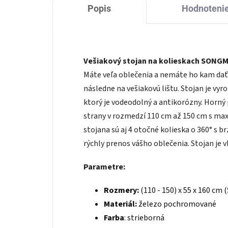
Popis
Hodnoteni
Vešiakový stojan na kolieskach SONG
Máte veľa oblečenia a nemáte ho kam dať?
následne na vešiakovú lištu. Stojan je v
ktorý je vodeodolný a antikorózny. Horný
strany v rozmedzí 110 cm až 150 cm s m
stojana sú aj 4 otočné kolieska o 360° s 
rýchly prenos vášho oblečenia. Stojan je 
Parametre:
Rozmery:
(110 - 150) x 55 x 160 cm (Š
Materiál:
železo pochromované
Farba
: strieborná