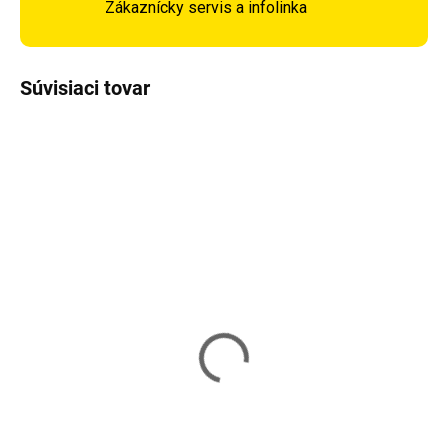
Zákaznícky servis a infolinka
Súvisiaci tovar
Vypredané
Tenisová raketa WISH
2406 ALUMTEC -
červená
14,99 €