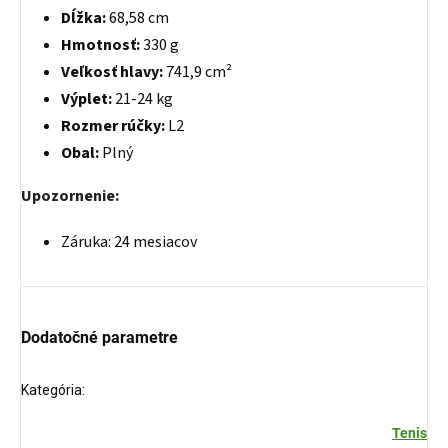
Dĺžka:
68,58 cm
Hmotnosť:
330 g
Veľkosť hlavy:
741,9 cm²
Výplet:
21-24 kg
Rozmer rúčky:
L2
Obal:
Plný
Upozornenie:
Záruka: 24 mesiacov
Dodatočné parametre
Kategória
:
Tenis