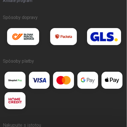
Affilate program
Spôsoby dopravy
Spôsoby platby
Nakupujte s istotou