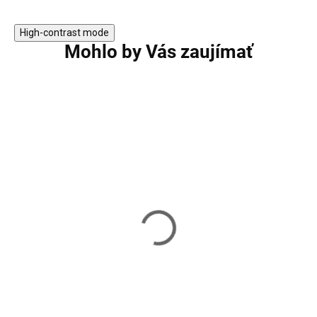
High-contrast mode
Mohlo by Vás zaujímať
Tenisová raketa WISH 590
Tenisová raketa 
FusionTec - Oranžová
Minions 103 TNS
1/8 WR097910U1
29,90 €
144,90 €