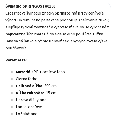
Švihadlo SPRINGOS FA0103
Crossfitové švihadlo značky Springos má pri cvičení veľa
výhod. Okrem iného perfektne podporuje spaľovanie tukov,
zlepšuje fyzickú zdatnosť a vytrvalosť svalov. Je vyrobené z
najkvalitnejších materiálov a dá sa dlho používať. Dĺžka
lana sa dá ľahko a rýchlo upraviť tak, aby vyhovovala výške
používateľa.
Parametre:
Materiál:
PP + oceľové lano
Čierna farba
Celková dĺžka:
300 cm
Dĺžka rukoväte
: 15 cm
Úprava dĺžky: áno
Lanko: oceľové
Ložiská: áno