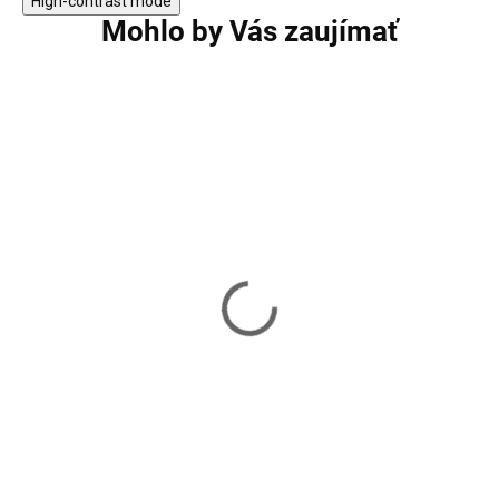
High-contrast mode
Mohlo by Vás zaujímať
Švihadlo SPRINGOS
Švihadlo HMS - 
FA0102
9,00 €
10,40 €
Skladom
Skladom
Do košíka
Do košíka