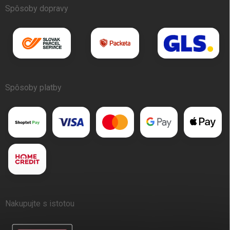
Spôsoby dopravy
Spôsoby platby
Nakupujte s istotou