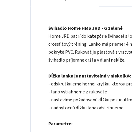
Švihadlo Home HMS JRD - G zelené
Home JRD patrí do kategórie švihadel s lo
crossfitový tréning. Lanko má priemer 4 m
pokryté PVC. Rukoväť je plastová s vrstvo
švihadlo príjemne drží a v dlani nekĺže.
Dĺžka lanka je nastaviteľná v niekoľký
- odskrutkujeme hornej krytku, ktorou p
- lano vytiahneme z rukoväte
- nastavíme požadovanú dĺžku posunutím
- nadbytočnú dĺžku lana odstrihneme
Parametre: