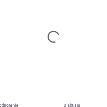
Skladom
Skl
ihadlo HMS - SK49
Švihadlo s počítadlom
HMS - SK12
40 €
8,40 €
Do košíka
Do košíka
odnotenie
Diskusia