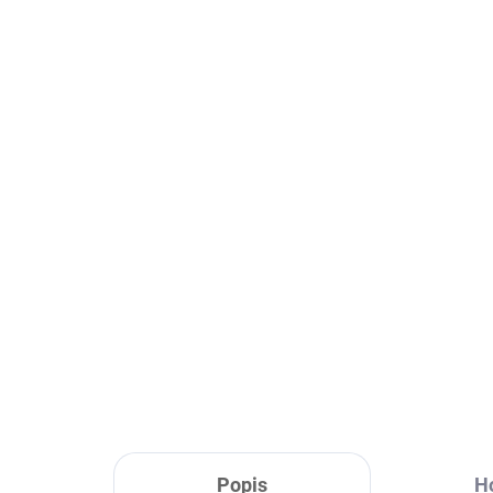
Skladom
Švihadlo s počítadlom
Šv
HMS - SK08
10,
6,49 €
Do košíka
Popis
H