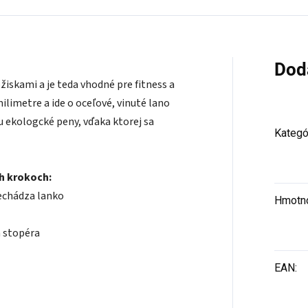
Dod
žiskami a je teda vhodné pre fitness a
ilimetre a ide o oceľové, vinuté lano
u ekologcké peny, vďaka ktorej sa
Kategó
ch krokoch:
rechádza lanko
Hmotn
 stopéra
EAN
: