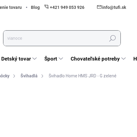
enie tovaru
Blog
+421 949 053 926
info@tufi.sk
Hľadať
Detský tovar
Šport
Chovateľské potreby
H
môcky
Švihadlá
Švihadlo Home HMS JRD - G zelené
nia
ZNAČKA:
HMS
12 €
9,76 € bez DPH
Jednotková cena:
Skladom