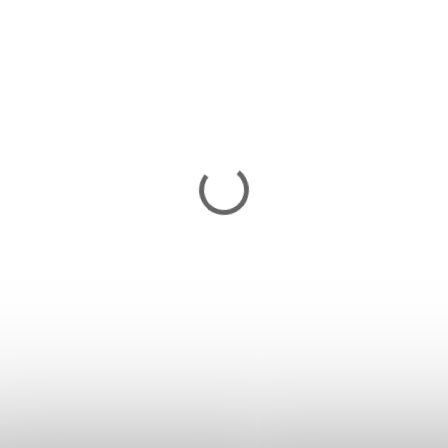
Rýchle švihadlo HMS SK55 - zelené
10,90 €
Skladom
Do košíka