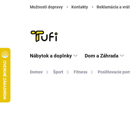
Prejsť na obsah
Možnosti dopravy
Kontakty
Reklamácia a vrát
Nábytok a doplnky
Dom a Záhrada
Domov
Šport
Fitness
Posilňovacie po
Neohodnotené
Podrobnosti hodnote