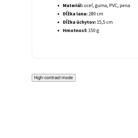
Materiál:
oceľ, guma, PVC, pena
Dĺžka lana:
280 cm
Dĺžka úchytov:
15,5 cm
Hmotnosť:
150 g
High-contrast mode