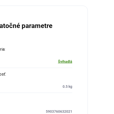
atočné parametre
ria
:
Švihadlá
osť
:
0.5 kg
5903760632021