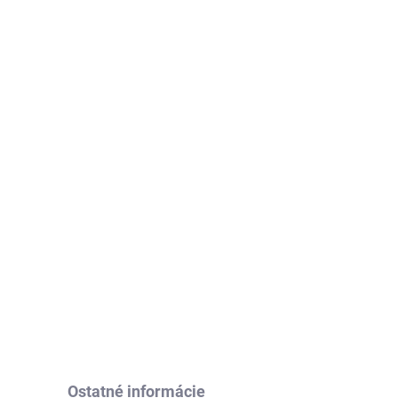
adom
Skladom
Švihadlo HMS - SK38
7,20 €
Do košíka
Ostatné informácie