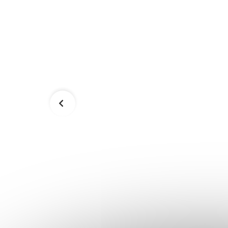
m lankom
Švihadlo Home HMS JRD - B modré
12,00 €
Skladom
Skladom
Do košíka