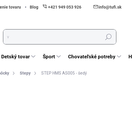
enie tovaru
Blog
+421 949 053 926
info@tufi.sk
Hľadať
Detský tovar
Šport
Chovateľské potreby
H
môcky
Stepy
STEP HMS AS005 - šedý
nia
ZNAČKA:
HMS
38,90 €
31,63 € bez DPH
Jednotková cena:
Skladom