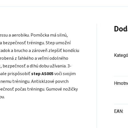
Dod
nessu a aerobiku. Pomôcka má silnú,
 a bezpečnosť tréningu. Step umožní
zadok a brucho a zároveň zlepšiť kondíciu
Kategó
robená z ľahkého a veľmi odolného
, bezpečnosť a dlhú dobu užívania. 3-
ale prispôsobiť
step AS005
voči svojim
nemu tréningu. Antisklzové povrch
Hmotn
zpečnosť počas tréningu. Gumové nožičky
pu.
EAN
: