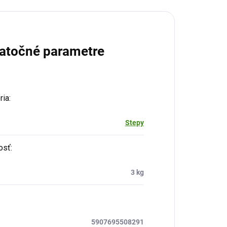
atočné parametre
ria
:
Stepy
osť
:
3 kg
5907695508291