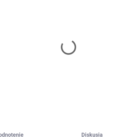
Skladom
ep HMS AS005 -
rvený
99 €
Do košíka
odnotenie
Diskusia