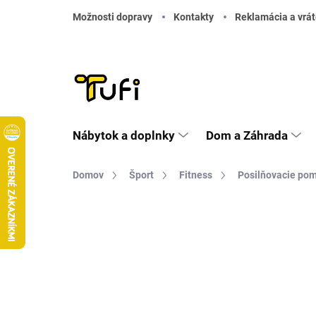
Prejsť na obsah
Možnosti dopravy
Kontakty
Reklamácia a vrát
Nábytok a doplnky
Dom a Záhrada
Domov
Šport
Fitness
Posilňovacie po
Neohodnotené
Podrobnosti hodnote