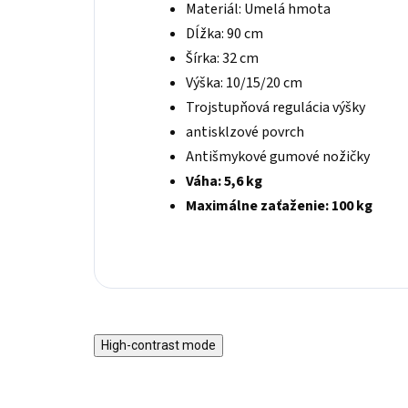
Materiál: Umelá hmota
Dĺžka: 90 cm
Šírka: 32 cm
Výška: 10/15/20 cm
Trojstupňová regulácia výšky
antisklzové povrch
Antišmykové gumové nožičky
Váha: 5,6 kg
Maximálne zaťaženie: 100 kg
High-contrast mode