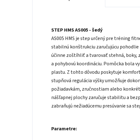
STEP HMS AS005 - šedý
AS005 HMS je step určený pre tréning fit
stabilnú konštrukciu zaručujúcu pohodlie
účinne zoštíhliť a tvarovať stehná, boky, 
a pohybovú koordináciu. Pomôcka bola vy
plastu. Z tohto dôvodu poskytuje komfort
stupňová regulácia výšky umožňuje dokon
požiadavkám, zručnostiam alebo konkrét
nášľapnej plochy zaručuje stabilitu a be
zabraňujú nežiadúcemu presúvanie sa ste
Parametre: