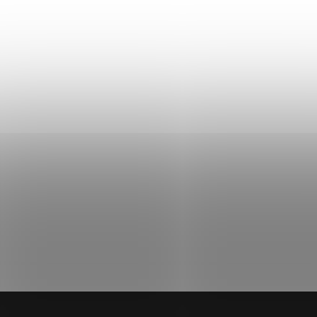
Step na aerobic a balančné cvičenie
HMS AS008L
35,90 €
Skladom
Do košíka