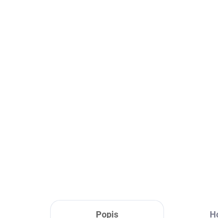
Skladom
STEP HMS AS005 -
St
modrý
če
38,90 €
29,
Do košíka
Popis
H