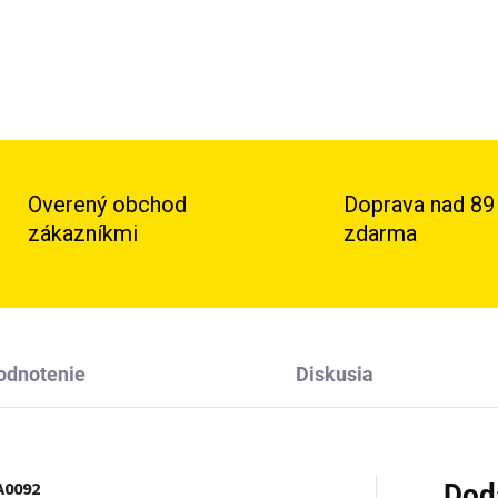
Overený obchod
Doprava nad 89
zákazníkmi
zdarma
odnotenie
Diskusia
A0092
Dod