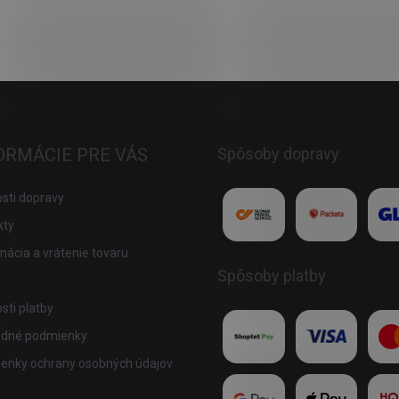
ORMÁCIE PRE VÁS
Spôsoby dopravy
sti dopravy
kty
ácia a vrátenie tovaru
Spôsoby platby
ti platby
dné podmienky
enky ochrany osobných údajov