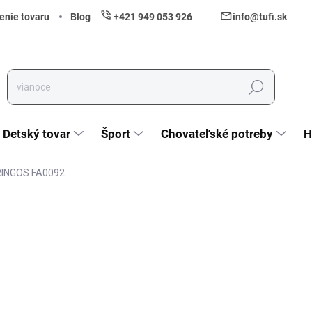
enie tovaru
Blog
+421 949 053 926
info@tufi.sk
Hľadať
Detský tovar
Šport
Chovateľské potreby
H
PRINGOS FA0092
nia
ZNAČKA:
SPRINGOS
10,90 €
8,86 € bez DPH
Jednotková cena:
Vypredané