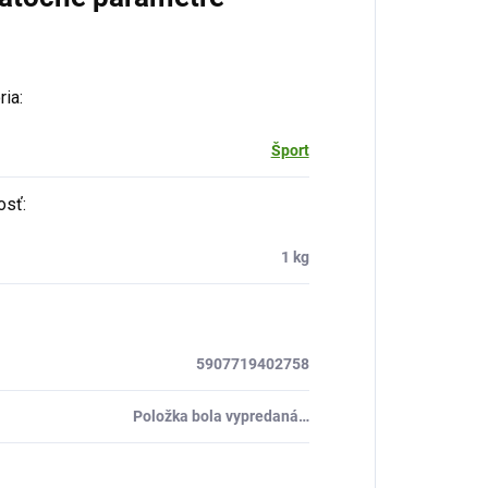
ria
:
Šport
osť
:
1 kg
5907719402758
Položka bola vypredaná…