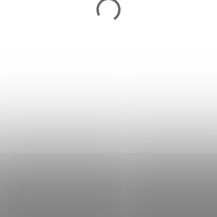
Ochrana vzpieračskej tyče HMS
WNK03
17,90 €
Skladom
Do košíka