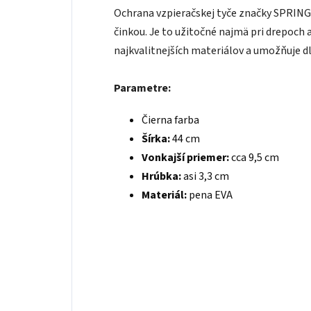
Ochrana vzpieračskej tyče značky SPRING
činkou. Je to užitočné najmä pri drepoch 
najkvalitnejších materiálov a umožňuje d
Parametre:
Čierna farba
Šírka:
44 cm
Vonkajší priemer:
cca 9,5 cm
Hrúbka:
asi 3,3 cm
Materiál:
pena EVA