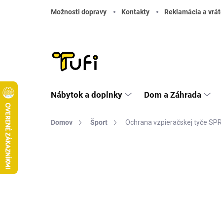
Prejsť na obsah
Možnosti dopravy
Kontakty
Reklamácia a vrát
Nábytok a doplnky
Dom a Záhrada
Domov
Šport
Ochrana vzpieračskej tyče S
Neohodnotené
Podrobnosti hodnote