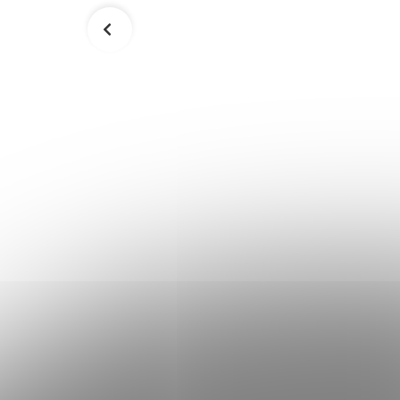
- modrá
Ochrana vzpieračskej tyče
SPRINGOS FA0093
10,90 €
Skladom
Skladom
Do košíka