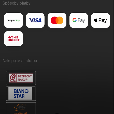
Spôsoby platby
Nakupujte s istotou