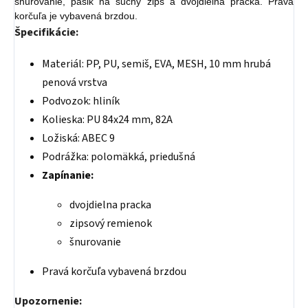
šnurovanie, pásik na suchý zips a dvojdielna pracka. Pravá
korčuľa je vybavená brzdou.
Špecifikácie:
Materiál: PP, PU, semiš, EVA, MESH, 10 mm hrubá
penová vrstva
Podvozok: hliník
Kolieska: PU 84x24 mm, 82A
Ložiská: ABEC 9
Podrážka: polomäkká, priedušná
Zapínanie:
dvojdielna pracka
zipsový remienok
šnurovanie
Pravá korčuľa vybavená brzdou
Upozornenie: