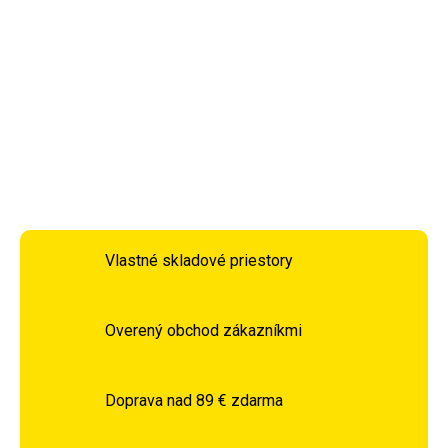
Kolieskové korčule NILS Extreme NA9157 sú určené na
rekreačné korčuľovanie pre stredne pokročilých a
pokročilých korčuliarov. Hliníkový podvozok je osadený
polyuretánovými kolieskami s priemerom 84 milimetrov.
DETAILNÉ INFORMÁCIE
OPÝTAŤ SA
STRÁŽIŤ
Vlastné skladové priestory
Overený obchod zákazníkmi
Doprava nad 89 € zdarma