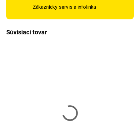
Zákaznícky servis a infolinka
Súvisiaci tovar
Skladom
Vypredané
Kolieskové korčule NILS
Kolieskové korčule NILS
Extreme NA9157 fialové
Extreme NA9157 zelené
80,90 €
80,90 €