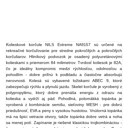
Detail
Detail
Kolieskové korčule NILS Extreme NA9157 sú určené na
rekreačné korčuľovanie pre stredne pokročilých a pokročilých
korčuliarov. Hliníkový podvozok je osadený polyuretánovými
kolieskami s priemerom 84 milimetrov. Tvrdosť koliesok je 82A,
čo je ideálny kompromis medzi rýchlosťou, odolnosťou a
pohodlím - dobre priľnú k podkladu a čiastočne absorbujú
nerovnosti. Kolesá sú vybavené ložiskami ABEC 9, ktoré
zabezpečujú rýchlu a plynulú jazdu. Skelet korčule je vyrobený z
polypropylénu, ktorý dobre prenáša energiu z odrazu na
kolieska a vydrží aj pád. Pohodlná, polomäkká topánka je
vyrobená z kombinácie semišu, sieťoviny MESH - pre dobrú
priedušnosť, EVA a peny s vysokou hustotou. Vnútorná topánka
má na špici vetracie otvory, takže topánka dobre vetrá a noha
sa menej potí. Zapínanie je riešené klasickou trojkombináciou -