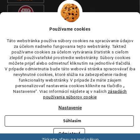
Používame cookies
Táto webstránka používa súbory cookies na spracúvanie údajov
za účelom riadneho fungovania tejto webstránky. Taktiež
používame cookies za účelom vytvárania štatistik s cieľom
zlepšiť používateľské prostredie webstránky. Súbory cookies
môžete prijať alebo odmietnuť kliknutím na jednotlivé tlačidlá.
V prípade odmietnutia bude táto webová stránka spracovávať iba
nevyhnutné cookies, ktoré slúžia na zabezpečenie riadnej
funkcionality webstránky. V prípade že máte záujem
personalizovať nastavenia cookies kliknite na tlačidlo „
Nastavenie“. Viac informácií nájdete aj v našich
zásadách
používania súborov cookie
Nastavenie
Súhlasím
Copyright 2026
tufi.sk
. Všetky práva vyhradené.
Upraviť nastavenie
cookies
Odmietnuť
Vytvoril Shoptet
Získajte zľavu na prvý nákup