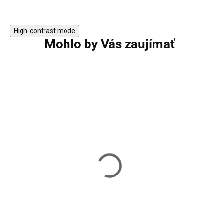
High-contrast mode
Mohlo by Vás zaujímať
Chrómované profesionálny
Chrómované prof
činky HMS PREMIUM HH09
činky HMS PREM
2 x 9 kg
2 x 6 kg
120,90 €
68,90 €