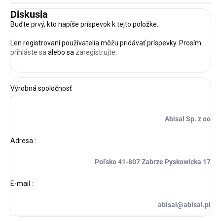
Diskusia
Buďte prvý, kto napíše príspevok k tejto položke.
Len registrovaní používatelia môžu pridávať príspevky. Prosím
prihláste sa
alebo sa
zaregistrujte
.
Výrobná spoločnosť
:
Abisal Sp. z oo
Adresa
:
Poľsko 41-807 Zabrze Pyskowicka 17
E-mail
:
abisal@abisal.pl