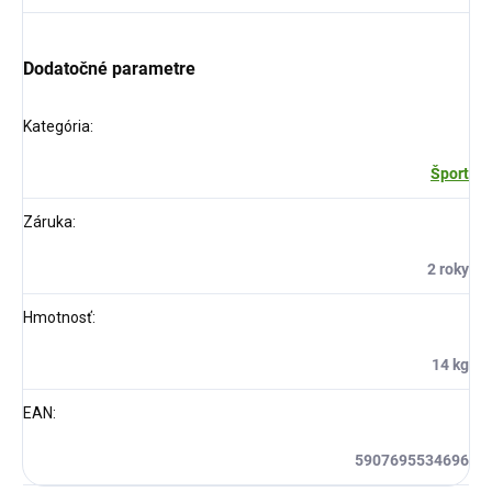
Dodatočné parametre
Kategória
:
Šport
Záruka
:
2 roky
Hmotnosť
:
14 kg
EAN
:
5907695534696