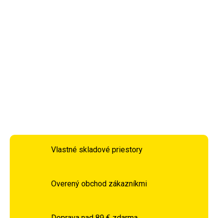
úchop. Na rozšírenej časti činiek je navlečený silikónový
krúžok, ktorý chráni ako činku, tak podlahu pred
poškodením. Činky je možné rozskrutkovať napríklad za
úpravou celkovej hmotnosti.
DETAILNÉ INFORMÁCIE
OPÝTAŤ SA
STRÁŽIŤ
Vlastné skladové priestory
Overený obchod zákazníkmi
Doprava nad 89 € zdarma