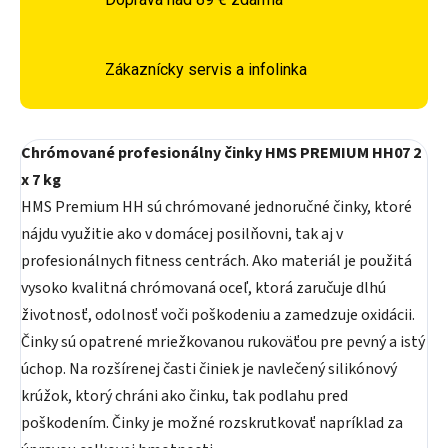
Zákaznícky servis a infolinka
Chrómované profesionálny činky HMS PREMIUM HH07 2
x 7 kg
HMS Premium HH sú chrómované jednoručné činky, ktoré
nájdu využitie ako v domácej posilňovni, tak aj v
profesionálnych fitness centrách. Ako materiál je použitá
vysoko kvalitná chrómovaná oceľ, ktorá zaručuje dlhú
životnosť, odolnosť voči poškodeniu a zamedzuje oxidácii.
Činky sú opatrené mriežkovanou rukoväťou pre pevný a istý
úchop. Na rozšírenej časti činiek je navlečený silikónový
krúžok, ktorý chráni ako činku, tak podlahu pred
poškodením. Činky je možné rozskrutkovať napríklad za