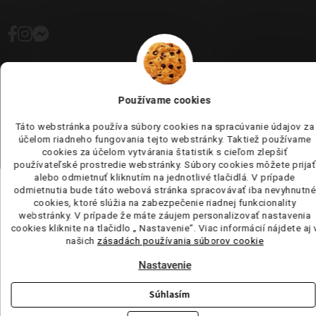
Používame cookies
Copyright 2026
tufi.sk
. Všetky práva vyhradené.
Upraviť nastavenie
cookies
Táto webstránka používa súbory cookies na spracúvanie údajov za
účelom riadneho fungovania tejto webstránky. Taktiež používame
Vytvoril Shoptet
cookies za účelom vytvárania štatistik s cieľom zlepšiť
používateľské prostredie webstránky. Súbory cookies môžete prijať
alebo odmietnuť kliknutím na jednotlivé tlačidlá. V prípade
odmietnutia bude táto webová stránka spracovávať iba nevyhnutné
cookies, ktoré slúžia na zabezpečenie riadnej funkcionality
webstránky. V prípade že máte záujem personalizovať nastavenia
cookies kliknite na tlačidlo „ Nastavenie“. Viac informácií nájdete aj 
našich
zásadách používania súborov cookie
Nastavenie
Súhlasím