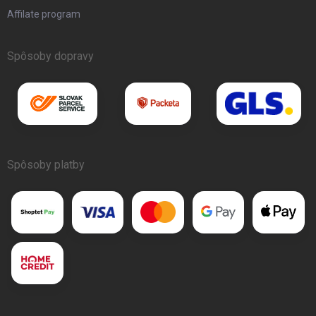
Affilate program
Spôsoby dopravy
Spôsoby platby