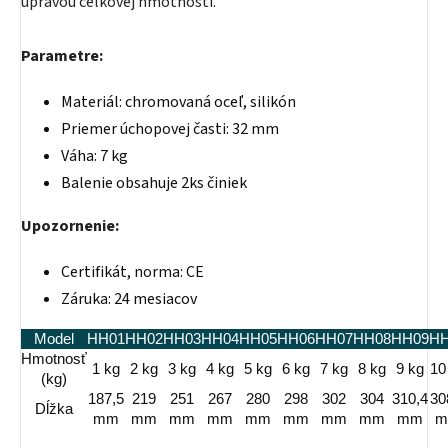
úpravou celkovej hmotnosti.
Parametre:
Materiál: chromovaná oceľ, silikón
Priemer úchopovej časti: 32 mm
Váha: 7 kg
Balenie obsahuje 2ks činiek
Upozornenie:
Certifikát, norma: CE
Záruka: 24 mesiacov
Model
HH01
HH02
HH03
HH04
HH05
HH06
HH07
HH08
HH09
HH
Hmotnosť
1 kg
2 kg
3 kg
4 kg
5 kg
6 kg
7 kg
8 kg
9 kg
10
(kg)
187,5
219
251
267
280
298
302
304
310,4
30
Dĺžka
mm
mm
mm
mm
mm
mm
mm
mm
mm
m