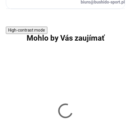
biuro@bushido-sport.pl
High-contrast mode
Mohlo by Vás zaujímať
PLYO BOX HMS DSC01
Plyo Box HMS D