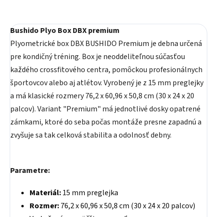
Bushido Plyo Box DBX premium
Plyometrické box DBX BUSHIDO Premium je debna určená
pre kondičný tréning. Box je neoddeliteľnou súčasťou
každého crossfitového centra, pomôckou profesionálnych
športovcov alebo aj atlétov. Vyrobený je z 15 mm preglejky
a má klasické rozmery 76,2 x 60,96 x 50,8 cm (30 x 24 x 20
palcov). Variant "Premium" má jednotlivé dosky opatrené
zámkami, ktoré do seba počas montáže presne zapadnú a
zvyšuje sa tak celková stabilita a odolnosť debny.
Parametre:
Materiál:
15 mm preglejka
Rozmer:
76,2 x 60,96 x 50,8 cm (30 x 24 x 20 palcov)