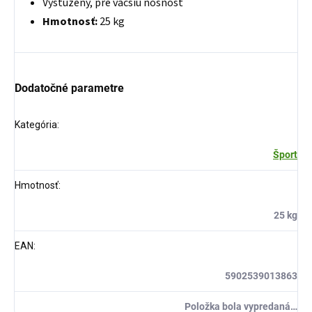
Vystužený, pre väčšiu nosnosť
Hmotnosť:
25 kg
Dodatočné parametre
Kategória
:
Šport
Hmotnosť
:
25 kg
EAN
:
5902539013863
Položka bola vypredaná…