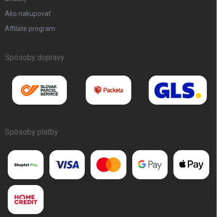
Ako nakupovať
Affilate program
Spôsoby dopravy
Spôsoby platby