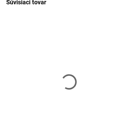
Súvisiaci tovar
Skladom
Skladom
STEP HMS AS005 -
PLYO BOX HMS DSC01
modrý
109,90 €
38,90 €
Do košíka
Do košíka