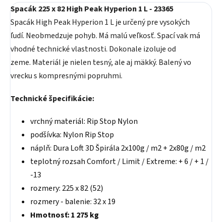
Spacák 225 x 82 High Peak Hyperion 1 L - 23365
Spacák High Peak Hyperion 1 L je určený pre vysokých
ľudí. Neobmedzuje pohyb. Má malú veľkosť. Spací vak má
vhodné technické vlastnosti. Dokonale izoluje od
zeme. Materiál je nielen tesný, ale aj mäkký. Balený vo
vrecku s kompresnými popruhmi.
Technické špecifikácie:
vrchný materiál: Rip Stop Nylon
podšívka: Nylon Rip Stop
náplň: Dura Loft 3D Špirála 2x100g / m2 + 2x80g / m2
teplotný rozsah Comfort / Limit / Extreme: + 6 / + 1 /
-13
rozmery: 225 x 82 (52)
rozmery - balenie: 32 x 19
Hmotnosť: 1 275 kg