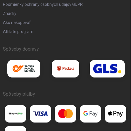
Podmienky ochrany osobných údajov GDPR
Značky
Ako nakupovať
Affilate program
Spôsoby dopravy
Spôsoby platby