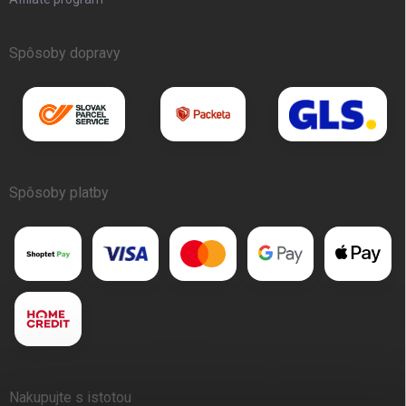
Spôsoby dopravy
Spôsoby platby
Nakupujte s istotou