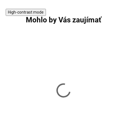
High-contrast mode
Mohlo by Vás zaujímať
Horský smrek zasnežený
Horský smrek za
2,10 m
1,70 m
94,90 €
74,90 €