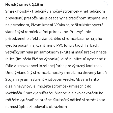
Horský smrek 2,10 m
Smrek horský - tradičný vianočný stromček v netradičnom
prevedení, pretože nie je osadený na tradičnom stojane, ale
na prírodnom, živom kmeni. Vďaka tejto štruktúre vyzerá
vianočný stromček veľmi prirodzene. Pre zvýšenie
prirodzeného efektu vianočného stromčeka sme na jeho
výrobu použili najkvalitnejšiu PVC fóliu v troch farbách.
Vetvičky smreka pri samotnom skrútení majú krátke hnedé
ihlice (imitácia živého výhonku), dlhšie ihlice sú vyrobené z
fólie v tmavo a svetlozelenej farbe pre výrazný kontrast.
Umelý vianočný stromček, horský smrek, má drevený kmeň.
Stojan a je umiestnený v jutovom vrecku. Ak vám tento
dizajn nevyhovuje, môžete stromček umiestniť do
kvetináča. Smrek je súčasťou Vianoc, ale ako dekoráciu ho
môžete využívať celoročne. Skutočný odtieň stromčeka sa
nemusí úplne zhodovať s obrázkom.