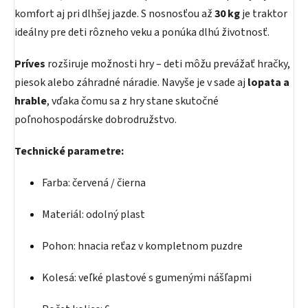
komfort aj pri dlhšej jazde. S nosnosťou až
30 kg
je traktor
ideálny pre deti rôzneho veku a ponúka dlhú životnosť.
Príves
rozširuje možnosti hry – deti môžu prevážať hračky,
piesok alebo záhradné náradie. Navyše je v sade aj
lopata a
hrable
, vďaka čomu sa z hry stane skutočné
poľnohospodárske dobrodružstvo.
Technické parametre:
Farba: červená / čierna
Materiál: odolný plast
Pohon: hnacia reťaz v kompletnom puzdre
Kolesá: veľké plastové s gumenými nášľapmi