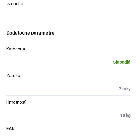
vzduchu.
Dodatočné parametre
Kategória
:
Šlapadlá
Záruka
:
2 roky
Hmotnosť
:
10 kg
EAN
: