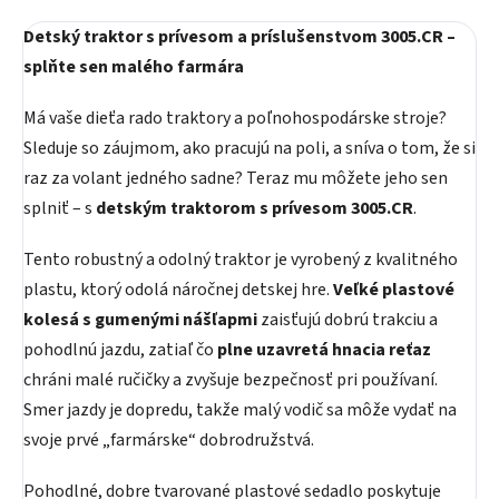
Detský traktor s prívesom a príslušenstvom 3005.CR –
splňte sen malého farmára
Má vaše dieťa rado traktory a poľnohospodárske stroje?
Sleduje so záujmom, ako pracujú na poli, a sníva o tom, že si
raz za volant jedného sadne? Teraz mu môžete jeho sen
splniť – s
detským traktorom s prívesom 3005.CR
.
Tento robustný a odolný traktor je vyrobený z kvalitného
plastu, ktorý odolá náročnej detskej hre.
Veľké plastové
kolesá s gumenými nášľapmi
zaisťujú dobrú trakciu a
pohodlnú jazdu, zatiaľ čo
plne uzavretá hnacia reťaz
chráni malé ručičky a zvyšuje bezpečnosť pri používaní.
Smer jazdy je dopredu, takže malý vodič sa môže vydať na
svoje prvé „farmárske“ dobrodružstvá.
Pohodlné, dobre tvarované plastové sedadlo poskytuje