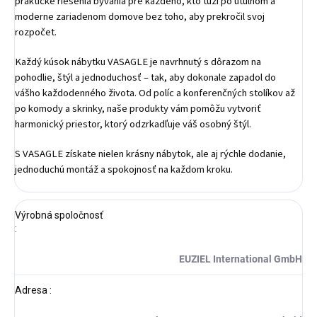
praktické riešenia bývania pre každého, kto túži po útulnom a
moderne zariadenom domove bez toho, aby prekročil svoj
rozpočet.
Každý kúsok nábytku VASAGLE je navrhnutý s dôrazom na
pohodlie, štýl a jednoduchosť – tak, aby dokonale zapadol do
vášho každodenného života. Od políc a konferenčných stolíkov až
po komody a skrinky, naše produkty vám pomôžu vytvoriť
harmonický priestor, ktorý odzrkadľuje váš osobný štýl.
S VASAGLE získate nielen krásny nábytok, ale aj rýchle dodanie,
jednoduchú montáž a spokojnosť na každom kroku.
Výrobná spoločnosť
:
EUZIEL International GmbH
Adresa
: