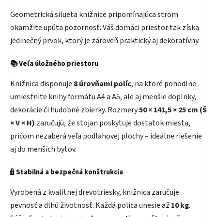
Geometrická silueta knižnice pripomínajúca strom
okamžite upúta pozornosť. Váš domáci priestor tak získa
jedinečný prvok, ktorý je zároveň praktický aj dekoratívny.
📚 Veľa úložného priestoru
Knižnica disponuje
8 úrovňami políc
, na ktoré pohodlne
umiestnite knihy formátu A4 a A5, ale aj menšie doplnky,
dekorácie či hudobné zbierky. Rozmery
50 × 141,5 × 25 cm (Š
× V × H)
zaručujú, že stojan poskytuje dostatok miesta,
pričom nezaberá veľa podlahovej plochy – ideálne riešenie
aj do menších bytov.
🔒 Stabilná a bezpečná konštrukcia
Vyrobená z kvalitnej drevotriesky, knižnica zaručuje
pevnosť a dlhú životnosť. Každá polica unesie až
10 kg
.