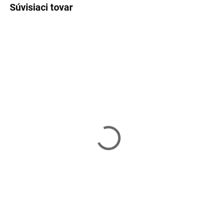
Súvisiaci tovar
Skladom
Vypredané
Rohová polica VASAGLE
Drevená knižnica
LBC20WT
SONGMICS LBC103W
19,99 €
58,04 €
Do košíka
Detail