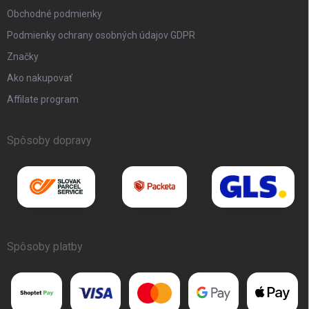
Obchodné podmienky
Podmienky ochrany osobných údajov GDPR
Značky
Ako nakupovať
Affilate program
Spôsoby dopravy
Spôsoby platby