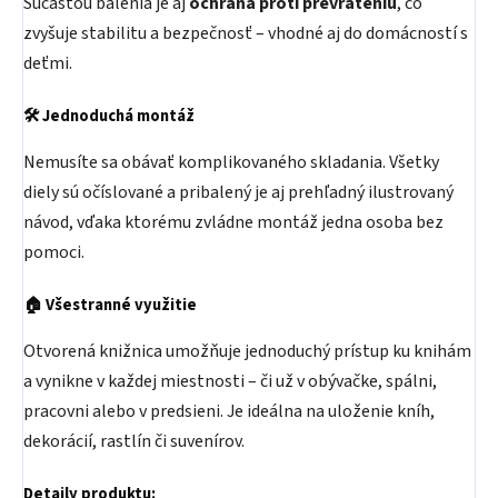
Súčasťou balenia je aj
ochrana proti prevráteniu
, čo
zvyšuje stabilitu a bezpečnosť – vhodné aj do domácností s
deťmi.
🛠 Jednoduchá montáž
Nemusíte sa obávať komplikovaného skladania. Všetky
diely sú očíslované a pribalený je aj prehľadný ilustrovaný
návod, vďaka ktorému zvládne montáž jedna osoba bez
pomoci.
🏠 Všestranné využitie
Otvorená knižnica umožňuje jednoduchý prístup ku knihám
a vynikne v každej miestnosti – či už v obývačke, spálni,
pracovni alebo v predsieni. Je ideálna na uloženie kníh,
dekorácií, rastlín či suvenírov.
Detaily produktu: