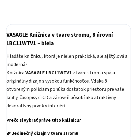
VASAGLE Knižnica v tvare stromu, 8 úrovní
LBC11WTV1 – biela
Hľadáte knižnicu, ktorá je nielen praktická, ale aj štýlová a
moderná?
Knižnica
VASAGLE LBC11WTV1
v tvare stromu spája
originálny dizajn s vysokou funkčnosťou. Vďaka 8
otvoreným policiam ponúka dostatok priestoru pre vaše
knihy, časopisy či CD a zároveň pôsobí ako atraktívny
dekoratívny prvok v interiéri.
Prečo si vybrať práve túto knižnicu?
🌿 Jedinečný dizajn v tvare stromu