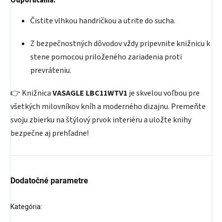
Odporúčania:
Čistite vlhkou handričkou a utrite do sucha.
Z bezpečnostných dôvodov vždy pripevnite knižnicu k
stene pomocou priloženého zariadenia proti
prevráteniu.
👉 Knižnica
VASAGLE LBC11WTV1
je skvelou voľbou pre
všetkých milovníkov kníh a moderného dizajnu. Premeňte
svoju zbierku na štýlový prvok interiéru a uložte knihy
bezpečne aj prehľadne!
Dodatočné parametre
Kategória
: