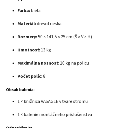
Farba:
biela
Materiál:
drevotrieska
Rozmery:
50 × 141,5 × 25 cm (Š × V × H)
Hmotnosť:
13 kg
Maximálna nosnosť:
10 kg na policu
Počet políc:
8
Obsah balenia:
1 × knižnica VASAGLE v tvare stromu
1 × balenie montážneho príslušenstva