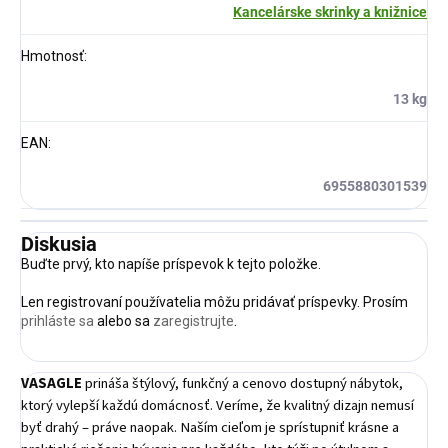
Kancelárske skrinky a knižnice
Hmotnosť
:
13 kg
EAN
:
6955880301539
Diskusia
Buďte prvý, kto napíše príspevok k tejto položke.
Len registrovaní používatelia môžu pridávať príspevky. Prosím
prihláste sa
alebo sa
zaregistrujte
.
VASAGLE
prináša štýlový, funkčný a cenovo dostupný nábytok,
ktorý vylepší každú domácnosť. Veríme, že kvalitný dizajn nemusí
byť drahý – práve naopak. Naším cieľom je sprístupniť krásne a