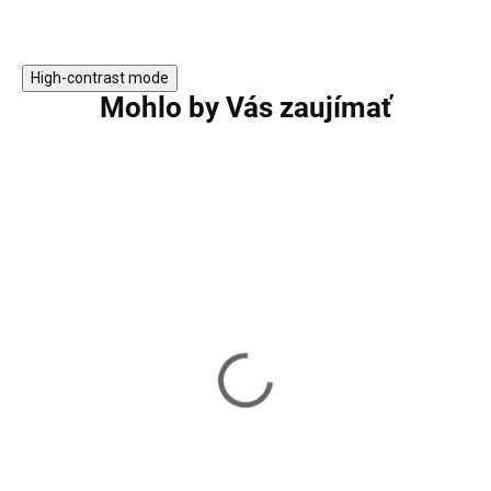
High-contrast mode
Mohlo by Vás zaujímať
TIP
Drevená knižnica VASAGLE
Drevená knižnica
LLS025B01
VASAGLE LBC61