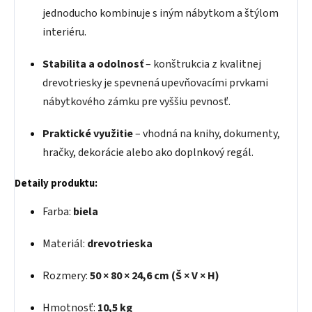
jednoducho kombinuje s iným nábytkom a štýlom
interiéru.
Stabilita a odolnosť
– konštrukcia z kvalitnej
drevotriesky je spevnená upevňovacími prvkami
nábytkového zámku pre vyššiu pevnosť.
Praktické využitie
– vhodná na knihy, dokumenty,
hračky, dekorácie alebo ako doplnkový regál.
Detaily produktu:
Farba:
biela
Materiál:
drevotrieska
Rozmery:
50 × 80 × 24,6 cm (Š × V × H)
Hmotnosť:
10,5 kg