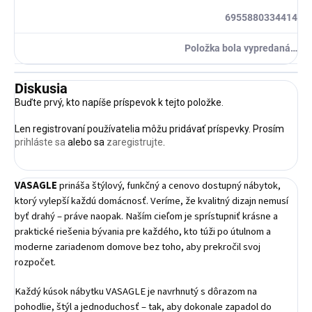
6955880334414
Položka bola vypredaná…
Diskusia
Buďte prvý, kto napíše príspevok k tejto položke.
Len registrovaní používatelia môžu pridávať príspevky. Prosím
prihláste sa
alebo sa
zaregistrujte
.
VASAGLE
prináša štýlový, funkčný a cenovo dostupný nábytok,
ktorý vylepší každú domácnosť. Veríme, že kvalitný dizajn nemusí
byť drahý – práve naopak. Naším cieľom je sprístupniť krásne a
praktické riešenia bývania pre každého, kto túži po útulnom a
moderne zariadenom domove bez toho, aby prekročil svoj
rozpočet.
Každý kúsok nábytku VASAGLE je navrhnutý s dôrazom na
pohodlie, štýl a jednoduchosť – tak, aby dokonale zapadol do