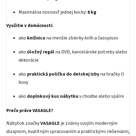
Maximálna nosnosť jednej kocky:
8 kg
Využitie v domácnosti:
ako
knižnica
na menšie zbierky kníh a časopisov
ako
úložný regál
na DVD, kancelárske potreby alebo
dekorácie
ako
praktická polička do detskej izby
na hračky či
boxy
ako
doplnkový kus nábytku
v chodbe alebo spálni
Prečo práve VASAGLE?
Nábytok značky
VASAGLE
je známy svojím moderným
dizajnom, kvalitným spracovaním a praktickými riešeniami,