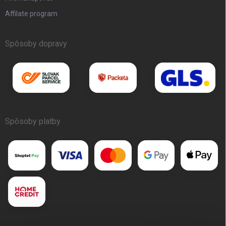
Affilate program
Spôsoby dopravy
Spôsoby platby