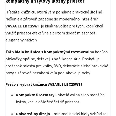
kompaktný a štýlový úložný priestor
Hľadáte knižnicu, ktorá vám ponúkne praktické úložné
riešenie a zároveň zapadne do moderného interiéru?
VASAGLE LBC25WT
je ideálna voľba pre tých, ktorí chcú
využiť priestor efektívne a pritom dodať miestnosti
elegantný nádych.
Táto
biela knižnica s kompaktnými rozmermi
sa hodí do
obývačky, spálne, detskej izby či kancelárie. Poskytuje
dostatok miesta pre knihy, DVD, dekorácie alebo praktické
boxy a zároveň nezaberá veľa podlahovej plochy.
Prečo si vybrať knižnicu VASAGLE LBC25WT?
Kompaktné rozmery
– skvelá voľba aj do menších
bytov, kde je dôležité šetriť priestor.
Univerzálny dizajn
– minimalistický biely vzhľad sa