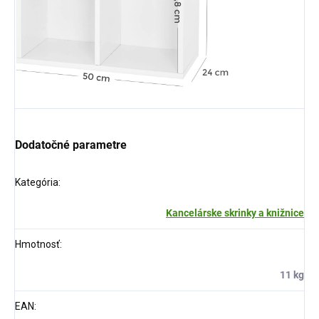
Dodatočné parametre
Kategória
:
Kancelárske skrinky a knižnice
Hmotnosť
:
11 kg
EAN
: