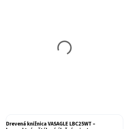
Vypredané
Skladom
Drevená knižnica
Drevená knižnica
VASAGLE LBC27WT
VASAGLE LBC61BX
74,80 €
68 €
Detail
Do košíka
Drevená knižnica VASAGLE LBC25WT –