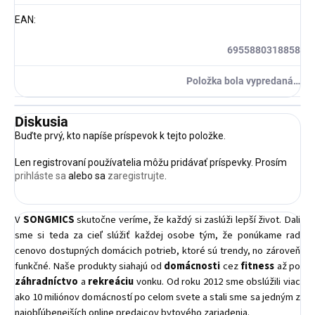
EAN
:
6955880318858
Položka bola vypredaná…
Diskusia
Buďte prvý, kto napíše príspevok k tejto položke.
Len registrovaní používatelia môžu pridávať príspevky. Prosím
prihláste sa
alebo sa
zaregistrujte
.
V
SONGMICS
skutočne veríme, že každý si zaslúži lepší život. Dali
sme si teda za cieľ slúžiť každej osobe tým, že ponúkame rad
cenovo dostupných domácich potrieb, ktoré sú trendy, no zároveň
funkčné. Naše produkty siahajú od
domácnosti
cez
fitness
až po
záhradníctvo
a
rekreáciu
vonku. Od roku 2012 sme obslúžili viac
ako 10 miliónov domácností po celom svete a stali sme sa jedným z
najobľúbenejších online predajcov bytového zariadenia.