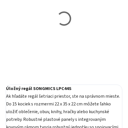
Skladom
Skladom
Úložný regál SONGMICS
Úložný regál SONGMICS
LPC44BK
LPC44BS
46,90 €
64,80 €
Do košíka
Do košíka
Úložný regál SONGMICS LPC44S
Ak hľadáte regál šetriaci priestor, ste na správnom mieste.
Do 15 kociek s rozmermi 22 x 35 x 22 cm môžete ľahko
uložiť oblečenie, obuv, knihy, hračky alebo kuchynské
potreby. Robustné plastové panely s integrovaným
kovovým rámom tvoria robustnú jednotku so spojovacími