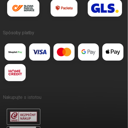
Spôsoby platby
Nakupujte s istotou