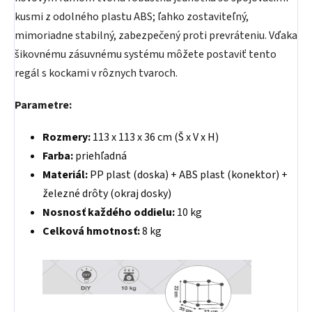
kusmi z odolného plastu ABS; ľahko zostaviteľný,
mimoriadne stabilný, zabezpečený proti prevráteniu. Vďaka
šikovnému zásuvnému systému môžete postaviť tento
regál s kockami v rôznych tvaroch.
Parametre:
Rozmery:
113 x 113 x 36 cm (Š x V x H)
Farba:
priehľadná
Materiál:
PP plast (doska) + ABS plast (konektor) +
železné drôty (okraj dosky)
Nosnosť každého oddielu:
10 kg
Celková hmotnosť:
8 kg