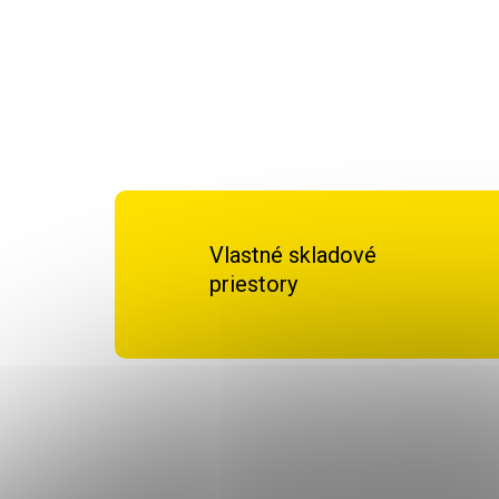
Vlastné skladové
priestory