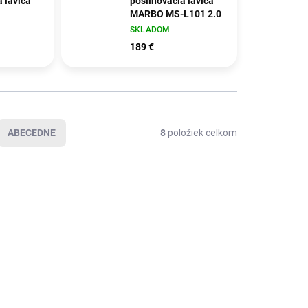
a lavica
posilňovacia lavica
MARBO MS-L101 2.0
SKLADOM
189 €
ABECEDNE
8
položiek celkom
DOPRAVA ZADARMO