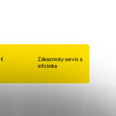
cie prvky výpisu
 €
Zákaznícky servis a
infolinka