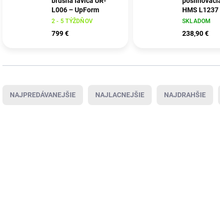
brušná lavica UR-
posilňovaci
L006 – UpForm
HMS L1237
2 - 5 TÝŽDŇOV
SKLADOM
799 €
238,90 €
Radenie produktov
NAJPREDÁVANEJŠIE
NAJLACNEJŠIE
NAJDRAHŠIE
Výpis produktov
DOPRAVA ZADARMO
DOPRAVA ZADARMO