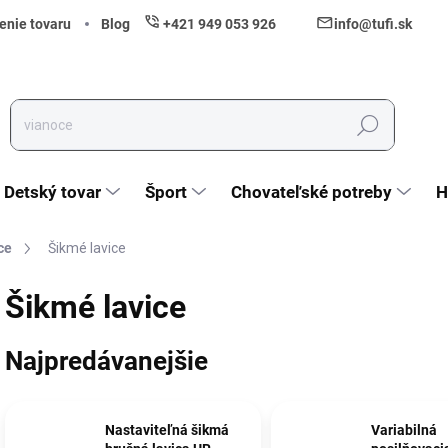
enie tovaru
Blog
+421 949 053 926
info@tufi.sk
Hľadať
Detský tovar
Šport
Chovateľské potreby
H
ce
Šikmé lavice
Šikmé lavice
Najpredávanejšie
Nastaviteľná šikmá
Variabilná