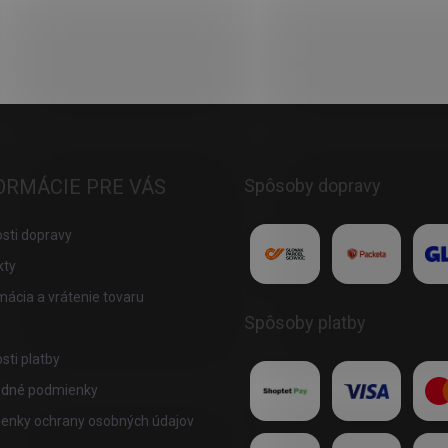
ORMÁCIE PRE VÁS
Spôsoby dopravy
sti dopravy
kty
ácia a vrátenie tovaru
Spôsoby platby
ti platby
dné podmienky
enky ochrany osobných údajov