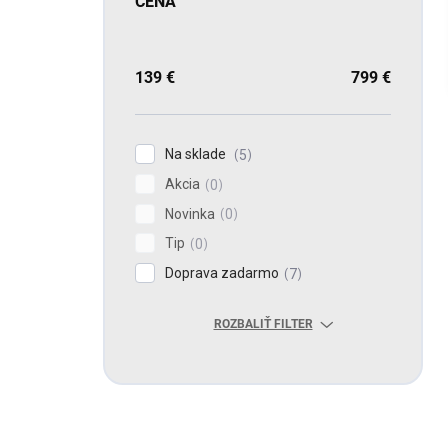
CENA
139
€
799
€
Na sklade
5
Akcia
0
Novinka
0
Tip
0
Doprava zadarmo
7
ROZBALIŤ FILTER