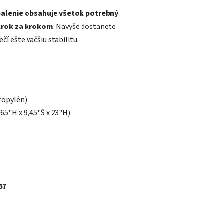
balenie obsahuje všetok potrebný
krok za krokom
. Navyše dostanete
čí ešte väčšiu stabilitu.
ropylén)
,65"H x 9,45"Š x 23"H)
67