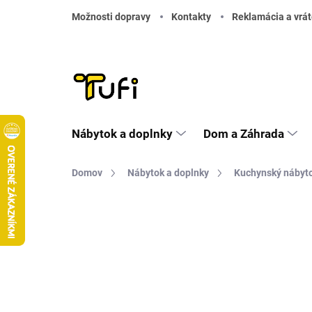
Prejsť na obsah
Možnosti dopravy
Kontakty
Reklamácia a vrát
Nábytok a doplnky
Dom a Záhrada
Domov
Nábytok a doplnky
Kuchynský nábyt
Neohodnotené
Podrobnosti hodnote