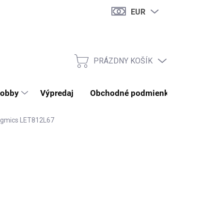
EUR
PRÁZDNY KOŠÍK
NÁKUPNÝ KOŠÍK
obby
Výpredaj
Obchodné podmienky
Kontak
Songmics LET812L67