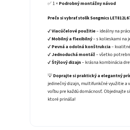
✅ 1 ×
Podrobný montážny návod
Prečo si vybrať stolík Songmics LET812L6
✔
Viacúčelové použitie
– ideálny na prác
✔
Mobilný a flexibilný
– s kolieskami na 
✔
Pevná a odolná konštrukcia
– kvalitn
✔
Jednoduchá montáž
– všetko potrebné
✔
Štýlový dizajn
– krásna kombinácia dre
💡
Doprajte si praktický a elegantný pr
jedinečný dizajn, multifunkčné využitie a
voľbu pre každú domácnosť. Objednajte si 
ktoré prináša!