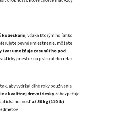
iť drobnosti, ktoré chcete mať vždy
ý
kolieskami
, vďaka ktorým ho ľahko
eferujete pevné umiestnenie, môžete
ly tvar umožňuje zasunúť ho pod
raktický priestor na prácu alebo relax.
a
tak, aby vydržal dlhé roky používania.
ie
a
kvalitnej drevotriesky
zabezpečuje
statická nosnosť
až 50 kg (110 lb)
redmetov.