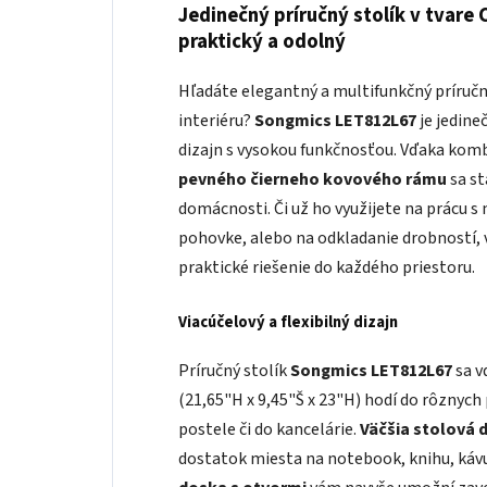
Jedinečný príručný stolík v tvare
praktický a odolný
Hľadáte elegantný a multifunkčný príručn
interiéru?
Songmics LET812L67
je jedine
dizajn s vysokou funkčnosťou. Vďaka kom
pevného čierneho kovového rámu
sa s
domácnosti. Či už ho využijete na prácu s
pohovke, alebo na odkladanie drobností
praktické riešenie do každého priestoru.
Viacúčelový a flexibilný dizajn
Príručný stolík
Songmics LET812L67
sa v
(21,65"H x 9,45"Š x 23"H) hodí do rôznych 
postele či do kancelárie.
Väčšia stolová 
dostatok miesta na notebook, knihu, kávu