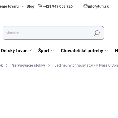
enie tovaru
Blog
+421 949 053 926
info@tufi.sk
Hľadať
Detský tovar
Šport
Chovateľské potreby
H
ok
Servírovacie stolíky
Jedinečný príručný stolík v tvare C 
nia
ZNAČKA:
SONGMICS
38,99 €
31,70 € bez DPH
Jednotková cena:
Skladom