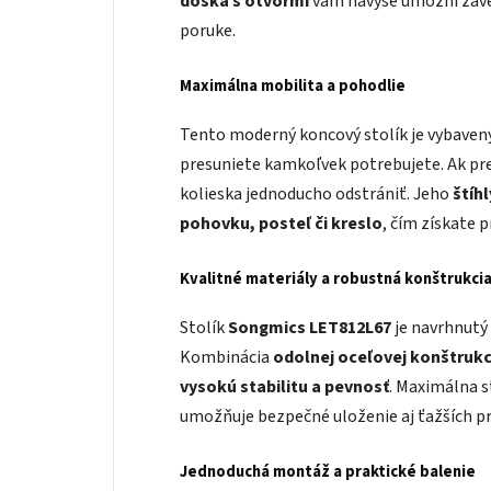
doska s otvormi
vám navyše umožní zaves
poruke.
Maximálna mobilita a pohodlie
Tento moderný koncový stolík je vybaven
presuniete kamkoľvek potrebujete. Ak pr
kolieska jednoducho odstrániť. Jeho
štíh
pohovku, posteľ či kreslo
, čím získate p
Kvalitné materiály a robustná konštrukci
Stolík
Songmics LET812L67
je navrhnutý 
Kombinácia
odolnej oceľovej konštrukc
vysokú stabilitu a pevnosť
. Maximálna 
umožňuje bezpečné uloženie aj ťažších p
Jednoduchá montáž a praktické balenie