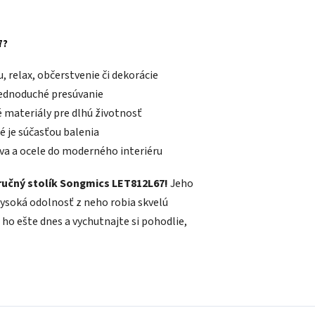
7?
u, relax, občerstvenie či dekorácie
jednoduché presúvanie
é materiály pre dlhú životnosť
 je súčasťou balenia
va a ocele do moderného interiéru
íručný stolík Songmics LET812L67!
Jeho
 vysoká odolnosť z neho robia skvelú
ho ešte dnes a vychutnajte si pohodlie,