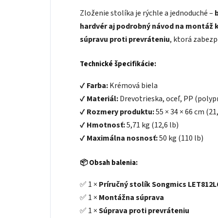
Zloženie stolíka je rýchle a jednoduché –
hardvér aj podrobný návod na montáž 
súpravu proti prevráteniu
, ktorá zabezpe
Technické špecifikácie:
✔
Farba:
Krémová biela
✔
Materiál:
Drevotrieska, oceľ, PP (polyp
✔
Rozmery produktu:
55 × 34 × 66 cm (21
✔
Hmotnosť:
5,71 kg (12,6 lb)
✔
Maximálna nosnosť:
50 kg (110 lb)
📦 Obsah balenia:
✅ 1 ×
Príručný stolík Songmics LET812L
✅ 1 ×
Montážna súprava
✅ 1 ×
Súprava proti prevráteniu