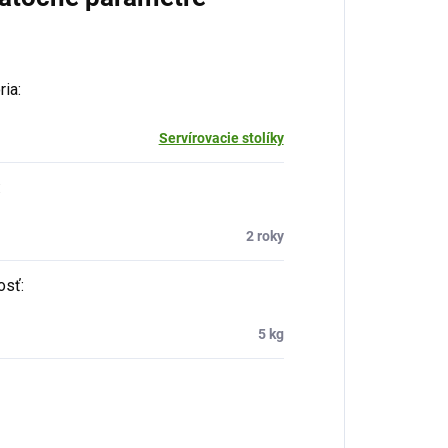
ria
:
Servírovacie stolíky
:
2 roky
osť
:
5 kg