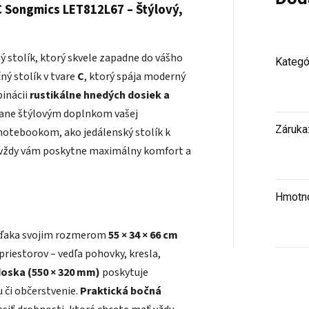
 C Songmics LET812L67 – Štýlový,
ý stolík, ktorý skvele zapadne do vášho
Kategó
čný stolík v tvare
C
, ktorý spája moderný
binácii
rustikálne hnedých dosiek a
tane štýlovým doplnkom vašej
Záruka
 notebookom, ako jedálenský stolík k
, vždy vám poskytne maximálny komfort a
Hmotn
ďaka svojim rozmerom
55 × 34 × 66 cm
priestorov – vedľa pohovky, kresla,
doska (550 × 320 mm)
poskytuje
 či občerstvenie.
Praktická bočná