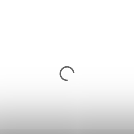
Drevené sánky SPRINGOS - SAN002
33,90 €
Skladom