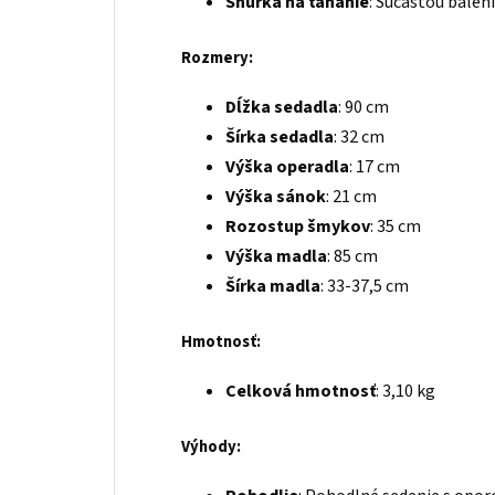
Šnúrka na ťahanie
: Súčasťou balen
Rozmery:
Dĺžka sedadla
: 90 cm
Šírka sedadla
: 32 cm
Výška operadla
: 17 cm
Výška sánok
: 21 cm
Rozostup šmykov
: 35 cm
Výška madla
: 85 cm
Šírka madla
: 33-37,5 cm
Hmotnosť:
Celková hmotnosť
: 3,10 kg
Výhody: