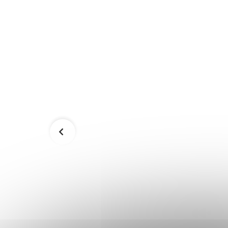
18188A
Drevené sánky s operadlom
SPRINGOS - SAN001
39,90 €
Skladom
Skladom