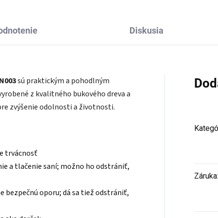
odnotenie
Diskusia
AN003
sú praktickým a pohodlným
Dod
 vyrobené z kvalitného bukového dreva a
e zvýšenie odolnosti a životnosti.
Kategó
e trvácnosť
ie a tlačenie saní; možno ho odstrániť,
Záruka
uje bezpečnú oporu; dá sa tiež odstrániť,