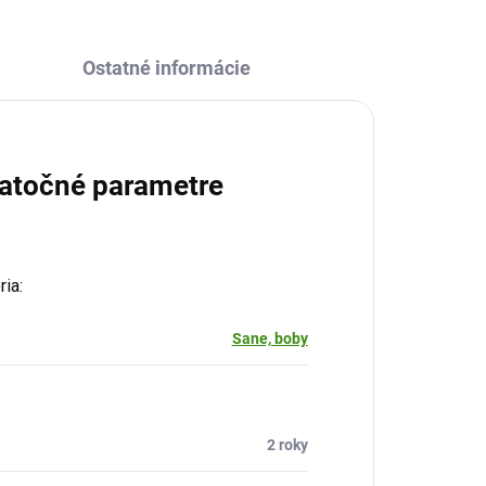
Ostatné informácie
atočné parametre
ria
:
Sane, boby
:
2 roky