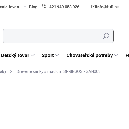
enie tovaru
Blog
+421 949 053 926
info@tufi.sk
Hľadať
Detský tovar
Šport
Chovateľské potreby
H
boby
Drevené sánky s madlom SPRINGOS - SAN003
nia
ZNAČKA:
SPRINGOS
44,90 €
36,50 € bez DPH