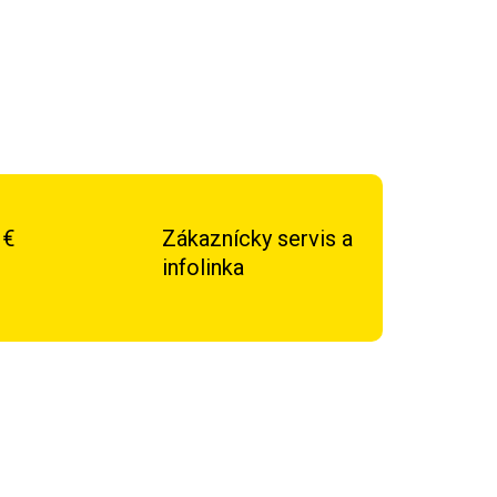
OPÝTAŤ SA
STRÁŽIŤ
 €
Zákaznícky servis a
infolinka
TIP