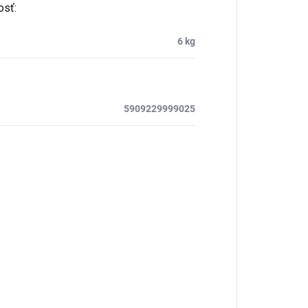
osť
:
6 kg
5909229999025