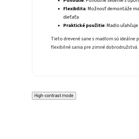
Pohodlie
: Pohodlné sedenie s opor
Flexibilita
: Možnosť demontáže mad
dieťaťa
Praktické použitie
: Madlo uľahčuje
Tieto drevené sane s madlom sú ideálne pr
flexibilné sania pre zimné dobrodružstvá.
High-contrast mode
TIP