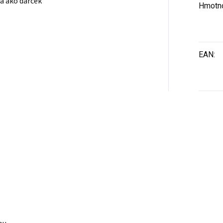
ia ako darček
Hmotn
EAN
: