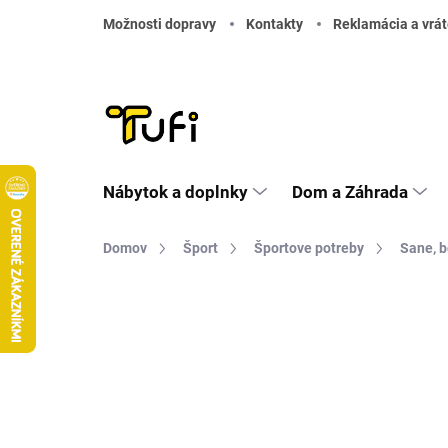
Prejsť na obsah
Možnosti dopravy
Kontakty
Reklamácia a vrát
Nábytok a doplnky
Dom a Záhrada
Domov
Šport
Športove potreby
Sane, 
Neohodnotené
Podrobnosti hodnote
TIP