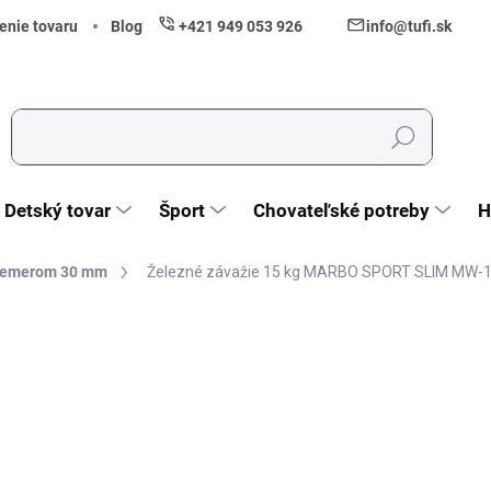
enie tovaru
Blog
+421 949 053 926
info@tufi.sk
Hľadať
Detský tovar
Šport
Chovateľské potreby
H
riemerom 30 mm
Železné závažie 15 kg MARBO SPORT SLIM MW-
nia
ZNAČKA:
MARBO SPORT
57,60 €
46,83 € bez DPH
Jednotková cena:
Skladom