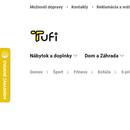
Prejsť na obsah
Možnosti dopravy
Kontakty
Reklamácia a vrát
Nábytok a doplnky
Dom a Záhrada
Domov
Šport
Fitness
Kotúče
S p
Neohodnotené
Podrobnosti hodnote