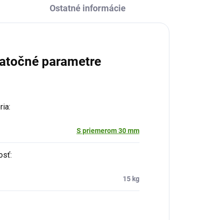
Ostatné informácie
atočné parametre
ria
:
S priemerom 30 mm
osť
:
15 kg