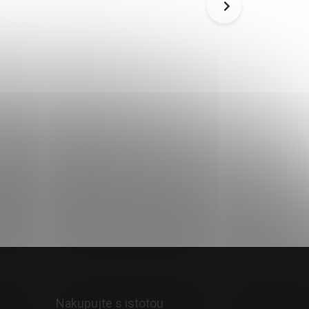
HAMMERTONE 20 KG
59,90 €
81,90 €
Skladom
Do košíka
Nakupujte s istotou