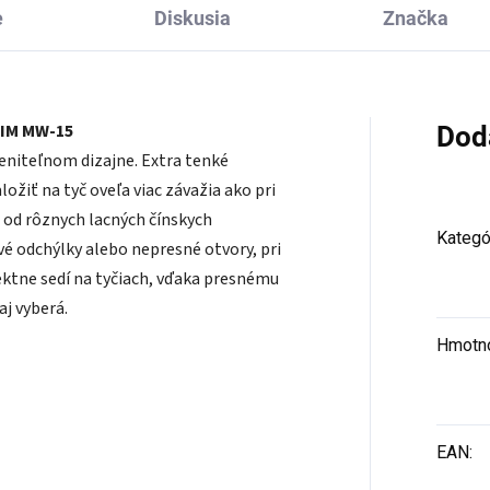
e
Diskusia
Značka
LIM MW-15
Dod
iteľnom dizajne. Extra tenké
žiť na tyč oveľa viac závažia ako pri
l od rôznych lacných čínskych
Kategó
é odchýlky alebo nepresné otvory, pri
ektne sedí na tyčiach, vďaka presnému
j vyberá.
Hmotn
EAN
: