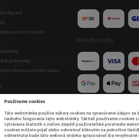
sti dopravy
kty
ácia a vrátenie tovaru
Spôsoby platby
ti platby
dné podmienky
enky ochrany osobných údajov
y
akupovať
Používame cookies
te program
Táto webstránka používa súbory cookies na spracúvanie údajov za 
riadneho fungovania tejto webstránky. Taktiež používame cookies 
vytvárania štatistik s cieľom zlepšiť používateľské prostredie webst
cookies môžete prijať alebo odmietnuť kliknutím na jednotlivé tlačid
odmietnutia bude táto webová stránka spracovávať iba nevyhnutné 