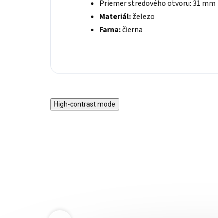
Priemer stredového otvoru: 31 mm
Materiál:
železo
Farna:
čierna
High-contrast mode
MW-O2.5-
Železné závažie 20 kg MARBO