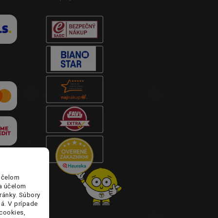
účelom
za účelom
ránky. Súbory
lá. V prípade
cookies,