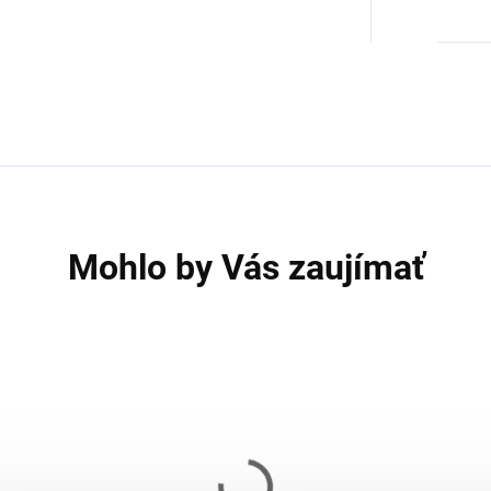
Mohlo by Vás zaujímať
Olympijský kotúč MARBO MW-O15-