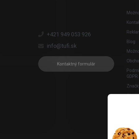
Možno
Konta
Reklam
+421 949 053 926
Blog
info@tufi.sk
Možnos
Obcho
Kontaktný formulár
Podmi
GDPR
Značk
Ako n
Affila