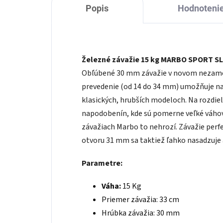
Popis
Hodnoteni
Železné závažie 15 kg MARBO SPORT S
Obľúbené 30 mm závažie v novom nezamen
prevedenie (od 14 do 34 mm) umožňuje nalo
klasických, hrubších modeloch. Na rozdie
napodobenín, kde sú pomerne veľké váhov
závažiach Marbo to nehrozí. Závažie perf
otvoru 31 mm sa taktiež ľahko nasadzuje a
Parametre:
Váha:
15 Kg
Priemer závažia: 33 cm
Hrúbka závažia: 30 mm