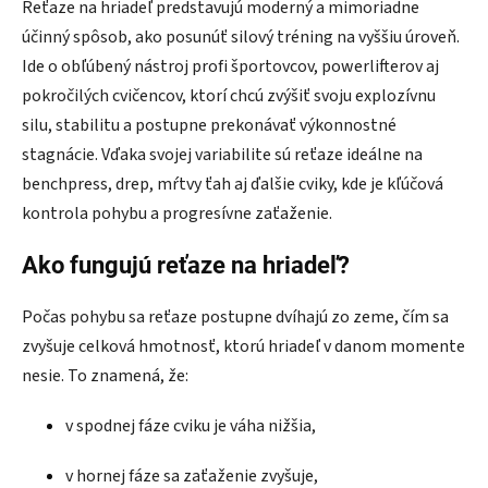
Reťaze na hriadeľ predstavujú moderný a mimoriadne
účinný spôsob, ako posunúť silový tréning na vyššiu úroveň.
Ide o obľúbený nástroj profi športovcov, powerlifterov aj
pokročilých cvičencov, ktorí chcú zvýšiť svoju explozívnu
silu, stabilitu a postupne prekonávať výkonnostné
stagnácie. Vďaka svojej variabilite sú reťaze ideálne na
benchpress, drep, mŕtvy ťah aj ďalšie cviky, kde je kľúčová
kontrola pohybu a progresívne zaťaženie.
Ako fungujú reťaze na hriadeľ?
Počas pohybu sa reťaze postupne dvíhajú zo zeme, čím sa
zvyšuje celková hmotnosť, ktorú hriadeľ v danom momente
nesie. To znamená, že:
v spodnej fáze cviku je váha nižšia,
v hornej fáze sa zaťaženie zvyšuje,