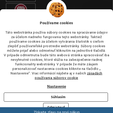
Používame cookies
Táto webstránka používa súbory cookies na spracúvanie údajov
za účelom riadneho fungovania tejto webstránky. Taktiež
používame cookies za účelom vytvárania štatistik s cieľom
zlepšiť používateľské prostredie webstránky. Súbory cookies
môžete prijať alebo odmietnuť kliknutím na jednotlivé tlačidlá.
V prípade odmietnutia bude táto webová stránka spracovávať iba
nevyhnutné cookies, ktoré slúžia na zabezpečenie riadnej
funkcionality webstránky. V prípade že máte záujem
personalizovať nastavenia cookies kliknite na tlačidlo „
Nastavenie“. Viac informácií nájdete aj v našich
zásadách
používania súborov cookie
Nastavenie
Súhlasím
Copyright 2026
tufi.sk
. Všetky práva vyhradené.
Upraviť nastavenie
cookies
Odmietnuť
Vytvoril Shoptet
Získajte zľavu na prvý nákup