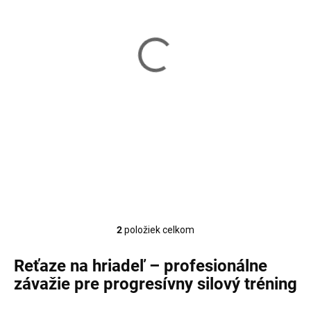
Skladom
Skladom
Reťaz na olympijskú
Reťaz na olympijskú
os HMS GR10 (2 ks)
os HMS GR30 (2 ks)
54,90 €
189,90 €
Do košíka
Do košíka
2
položiek celkom
Ovládacie prvky výpisu
Reťaze na hriadeľ – profesionálne
závažie pre progresívny silový tréning