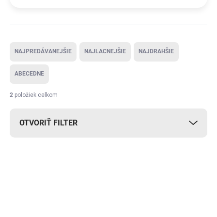
Radenie produktov
NAJPREDÁVANEJŠIE
NAJLACNEJŠIE
NAJDRAHŠIE
ABECEDNE
2
položiek celkom
OTVORIŤ FILTER
Výpis produktov
DOPRAVA ZADARMO