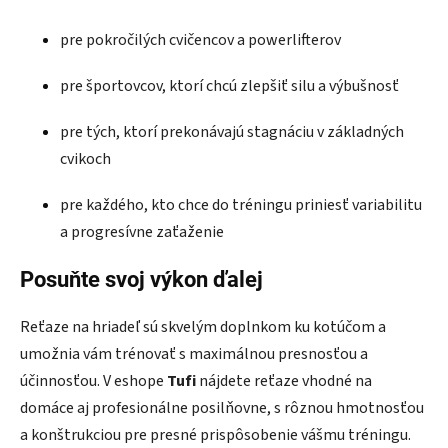
pre pokročilých cvičencov a powerlifterov
pre športovcov, ktorí chcú zlepšiť silu a výbušnosť
pre tých, ktorí prekonávajú stagnáciu v základných
cvikoch
pre každého, kto chce do tréningu priniesť variabilitu
a progresívne zaťaženie
Posuňte svoj výkon ďalej
Reťaze na hriadeľ sú skvelým doplnkom ku kotúčom a
umožnia vám trénovať s maximálnou presnosťou a
účinnosťou. V eshope
Tufi
nájdete reťaze vhodné na
domáce aj profesionálne posilňovne, s rôznou hmotnosťou
a konštrukciou pre presné prispôsobenie vášmu tréningu.