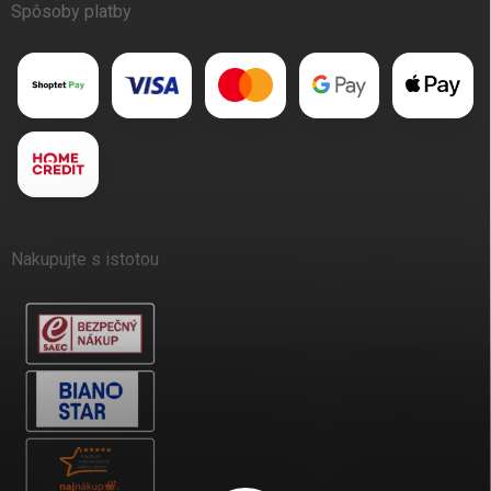
Spôsoby platby
Nakupujte s istotou