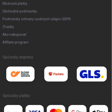
Možnosti platby
Obchodné podmienky
Podmienky ochrany osobných údajov GDPR
Značky
Ako nakupovať
Affilate program
Spôsoby dopravy
Spôsoby platby