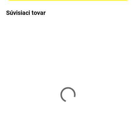
Súvisiaci tovar
Skladom
Skladom
Poštová schránka
Poštová schránka
Malatec 1187 -
Malatec 6244
strieborná
24,60 €
24,60 €
Do košíka
Do košíka