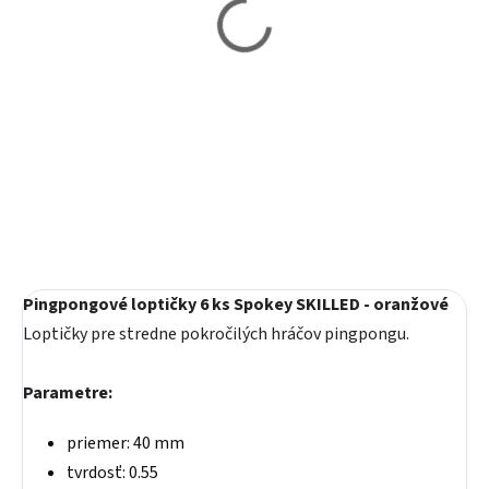
Pingpongové loptičky 6
Pingpongové loptičky 6
ks Spokey SKILLED -
ks Spokey Lerner - biele
biele
2,90 €
2,90 €
Detail
Detail
Pingpongové loptičky 6 ks Spokey SKILLED - oranžové
Loptičky pre stredne pokročilých hráčov pingpongu.
Parametre:
priemer: 40 mm
tvrdosť: 0.55