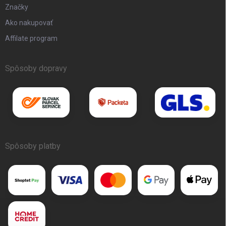
Značky
Ako nakupovať
Affilate program
Spôsoby dopravy
Spôsoby platby