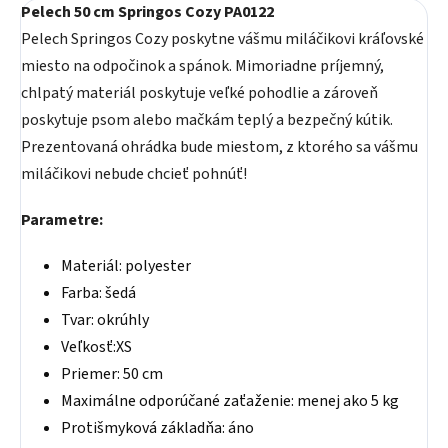
Pelech 50 cm Springos Cozy PA0122
Pelech Springos Cozy poskytne vášmu miláčikovi kráľovské
miesto na odpočinok a spánok. Mimoriadne príjemný,
chlpatý materiál poskytuje veľké pohodlie a zároveň
poskytuje psom alebo mačkám teplý a bezpečný kútik.
Prezentovaná ohrádka bude miestom, z ktorého sa vášmu
miláčikovi nebude chcieť pohnúť!
Parametre:
Materiál: polyester
Farba: šedá
Tvar: okrúhly
Veľkosť:XS
Priemer: 50 cm
Maximálne odporúčané zaťaženie: menej ako 5 kg
Protišmyková základňa: áno