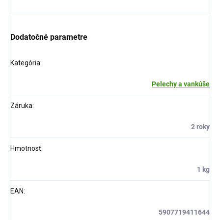
Dodatočné parametre
Kategória
:
Pelechy a vankúše
Záruka
:
2 roky
Hmotnosť
:
1 kg
EAN
:
5907719411644