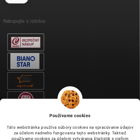
Nakupujte s istotou
Používame cookies
Táto webstránka používa súbory cookies na spracúvanie údajov
za účelom riadneho fungovania tejto webstránky. Taktiež
používame cookies za účelom vytvárania štatistik s cieľom