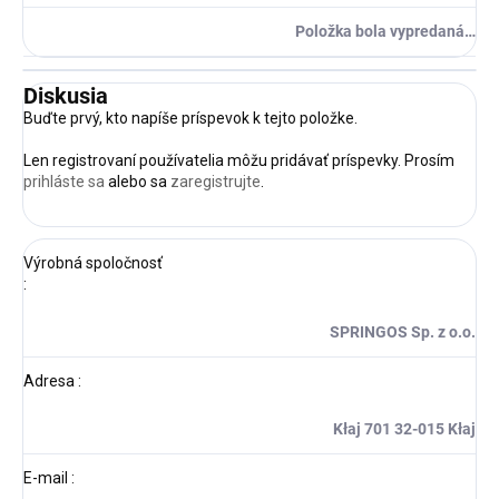
Položka bola vypredaná…
Diskusia
Buďte prvý, kto napíše príspevok k tejto položke.
Len registrovaní používatelia môžu pridávať príspevky. Prosím
prihláste sa
alebo sa
zaregistrujte
.
Výrobná spoločnosť
:
SPRINGOS Sp. z o.o.
Adresa
:
Kłaj 701 32-015 Kłaj
E-mail
: