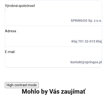
Výrobná spoločnosť
:
SPRINGOS Sp. z o.o.
Adresa
:
Kłaj 701 32-015 Kłaj
E-mail
:
kontakt@springos.pl
High-contrast mode
Mohlo by Vás zaujímať