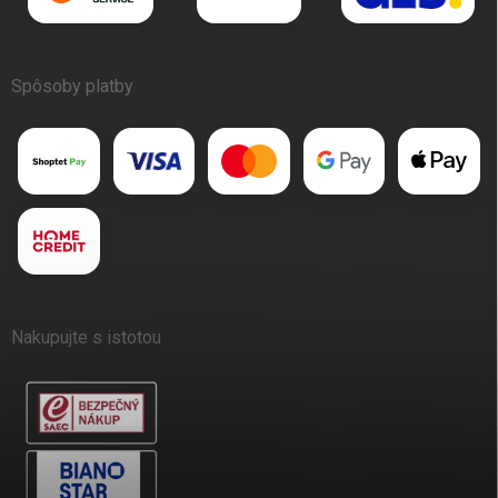
Spôsoby platby
Nakupujte s istotou