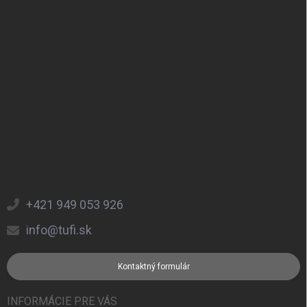
Zápätie
+421 949 053 926
info@tufi.sk
Kontaktný formulár
INFORMÁCIE PRE VÁS