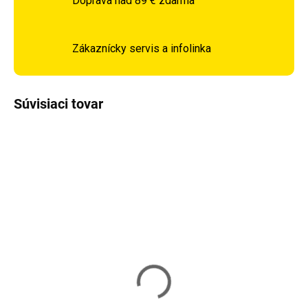
Doprava nad 89 € zdarma
Zákaznícky servis a infolinka
Súvisiaci tovar
DOPRAVA ZADARMO
Vypredané
Skladom
Škrabadlo pre mačky
Škrabadlo pre mačky