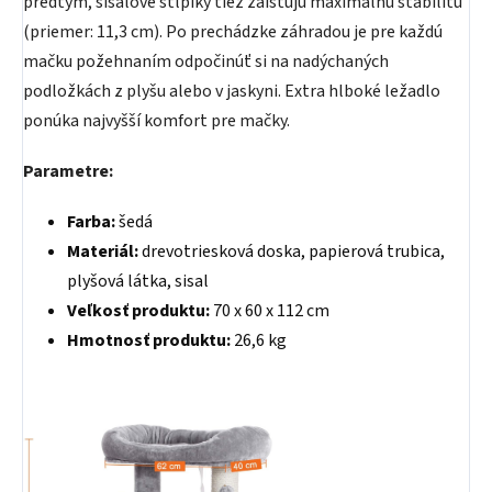
predtým, sisalové stĺpiky tiež zaisťujú maximálnu stabilitu
(priemer: 11,3 cm). Po prechádzke záhradou je pre každú
mačku požehnaním odpočinúť si na nadýchaných
podložkách z plyšu alebo v jaskyni. Extra hlboké ležadlo
ponúka najvyšší komfort pre mačky.
Parametre:
Farba:
šedá
Materiál:
drevotriesková doska, papierová trubica,
plyšová látka, sisal
Veľkosť produktu:
‎70 x 60 x 112 cm
Hmotnosť produktu:
26,6 kg