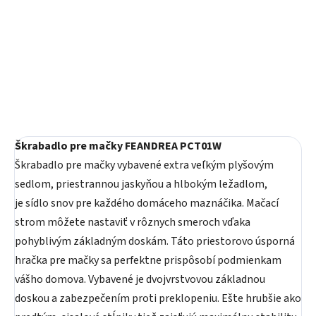
FEANDREA PCT51W
FEANDREA PCT60W
68,90 €
89,90 €
Detail
Do košíka
Škrabadlo pre mačky FEANDREA PCT01W
Škrabadlo pre mačky vybavené extra veľkým plyšovým
sedlom, priestrannou jaskyňou a hlbokým ležadlom,
je sídlo snov pre každého domáceho maznáčika. Mačací
strom môžete nastaviť v rôznych smeroch vďaka
pohyblivým základným doskám. Táto priestorovo úsporná
hračka pre mačky sa perfektne prispôsobí podmienkam
vášho domova. Vybavené je dvojvrstvovou základnou
doskou a zabezpečením proti preklopeniu. Ešte hrubšie ako