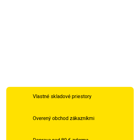
(priemer: 11,3 cm). Po prechádzke záhradou je pre každú
mačku požehnaním odpočinúť si na nadýchaných
podložkách z plyšu alebo v jaskyni. Extra hlboké ležadlo
ponúka najvyšší komfort pre mačky.
DETAILNÉ INFORMÁCIE
OPÝTAŤ SA
STRÁŽIŤ
Vlastné skladové priestory
Overený obchod zákazníkmi