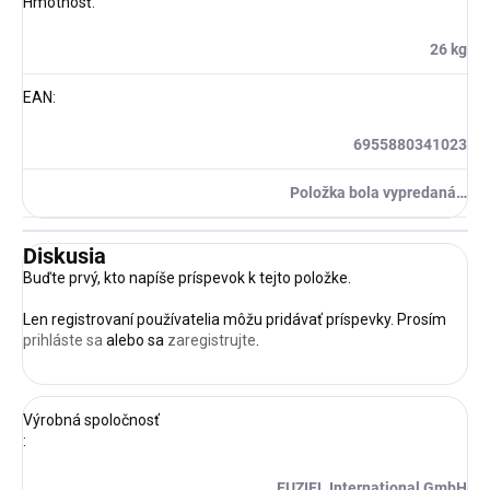
Hmotnosť
:
26 kg
EAN
:
6955880341023
Položka bola vypredaná…
Diskusia
Buďte prvý, kto napíše príspevok k tejto položke.
Len registrovaní používatelia môžu pridávať príspevky. Prosím
prihláste sa
alebo sa
zaregistrujte
.
Výrobná spoločnosť
:
EUZIEL International GmbH