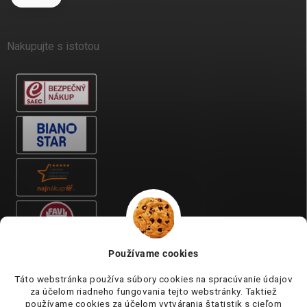
Nakupujte s istotou
Používame cookies
Táto webstránka používa súbory cookies na spracúvanie údajov
za účelom riadneho fungovania tejto webstránky. Taktiež
používame cookies za účelom vytvárania štatistik s cieľom