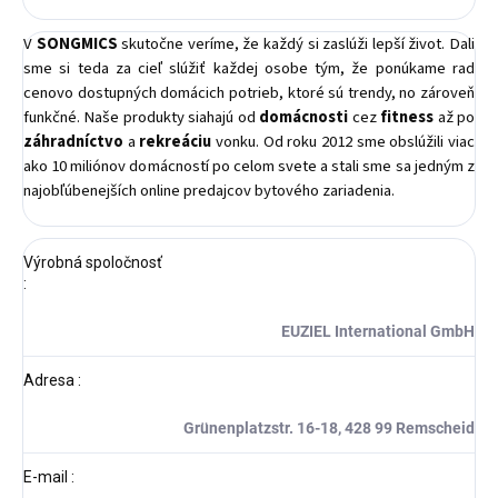
V
SONGMICS
skutočne veríme, že každý si zaslúži lepší život. Dali
sme si teda za cieľ slúžiť každej osobe tým, že ponúkame rad
cenovo dostupných domácich potrieb, ktoré sú trendy, no zároveň
funkčné. Naše produkty siahajú od
domácnosti
cez
fitness
až po
záhradníctvo
a
rekreáciu
vonku. Od roku 2012 sme obslúžili viac
ako 10 miliónov domácností po celom svete a stali sme sa jedným z
najobľúbenejších online predajcov bytového zariadenia.
Výrobná spoločnosť
:
EUZIEL International GmbH
Adresa
:
Grünenplatzstr. 16-18, 428 99 Remscheid
E-mail
: