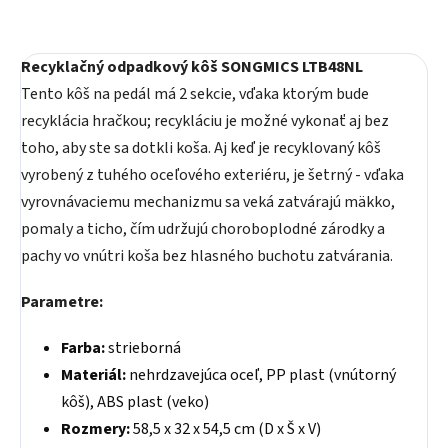
Recyklačný odpadkový kôš SONGMICS LTB48NL
Tento kôš na pedál má 2 sekcie, vďaka ktorým bude
recyklácia hračkou; recykláciu je možné vykonať aj bez
toho, aby ste sa dotkli koša. Aj keď je recyklovaný kôš
vyrobený z tuhého oceľového exteriéru, je šetrný - vďaka
vyrovnávaciemu mechanizmu sa veká zatvárajú mäkko,
pomaly a ticho, čím udržujú choroboplodné zárodky a
pachy vo vnútri koša bez hlasného buchotu zatvárania.
Parametre:
Farba:
strieborná
Materiál:
nehrdzavejúca oceľ, PP plast (vnútorný
kôš), ABS plast (veko)
Rozmery:
58,5 x 32 x 54,5 cm (D x Š x V)