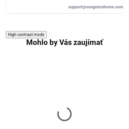
support@songmicshome.com
High-contrast mode
Mohlo by Vás zaujímať
TIP
Recyklačný odpadkový kôš
Recyklačný odpa