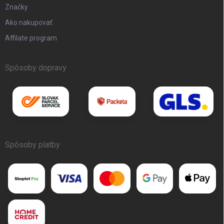
Značky
Ako nakupovať
Affilate program
Spôsoby dopravy
Spôsoby platby