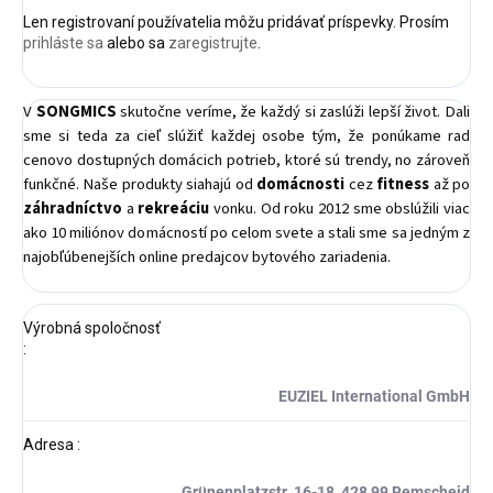
Len registrovaní používatelia môžu pridávať príspevky. Prosím
prihláste sa
alebo sa
zaregistrujte
.
V
SONGMICS
skutočne veríme, že každý si zaslúži lepší život. Dali
sme si teda za cieľ slúžiť každej osobe tým, že ponúkame rad
cenovo dostupných domácich potrieb, ktoré sú trendy, no zároveň
funkčné. Naše produkty siahajú od
domácnosti
cez
fitness
až po
záhradníctvo
a
rekreáciu
vonku. Od roku 2012 sme obslúžili viac
ako 10 miliónov domácností po celom svete a stali sme sa jedným z
najobľúbenejších online predajcov bytového zariadenia.
Výrobná spoločnosť
:
EUZIEL International GmbH
Adresa
:
Grünenplatzstr. 16-18, 428 99 Remscheid