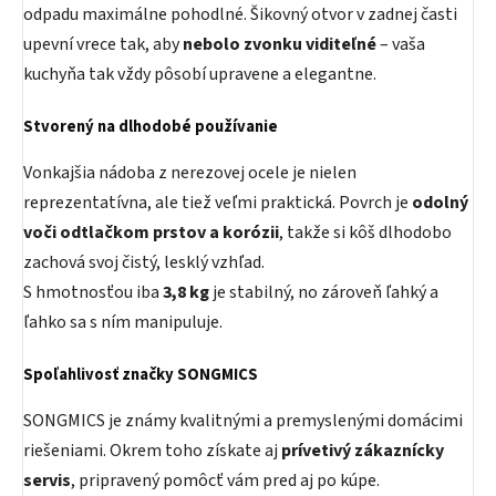
odpadu maximálne pohodlné. Šikovný otvor v zadnej časti
upevní vrece tak, aby
nebolo zvonku viditeľné
– vaša
kuchyňa tak vždy pôsobí upravene a elegantne.
Stvorený na dlhodobé používanie
Vonkajšia nádoba z nerezovej ocele je nielen
reprezentatívna, ale tiež veľmi praktická. Povrch je
odolný
voči odtlačkom prstov a korózii
, takže si kôš dlhodobo
zachová svoj čistý, lesklý vzhľad.
S hmotnosťou iba
3,8 kg
je stabilný, no zároveň ľahký a
ľahko sa s ním manipuluje.
Spoľahlivosť značky SONGMICS
SONGMICS je známy kvalitnými a premyslenými domácimi
riešeniami. Okrem toho získate aj
prívetivý zákaznícky
servis
, pripravený pomôcť vám pred aj po kúpe.