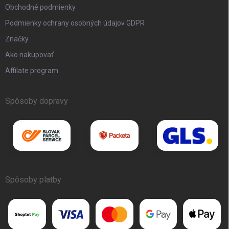
Obchodné podmienky
Podmienky ochrany osobných údajov GDPR
Značky
Ako nakupovať
Affilate program
Spôsoby dopravy
Spôsoby platby