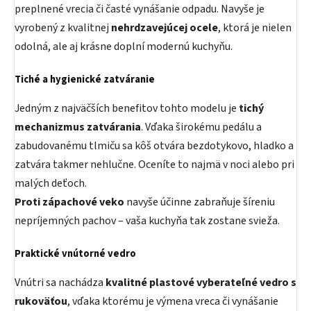
preplnené vrecia či časté vynášanie odpadu. Navyše je
vyrobený z kvalitnej
nehrdzavejúcej ocele
, ktorá je nielen
odolná, ale aj krásne doplní modernú kuchyňu.
Tiché a hygienické zatváranie
Jedným z najväčších benefitov tohto modelu je
tichý
mechanizmus zatvárania
. Vďaka širokému pedálu a
zabudovanému tlmiču sa kôš otvára bezdotykovo, hladko a
zatvára takmer nehlučne. Oceníte to najmä v noci alebo pri
malých deťoch.
Proti zápachové veko
navyše účinne zabraňuje šíreniu
nepríjemných pachov – vaša kuchyňa tak zostane svieža.
Praktické vnútorné vedro
Vnútri sa nachádza
kvalitné plastové vyberateľné vedro s
rukoväťou
, vďaka ktorému je výmena vreca či vynášanie