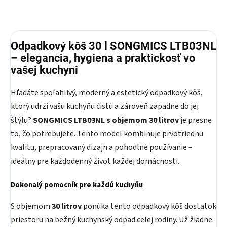
Odpadkový kôš 30 l SONGMICS LTB03NL
– elegancia, hygiena a praktickosť vo
vašej kuchyni
Hľadáte spoľahlivý, moderný a estetický odpadkový kôš,
ktorý udrží vašu kuchyňu čistú a zároveň zapadne do jej
štýlu?
SONGMICS LTB03NL s objemom 30 litrov
je presne
to, čo potrebujete. Tento model kombinuje prvotriednu
kvalitu, prepracovaný dizajn a pohodlné používanie –
ideálny pre každodenný život každej domácnosti.
Dokonalý pomocník pre každú kuchyňu
S objemom
30 litrov
ponúka tento odpadkový kôš dostatok
priestoru na bežný kuchynský odpad celej rodiny. Už žiadne