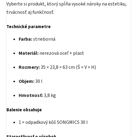
Vyberte si produkt, ktorý spĺňa vysoké nároky na estetiku,
trvácnosť aj funkčnosť.
Technické parametre
Farba:
strieborná
Materiál:
nerezová oceľ + plast
Rozmery:
35 × 23,8 × 63 cm (Š × V × H)
Objem:
30 l
Hmotnosť:
3,8 kg
Balenie obsahuje
1 × odpadkový kôš SONGMICS 30 l
Starostlivosť o výrobok