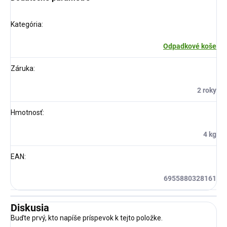
Kategória
:
Odpadkové koše
Záruka
:
2 roky
Hmotnosť
:
4 kg
EAN
:
6955880328161
Diskusia
Buďte prvý, kto napíše príspevok k tejto položke.