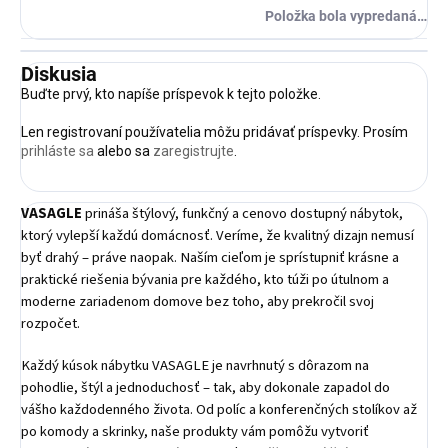
Položka bola vypredaná…
Diskusia
Buďte prvý, kto napíše príspevok k tejto položke.
Len registrovaní používatelia môžu pridávať príspevky. Prosím
prihláste sa
alebo sa
zaregistrujte
.
VASAGLE
prináša štýlový, funkčný a cenovo dostupný nábytok,
ktorý vylepší každú domácnosť. Veríme, že kvalitný dizajn nemusí
byť drahý – práve naopak. Naším cieľom je sprístupniť krásne a
praktické riešenia bývania pre každého, kto túži po útulnom a
moderne zariadenom domove bez toho, aby prekročil svoj
rozpočet.
Každý kúsok nábytku VASAGLE je navrhnutý s dôrazom na
pohodlie, štýl a jednoduchosť – tak, aby dokonale zapadol do
vášho každodenného života. Od políc a konferenčných stolíkov až
po komody a skrinky, naše produkty vám pomôžu vytvoriť