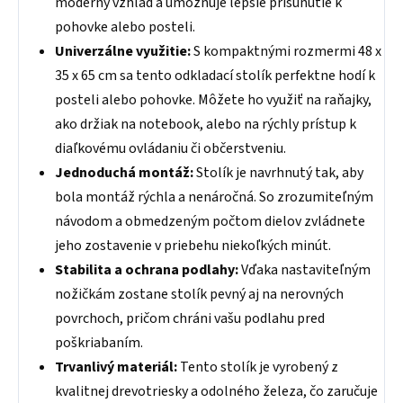
moderný vzhľad a umožňuje lepšie prisunutie k
pohovke alebo posteli.
Univerzálne využitie:
S kompaktnými rozmermi 48 x
35 x 65 cm sa tento odkladací stolík perfektne hodí k
posteli alebo pohovke. Môžete ho využiť na raňajky,
ako držiak na notebook, alebo na rýchly prístup k
diaľkovému ovládaniu či občerstveniu.
Jednoduchá montáž:
Stolík je navrhnutý tak, aby
bola montáž rýchla a nenáročná. So zrozumiteľným
návodom a obmedzeným počtom dielov zvládnete
jeho zostavenie v priebehu niekoľkých minút.
Stabilita a ochrana podlahy:
Vďaka nastaviteľným
nožičkám zostane stolík pevný aj na nerovných
povrchoch, pričom chráni vašu podlahu pred
poškriabaním.
Trvanlivý materiál:
Tento stolík je vyrobený z
kvalitnej drevotriesky a odolného železa, čo zaručuje