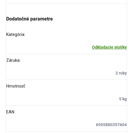
Dodatočné parametre
Kategória
:
Odkladacie stolíky
Záruka
:
2 roky
Hmotnosť
:
5 kg
EAN
:
6955880357604