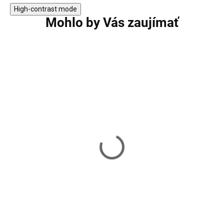
High-contrast mode
Mohlo by Vás zaujímať
Odkladací stolík
Odkladací stolík
VASAGLE LET33BX
LET283T14
56,80 €
35,80 €
Skladom
Skladom