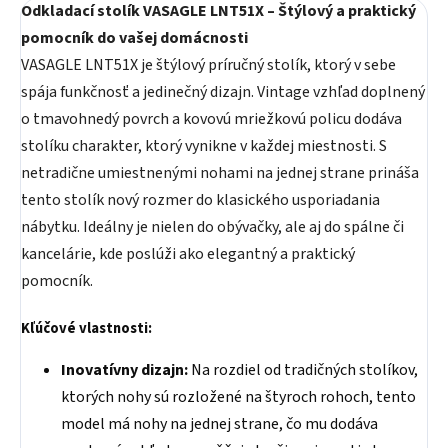
Odkladací stolík VASAGLE LNT51X – Štýlový a praktický
pomocník do vašej domácnosti
VASAGLE LNT51X je štýlový príručný stolík, ktorý v sebe
spája funkčnosť a jedinečný dizajn. Vintage vzhľad doplnený
o tmavohnedý povrch a kovovú mriežkovú policu dodáva
stolíku charakter, ktorý vynikne v každej miestnosti. S
netradične umiestnenými nohami na jednej strane prináša
tento stolík nový rozmer do klasického usporiadania
nábytku. Ideálny je nielen do obývačky, ale aj do spálne či
kancelárie, kde poslúži ako elegantný a praktický
pomocník.
Kľúčové vlastnosti:
Inovatívny dizajn:
Na rozdiel od tradičných stolíkov,
ktorých nohy sú rozložené na štyroch rohoch, tento
model má nohy na jednej strane, čo mu dodáva