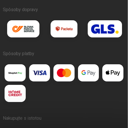
Spôsoby dopravy
Spôsoby platby
Nakupujte s istotou