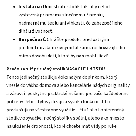
Inštalácia:
Umiestnite stolík tak, aby nebol
vystavený priamemu slnečnému žiareniu,
nadmernému teplu ani vlhkosti, čo zabezpečí jeho
dlhšiu životnosť.
Bezpečnosť:
Chráňte produkt pred ostrými
predmetmi a korozívnymi látkami a uchovávajte ho
mimo dosahu detí, ktoré by naň mohli liezť.
Prečo zvoliť príručný stolík VASAGLE LNT51X?
Tento jedinečný stolík je dokonalým doplnkom, ktorý
vnesie do vášho domova alebo kancelárie nádych originality
a zároveň poskytne praktické riešenie pre vaše každodenné
potreby. Jeho štýlový dizajn a vysoká funkčnosť ho
predurčujú na všestranné využitie – či už ako konferenčný
stolík v obývačke, nočný stolík v spálni, alebo ako miesto
na uloženie drobností, ktoré chcete mať vždy po ruke.