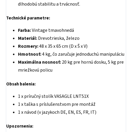
dlhodobú stabilitu a trvácnosť.
Technické parametre:
Farba:
Vintage tmavohnedá
Materiál:
Drevotrieska, železo
Rozmery:
48 x 35 x 65 cm (D x Š x V)
Hmotnosť:
4 kg, čo zaručuje jednoduchú manipuláciu
Maximálna nosnosť:
20 kg pre hornú dosku, 5 kg pre
mriežkovú policu
Obsah balenia:
1 x príručný stolík VASAGLE LNT51X
1 x taška s príslušenstvom pre montáž
1 x návod (v jazykoch DE, EN, ES, FR, IT)
Upozornenia: