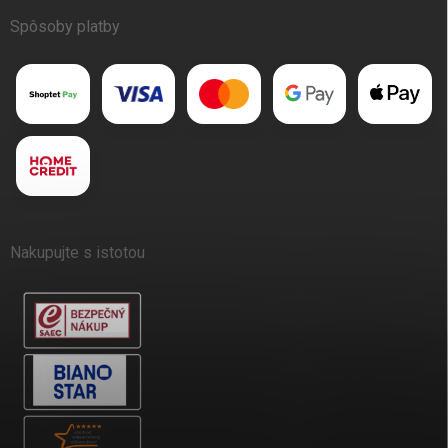
Spôsoby platby
Nakupujte s istotou