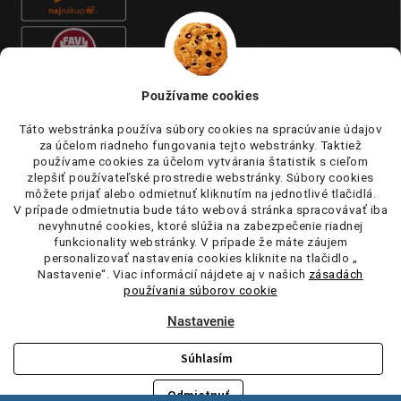
Používame cookies
Táto webstránka používa súbory cookies na spracúvanie údajov
za účelom riadneho fungovania tejto webstránky. Taktiež
používame cookies za účelom vytvárania štatistik s cieľom
zlepšiť používateľské prostredie webstránky. Súbory cookies
môžete prijať alebo odmietnuť kliknutím na jednotlivé tlačidlá.
V prípade odmietnutia bude táto webová stránka spracovávať iba
nevyhnutné cookies, ktoré slúžia na zabezpečenie riadnej
funkcionality webstránky. V prípade že máte záujem
personalizovať nastavenia cookies kliknite na tlačidlo „
Nastavenie“. Viac informácií nájdete aj v našich
zásadách
používania súborov cookie
Nastavenie
Súhlasím
Copyright 2026
tufi.sk
. Všetky práva vyhradené.
Upraviť nastavenie
cookies
Odmietnuť