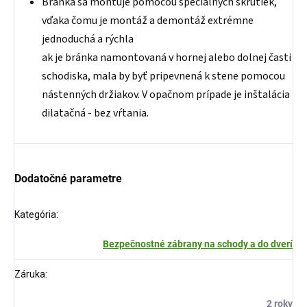
Bránka sa montuje pomocou špeciálnych skrutiek,
vďaka čomu je montáž a demontáž extrémne
jednoduchá a rýchla
ak je bránka namontovaná v hornej alebo dolnej časti
schodiska, mala by byť pripevnená k stene pomocou
nástenných držiakov. V opačnom prípade je inštalácia
dilatačná - bez vŕtania.
Dodatočné parametre
Kategória
:
Bezpečnostné zábrany na schody a do dverí
Záruka
:
2 roky