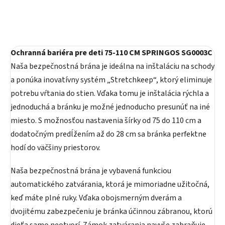
Ochranná bariéra pre deti 75-110 CM SPRINGOS SG0003C
Naša bezpečnostná brána je ideálna na inštaláciu na schody
a ponúka inovatívny systém „Stretchkeep“, ktorý eliminuje
potrebu vŕtania do stien. Vďaka tomu je inštalácia rýchla a
jednoduchá a bránku je možné jednoducho presunúť na iné
miesto. S možnosťou nastavenia šírky od 75 do 110 cm a
dodatočným predĺžením až do 28 cm sa bránka perfektne
hodí do väčšiny priestorov.
Naša bezpečnostná brána je vybavená funkciou
automatického zatvárania, ktorá je mimoriadne užitočná,
keď máte plné ruky. Vďaka obojsmerným dverám a
dvojitému zabezpečeniu je bránka účinnou zábranou, ktorú