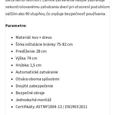
dieťa samo neotvorí. Zámok zatvárania navyše zabraňuje
nekontrolovanému zatváraniu dverí pri otvorení pod uhlom
väčším ako 90 stupňov, čo zvyšuje bezpečnosť používania.
Parametre:
Materiál: kov + drevo
Šírka inštalácie bránky: 75-82 cm
Predĺženie: 28 cm
Výška: 74 cm
Hrúbka: 1,5 cm
Automatické zatváranie
Otvára oboma spôsobmi
Dvojité zabezpečenie
Bezpečné okraje
Jednoduchá montáž
Certifikáty: ASTMF1004-13 / EN1903:2011