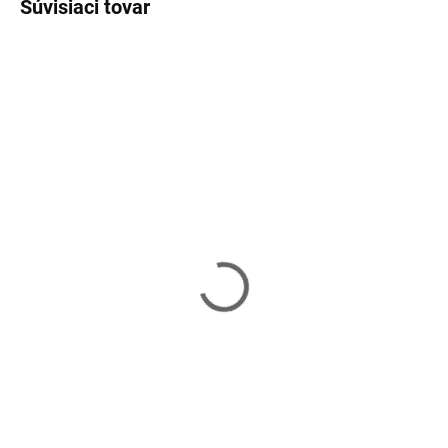
Súvisiaci tovar
Vypredané
Skladom
Ochranná bariéra pre
Ochranná bariéra pre
deti 72 - 122 SPRINGOS
deti 104 - 113
SG005
cm SPRINGOS SG0001A
33,60 €
54,90 €
Detail
Do košíka