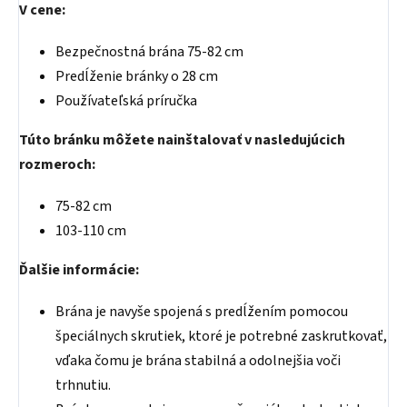
V cene:
Bezpečnostná brána 75-82 cm
Predĺženie bránky o 28 cm
Používateľská príručka
Túto bránku môžete nainštalovať v nasledujúcich
rozmeroch:
75-82 cm
103-110 cm
Ďalšie informácie:
Brána je navyše spojená s predĺžením pomocou
špeciálnych skrutiek, ktoré je potrebné zaskrutkovať,
vďaka čomu je brána stabilná a odolnejšia voči
trhnutiu.