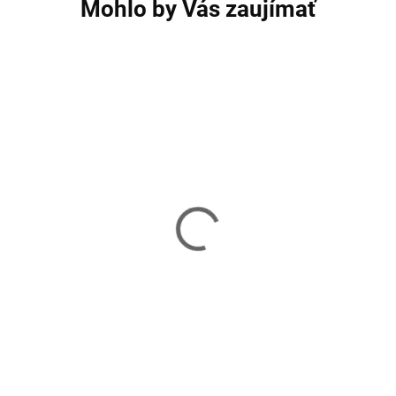
Mohlo by Vás zaujímať
Mačky/protišmykové hroty
Mačky/protišmyk
M 35-39 Trizand 20308
41-44 Trizand 20
13,40 €
10,40 €
Skladom
Skladom
Do košíka
Do košíka