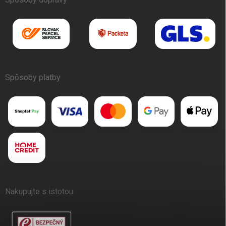
Spôsoby platby
Nakupujte s istotou