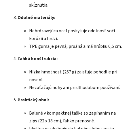
skĺznutia.
Odolné materiály:
Nehrdzavejúca oceľ poskytuje odolnosť voči
korózii a hrdzi.
TPE guma je pevná, pružná a má hrúbku 0,5 cm.
Ľahká konštrukcia:
Nízka hmotnosť (267 g) zaisťuje pohodlie pri
nosení.
Nezaťažujú nohy ani pri dlhodobom používaní.
Praktický obal:
Balené v kompaktnej taške so zapínaním na
zips (22 x 18 cm), ľahko prenosné.
Ideálne na uloženie do batohu alebo vrecka.