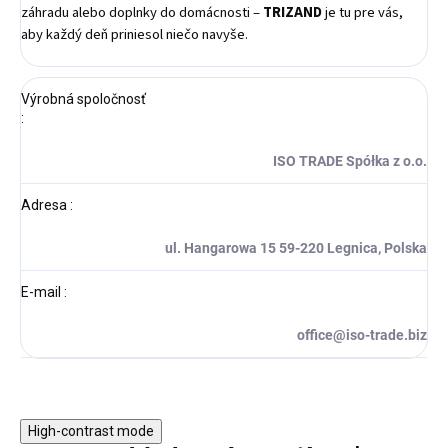
záhradu alebo doplnky do domácnosti –
TRIZAND
je tu pre vás,
aby každý deň priniesol niečo navyše.
Výrobná spoločnosť
:
ISO TRADE Spółka z o.o.
Adresa
:
ul. Hangarowa 15 59-220 Legnica, Polska
E-mail
:
office@iso-trade.biz
High-contrast mode