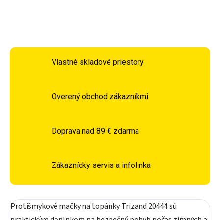
OPÝTAŤ SA
STRÁŽIŤ
Vlastné skladové priestory
Overený obchod zákazníkmi
Doprava nad 89 € zdarma
Zákaznícky servis a infolinka
Protišmykové mačky na topánky Trizand 20444 sú
praktickým doplnkom na bezpečný pohyb počas zimných a