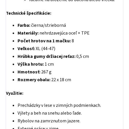
Technické špecifikácie:
Farba:
čierna/strieborná
Materiály:
nehrdzavejúca oceľ + TPE
Počet hrotov na 1 mačku:
8
Veľkosť:
XL (44-47)
Hrúbka gumy držiacej reťaz:
0,5 cm
Výška hrotu:
1 cm
Hmotnosť:
267 g
Rozmery obalu:
22 x 18 cm
Využitie:
Prechádzky v lese v zimných podmienkach.
Výlety a beh na snehu alebo ľade.
Rybolov na zamrznutom jazere.
Externé práce v zime.