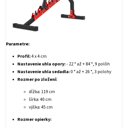
Parametre:
Profil:
4 x 4 cm
Nastavenie uhla opory:
- 22 ° až + 84 °, 9 polôh
Nastavenie uhla sedadla:
0 ° až + 26 °, 3 polohy
Rozmer po zložení:
dĺžka: 119 cm
šírka: 40 cm
výška: 45 cm
Rozmer opierky: