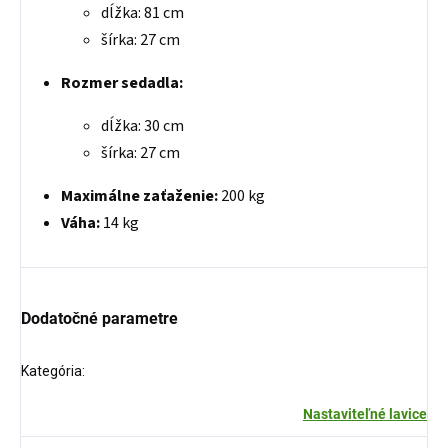
dĺžka: 81 cm
šírka: 27 cm
Rozmer sedadla:
dĺžka: 30 cm
šírka: 27 cm
Maximálne zaťaženie:
200 kg
Váha:
14 kg
Dodatočné parametre
Kategória
:
Nastaviteľné lavice