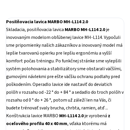
Posilňovacia lavica
MARBO MH-L114 2.0
Skladacia, posilňovacia lavica
MARBO MH-L114 2.0
je
inovovaným modelom obľúbenej lavice MH-L114. Vypočuli
sme pripomienky našich zákazníkov a inovovaný model má
lepšie tvarovanú opierku pre lepšiu ergonómiu a vyšší
komfort počas tréningu. Po funkčnej stránke sme vylepšili
systém polohovania a stabilizátory sme obstarali väčšími,
gumovými návlekmi pre ešte väčšiu ochranu podlahy pred
poškodením. Operadlo lavice ide nastaviť do deviatich
polôh v rozsahu od -22 ° do + 84 ° a sedadlo do troch polôh v
rozsahu od 0 ° do + 26 °, potom už záleží len na Vás, či
budete trénovať svaly brucha, chrbta, ramien, atď ...
Konštrukcia lavice MARBO
MH-L114 2.0
je vyrobená
z
oceľového profilu 40 x 40 mm
, vďaka ktorému má