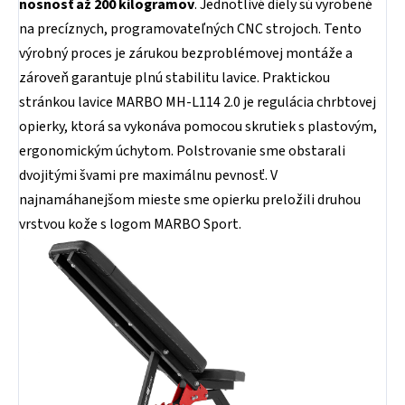
nosnosť až 200 kilogramov
. Jednotlivé diely sú vyrobené
na precíznych, programovateľných CNC strojoch. Tento
výrobný proces je zárukou bezproblémovej montáže a
zároveň garantuje plnú stabilitu lavice. Praktickou
stránkou lavice MARBO MH-L114 2.0 je regulácia chrbtovej
opierky, ktorá sa vykonáva pomocou skrutiek s plastovým,
ergonomickým úchytom. Polstrovanie sme obstarali
dvojitými švami pre maximálnu pevnosť. V
najnamáhanejšom mieste sme opierku preložili druhou
vrstvou kože s logom MARBO Sport.