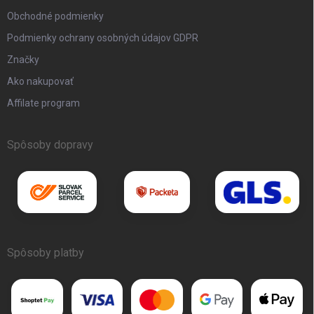
Obchodné podmienky
Podmienky ochrany osobných údajov GDPR
Značky
Ako nakupovať
Affilate program
Spôsoby dopravy
Spôsoby platby