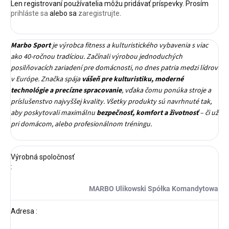
Len registrovaní používatelia môžu pridávať príspevky. Prosím
prihláste sa
alebo sa
zaregistrujte
.
Marbo Sport
je výrobca fitness a kulturistického vybavenia s viac
ako 40-ročnou tradíciou. Začínali výrobou jednoduchých
posilňovacích zariadení pre domácnosti, no dnes patria medzi lídrov
v Európe. Značka spája
vášeň pre kulturistiku, moderné
technológie a precízne spracovanie
, vďaka čomu ponúka stroje a
príslušenstvo najvyššej kvality. Všetky produkty sú navrhnuté tak,
aby poskytovali maximálnu
bezpečnosť, komfort a životnosť
– či už
pri domácom, alebo profesionálnom tréningu.
Výrobná spoločnosť
:
MARBO Ulikowski Spółka Komandytowa
Adresa
: