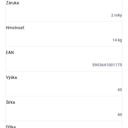
Záruka
:
2 roky
Hmotnosť
:
14 kg
EAN
:
5903641001175
Výška
:
45
Šírka
:
40
Dĺžka
: