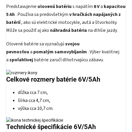
Predstavujeme
olovenú batériu
s napätím
6 V
a
kapacitou
5 Ah
. Používa sa predovšetkým
v hračkách napájaných z
batérií
, ako sú elektrické motocykle, autá a štvorkolky.
Môže sa použiť aj ako
náhradná batéria
na dlhšie jazdy.
Olovené batérie sa vyznačujú
svojou
pevnosťou
a
pomalým samovybíjaním
. Výber kvalitnej
a
spoľahlivej
batérie zaručí dlhotrvajúcu zábavu.
Celkové rozmery batérie 6V/5Ah
dĺžka cca 7 cm,
šírka cca 4,7 cm,
výška cca 10,7 cm.
Technické špecifikácie 6V/5Ah