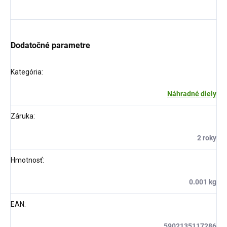
Dodatočné parametre
Kategória
:
Náhradné diely
Záruka
:
2 roky
Hmotnosť
:
0.001 kg
EAN
:
5902135117286