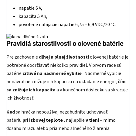
napätie 6 V,
kapacita 5 Ah,
povolené nabíjacie napätie 6,75 – 6,9 VDC/20 °C.
Pravidlá starostlivosti o olovené batérie
Pre zachovanie
dlhej a plnej životnosti
olovenej batérie je
potrebné dodržiavať niekoľko pravidiel. V prvom rade sú
batérie
citlivé na nadmerné vybitie
. Nadmerné vybitie
nenávratne znižuje ich kapacitu na ukladanie energie,
čím
sa znižuje ich kapacita
a v konečnom dôsledku sa skracuje
ich životnosť.
Keď
sa hračka nepoužíva, nezabudnite uchovávať
batériu
pri izbovej teplote
, najlepšie
v tieni
– mimo
dosahu mrazu alebo priameho slnečného žiarenia.