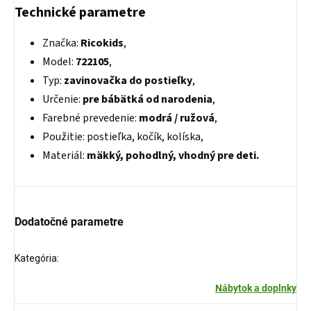
Technické parametre
Značka:
Ricokids
,
Model:
722105
,
Typ:
zavinovačka do postieľky
,
Určenie:
pre bábätká od narodenia
,
Farebné prevedenie:
modrá / ružová
,
Použitie: postieľka, kočík, kolíska,
Materiál:
mäkký, pohodlný, vhodný pre deti.
Dodatočné parametre
Kategória
:
Nábytok a doplnky