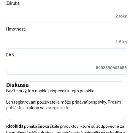
Záruka
:
2 roky
Hmotnosť
:
1.5 kg
EAN
:
5903890603656
Diskusia
Buďte prvý, kto napíše príspevok k tejto položke.
Len registrovaní používatelia môžu pridávať príspevky. Prosím
prihláste sa
alebo sa
zaregistrujte
.
Ricokids
ponúka širokú škálu produktov, ktoré sú zodpovedné za
bezpečnosť vášho drobca - bezpečnostné zábradlia na schodíky a