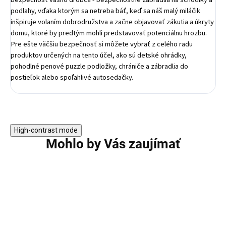
podlahy, vďaka ktorým sa netreba báť, keď sa náš malý miláčik
inšpiruje volaním dobrodružstva a začne objavovať zákutia a úkryty
domu, ktoré by predtým mohli predstavovať potenciálnu hrozbu.
Pre ešte väčšiu bezpečnosť si môžete vybrať z celého radu
produktov určených na tento účel, ako sú detské ohrádky,
pohodlné penové puzzle podložky, chrániče a zábradlia do
postieľok alebo spoľahlivé autosedačky.
High-contrast mode
Mohlo by Vás zaujímať