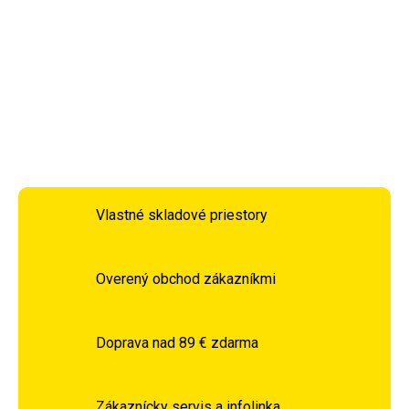
kolísky
, pričom jemné farebné prevedenie
modrá a ružová
ladí s detskou izbou.
Ľahká údržba
zaručuje praktické
používanie každý deň.
DETAILNÉ INFORMÁCIE
OPÝTAŤ SA
STRÁŽIŤ
Vlastné skladové priestory
Overený obchod zákazníkmi
Doprava nad 89 € zdarma
Zákaznícky servis a infolinka