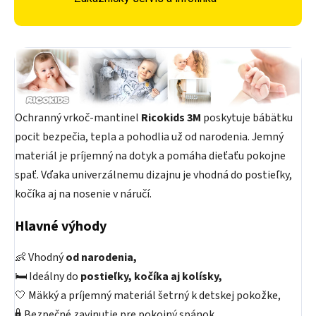
Ochranný vrkoč-mantinel
Ricokids 3M
poskytuje bábätku
pocit bezpečia, tepla a pohodlia už od narodenia. Jemný
materiál je príjemný na dotyk a pomáha dieťaťu pokojne
spať. Vďaka univerzálnemu dizajnu je vhodná do postieľky,
kočíka aj na nosenie v náručí.
Hlavné výhody
👶 Vhodný
od narodenia,
🛏 Ideálny do
postieľky, kočíka aj kolísky,
🤍 Mäkký a príjemný materiál šetrný k detskej pokožke,
🔒 Bezpečné zavinutie pre pokojný spánok,