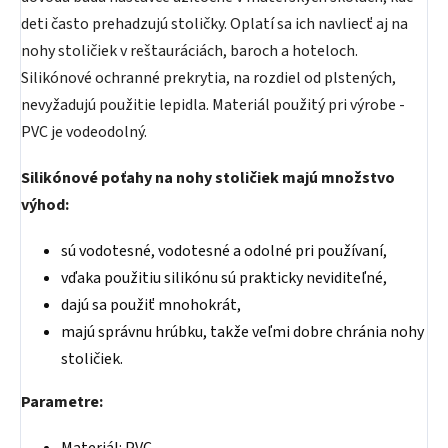
deti často prehadzujú stoličky. Oplatí sa ich navliecť aj na
nohy stoličiek v reštauráciách, baroch a hoteloch.
Silikónové ochranné prekrytia, na rozdiel od plstených,
nevyžadujú použitie lepidla. Materiál použitý pri výrobe -
PVC je vodeodolný.
Silikónové poťahy na nohy stoličiek majú množstvo
výhod:
sú vodotesné, vodotesné a odolné pri používaní,
vďaka použitiu silikónu sú prakticky neviditeľné,
dajú sa použiť mnohokrát,
majú správnu hrúbku, takže veľmi dobre chránia nohy
stoličiek.
Parametre: