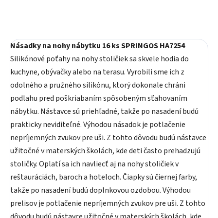
Násadky na nohy nábytku 16 ks SPRINGOS HA7254
Silikónové poťahy na nohy stoličiek sa skvele hodia do
kuchyne, obývačky alebo na terasu. Vyrobili sme ich z
odolného a pružného silikónu, ktorý dokonale chráni
podlahu pred poškriabaním spôsobeným sťahovaním
nábytku. Nástavce sú priehľadné, takže po nasadení budú
prakticky neviditeľné. Výhodou násadok je potlačenie
nepríjemných zvukov pre uši. Z tohto dôvodu budú nástavce
užitočné v materských školách, kde deti často prehadzujú
stoličky. Oplatí sa ich navliecť aj na nohy stoličiek v
reštauráciách, baroch a hoteloch. Čiapky sú čiernej farby,
takže po nasadení budú doplnkovou ozdobou. Výhodou
prelisov je potlačenie nepríjemných zvukov pre uši. Z tohto
dôvodu budú nástavce užitočné v materských školách, kde