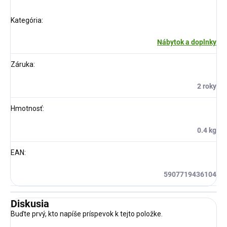
Kategória
:
Nábytok a doplnky
Záruka
:
2 roky
Hmotnosť
:
0.4 kg
EAN
:
5907719436104
Diskusia
Buďte prvý, kto napíše príspevok k tejto položke.