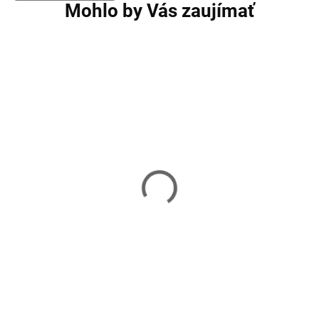
Mohlo by Vás zaujímať
Násadky na nohy nábytku
Organizér na príb
16 ks SPRINGOS HA7256
SPRINGOS HA30
3,80 €
4,90 €
Skladom
Skladom
Do košíka
Do košíka