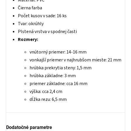
Materiál: PVC
Čierna farba
Počet kusov v sade: 16 ks
Tvar: okrúhly
Plstená vrstva v spodnej časti
Rozmery:
vnútorný priemer: 14-16 mm
vonkajší priemer v najhrubšom mieste: 21 mm
hrúbka prekrytia steny: 1,5 mm
hrúbka základne: 3 mm
priemer základne: cca 16 mm
výška: cca 2,4 cm
dĺžka rezu: 6,5 mm
Dodatočné parametre