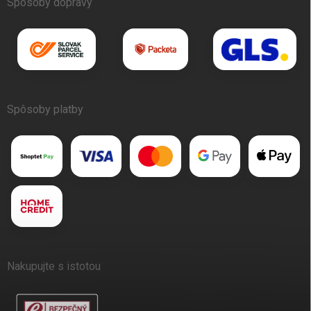
Spôsoby dopravy
Spôsoby platby
Nakupujte s istotou