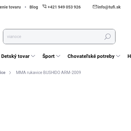
enie tovaru
Blog
+421 949 053 926
info@tufi.sk
Hľadať
Detský tovar
Šport
Chovateľské potreby
H
ice
MMA rukavice BUSHIDO ARM-2009
nia
ZNAČKA:
BUSHIDO SPORT
32,40 €
26,34 € bez DPH
Jednotková cena:
Zvoľte variant