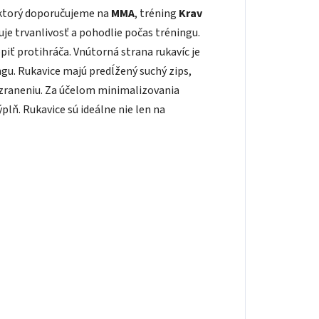
 ktorý doporučujeme na
MMA
, tréning
Krav
je trvanlivosť a pohodlie počas tréningu.
iť protihráča. Vnútorná strana rukavíc je
u. Rukavice majú predĺžený suchý zips,
o zraneniu. Za účelom minimalizovania
plň. Rukavice sú ideálne nie len na