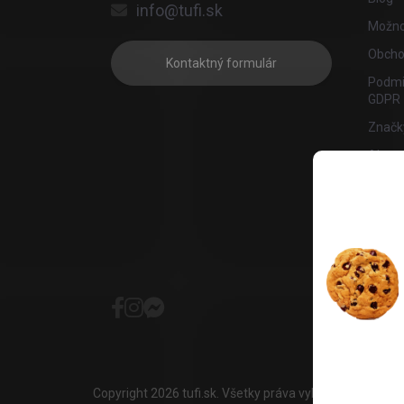
info@tufi.sk
Možnos
Obcho
Kontaktný formulár
Podmi
GDPR
Značk
Ako n
Affila
Copyright 2026
tufi.sk
. Všetky práva vyhradené.
Upravi