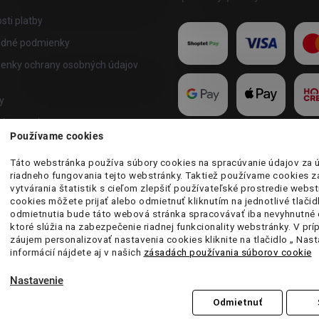
ti platby
dné podmienky
enky ochrany osobných údajov
y
akupovať
Používame cookies
te program
Táto webstránka používa súbory cookies na spracúvanie údajov za 
riadneho fungovania tejto webstránky. Taktiež používame cookies 
vytvárania štatistik s cieľom zlepšiť používateľské prostredie webst
cookies môžete prijať alebo odmietnuť kliknutím na jednotlivé tlačid
odmietnutia bude táto webová stránka spracovávať iba nevyhnutné 
ktoré slúžia na zabezpečenie riadnej funkcionality webstránky. V pr
záujem personalizovať nastavenia cookies kliknite na tlačidlo „ Nast
informácií nájdete aj v našich
zásadách používania súborov cookie
Nastavenie
Odmietnuť
ť nastavenie cookies