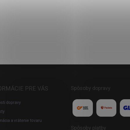
ORMÁCIE PRE VÁS
Spôsoby dopravy
sti dopravy
kty
ácia a vrátenie tovaru
Spôsoby platby