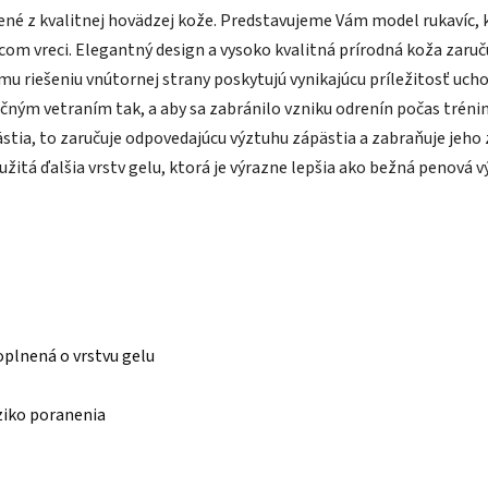
ené z kvalitnej hovädzej kože. Predstavujeme Vám model rukavíc,
om vreci. Elegantný design a vysoko kvalitná prírodná koža zaruču
riešeniu vnútornej strany poskytujú vynikajúcu príležitosť uchop
m vetraním tak, a aby sa zabránilo vzniku odrenín počas tréning
ästia, to zaručuje odpovedajúcu výztuhu zápästia a zabraňuje jeh
užitá ďalšia vrstv gelu, ktorá je výrazne lepšia ako bežná penová vý
plnená o vrstvu gelu
ziko poranenia