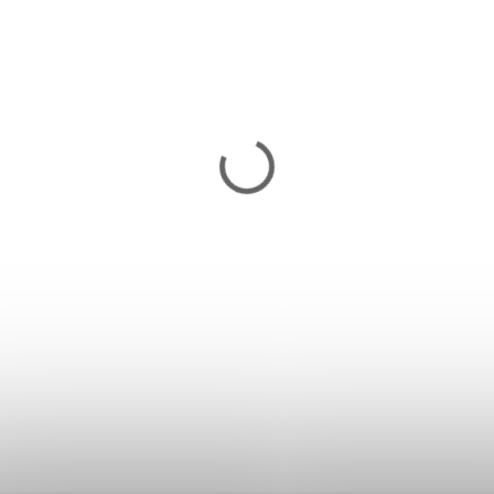
MMA rukavice BUSHIDO e1v2
34,80 €
Skladom
Detail