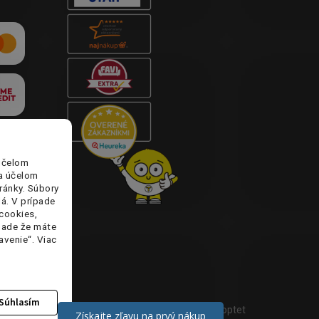
účelom
za účelom
ránky. Súbory
lá. V prípade
cookies,
ípade že máte
avenie“. Viac
Súhlasím
Vytvoril Shoptet
Získajte zľavu na prvý nákup