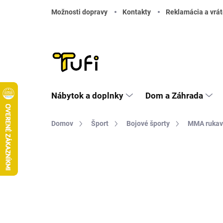
Prejsť na obsah
Možnosti dopravy
Kontakty
Reklamácia a vrát
Nábytok a doplnky
Dom a Záhrada
Domov
Šport
Bojové športy
MMA rukav
Neohodnotené
Podrobnosti hodnote