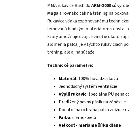
MMA rukavice Bushido
ARM-2009
sú vyrob
Maga
a rovnako tak na tréning na boxovac
Rukavice vďaka exponovanému technickému 
lemovaná hladkým materiálom s dostatočný
ktorý umožňuje dvojité vinutie okolo záp
zlomenia palca, je v týchto rukaviciach po
tréning, ale aj na súťaže.
Technické parametre:
Materiál:
100% hovädzia koža
Jednoduchý systém ventilácie
Výplň rukavíc:
špeciálna PU pena do
Predĺžený pevný pásik na zápästie
Dodatočná ochrana palca znižuje ri
Farba:
čierno-biela
Veľkosť - meriame šírku dlane