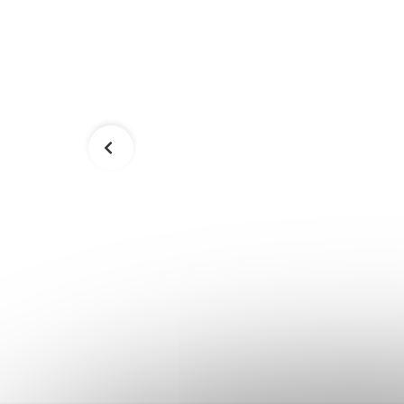
MMA rukavice DBX BUSHIDO ARM-
2011d
39,90 €
Skladom
Skladom
Detail